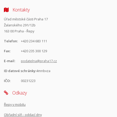
Kontakty
Úřad městské části Praha 17
Žalanského 291/12b
163 00 Praha - Řepy
Telefon:
+420 234 683 111
Fax:
+420 235 300 129
E-mail:
podatelna@praha17.cz
ID datové schránky:
4mnbvza
IČO:
00231223
Odkazy
Řepy v mobilu
Obřadní síň - oddací dny