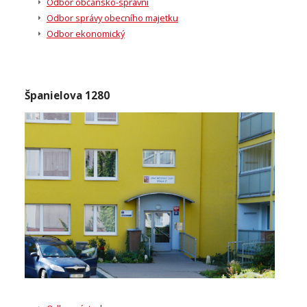
Odbor občansko-správní
Odbor správy obecního majetku
Odbor ekonomický
Španielova 1280