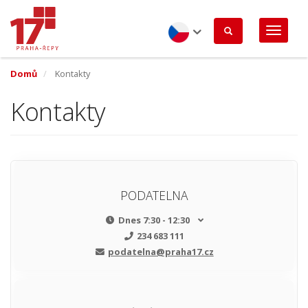
Přejít
k
hlavnímu
obsahu
Czech
Domů
Kontakty
Kontakty
PODATELNA
Dnes
7:30 - 12:30
234 683 111
podatelna@praha17.cz