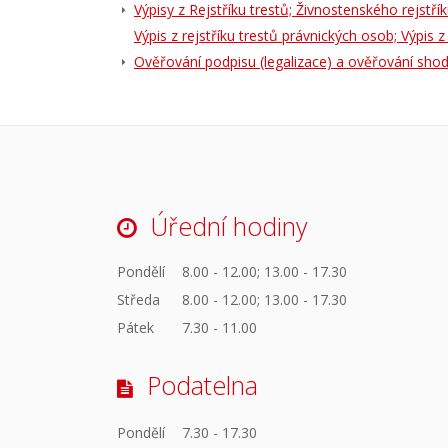
Výpisy z Rejstříku trestů; Živnostenského rejstř
Výpis z rejstříku trestů právnických osob; Výpis 
Ověřování podpisu (legalizace) a ověřování shody
Úřední hodiny
Pondělí
8.00 - 12.00; 13.00 - 17.30
Středa
8.00 - 12.00; 13.00 - 17.30
Pátek
7.30 - 11.00
Podatelna
Pondělí
7.30 - 17.30