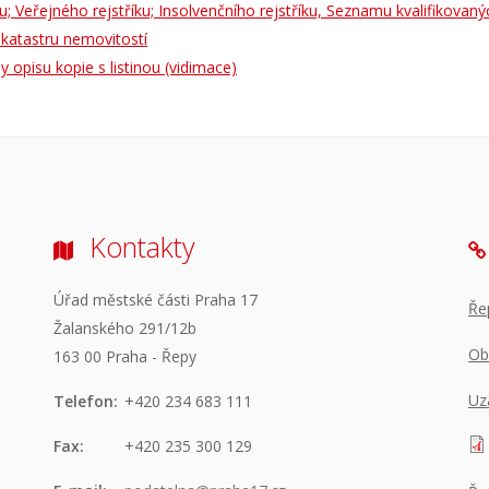
íku; Veřejného rejstříku; Insolvenčního rejstříku, Seznamu kvalifikova
z katastru nemovitostí
 opisu kopie s listinou (vidimace)
Kontakty
Úřad městské části Praha 17
Ře
Žalanského 291/12b
Ob
163 00 Praha - Řepy
Uz
Telefon:
+420 234 683 111
Fax:
+420 235 300 129