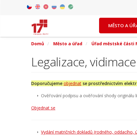
Přejít
k
Czech
English
Vietnamese
Russian
Ukrainian
Arabic
hlavnímu
MĚSTO A ÚŘ
obsahu
Domů
Město a úřad
Úřad městské části 
Legalizace, vidimace
Doporučujeme
objednat
se prostřednictvím elekt
Ověřování podpisu a ověřování shody originálu list
Objednat se
Vydání matričních dokladů (rodného, oddacího, ú