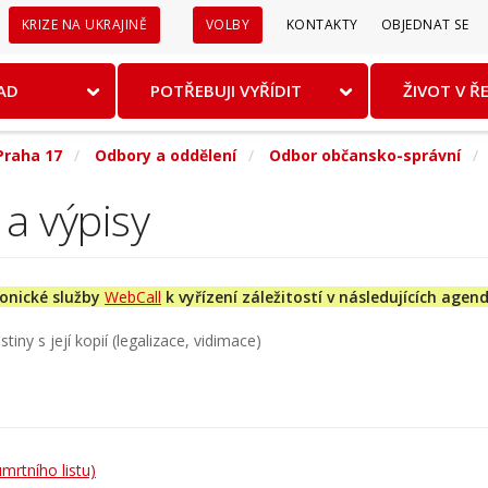
Sekundární
KRIZE NA UKRAJINĚ
VOLBY
KONTAKTY
OBJEDNAT SE
menu
AD
POTŘEBUJI VYŘÍDIT
ŽIVOT V Ř
Praha 17
Odbory a oddělení
Odbor občansko-správní
 a výpisy
ronické služby
WebCall
k vyřízení záležitostí v následujících agen
iny s její kopií (legalizace, vidimace)
mrtního listu)