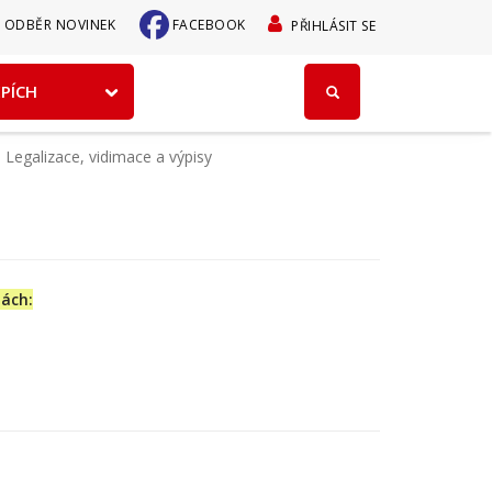
User
ODBĚR NOVINEK
FACEBOOK
PŘIHLÁSIT SE
account
EPÍCH
menu
Legalizace, vidimace a výpisy
dách: