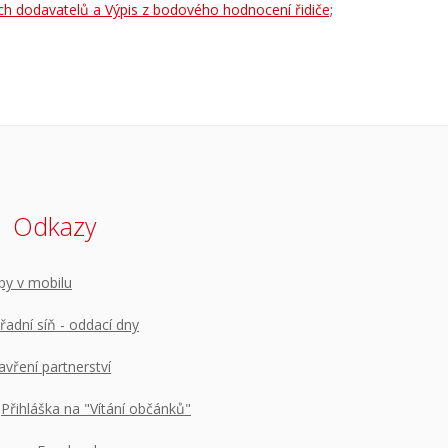
ných dodavatelů a Výpis z bodového hodnocení řidiče;
Odkazy
py v mobilu
řadní síň - oddací dny
avření partnerství
Přihláška na "Vítání občánků"