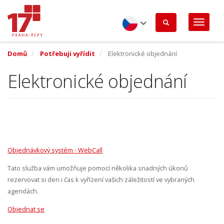
Přejít
k
hlavnímu
obsahu
Czech
Domů
Potřebuji vyřídit
Elektronické objednání
Elektronické objednání
Objednávkový systém - WebCall
Tato služba vám umožňuje pomocí několika snadných úkonů
rezervovat si den i čas k vyřízení vašich záležitostí ve vybraných
agendách.
Objednat se