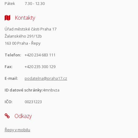
Pátek
7.30 - 12.30
Kontakty
Úřad městské části Praha 17
Žalanského 291/12b
163 00 Praha - Řepy
Telefon:
+420 234 683 111
Fax:
+420 235 300 129
E-mail:
podatelna@praha17.cz
ID datové schránky:
4mnbvza
IČO:
00231223
Odkazy
Řepy v mobilu