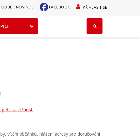
User
ODBĚR NOVINEK
FACEBOOK
PŘIHLÁSIT SE
account
EPÍCH
menu
s
 petic a stížností
tby, vítání občánků, hlášení adresy pro doručování