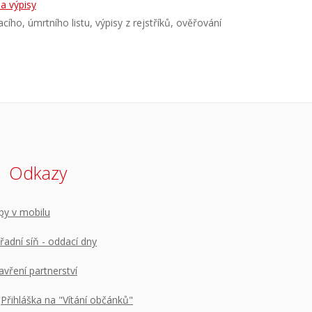
a výpisy
ího, úmrtního listu, výpisy z rejstříků, ověřování
Odkazy
py v mobilu
řadní síň - oddací dny
avření partnerství
Přihláška na "Vítání občánků"