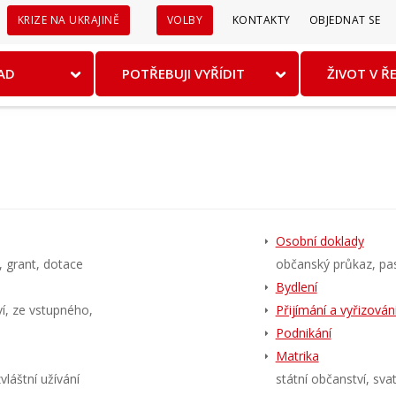
Sekundární
KRIZE NA UKRAJINĚ
VOLBY
KONTAKTY
OBJEDNAT SE
menu
AD
POTŘEBUJI VYŘÍDIT
ŽIVOT V Ř
Osobní doklady
, grant, dotace
občanský průkaz, pa
Bydlení
ví, ze vstupného,
Přijímání a vyřizování
Podnikání
Matrika
vláštní užívání
státní občanství, sva