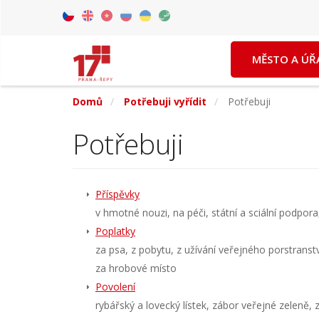
Přejít
k
Czech
English
Vietnamese
Russian
Ukrainian
Arabic
hlavnímu
MĚSTO A ÚŘ
obsahu
Domů
Potřebuji vyřídit
Potřebuji
Potřebuji
Příspěvky
v hmotné nouzi, na péči, státní a sciální podpora
Poplatky
za psa, z pobytu, z užívání veřejného porstranst
za hrobové místo
Povolení
rybářský a lovecký lístek, zábor veřejné zeleně, z