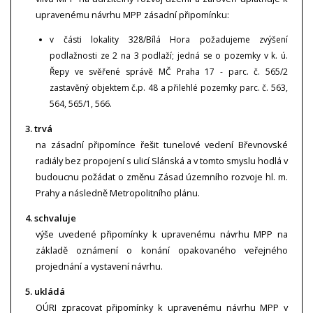
upravenému návrhu MPP zásadní připomínku:
v části lokality 328/Bílá Hora požadujeme zvýšení
podlažnosti ze 2 na 3 podlaží; jedná se o pozemky v k. ú.
Řepy ve svěřené správě MČ Praha 17 - parc. č. 565/2
zastavěný objektem č.p. 48 a přilehlé pozemky parc. č. 563,
564, 565/1, 566.
3. trvá
na zásadní připomínce řešit tunelové vedení Břevnovské
radiály bez propojení s ulicí Slánská a v tomto smyslu hodlá v
budoucnu požádat o změnu Zásad územního rozvoje hl. m.
Prahy a následně Metropolitního plánu.
4. schvaluje
výše uvedené připomínky k upravenému návrhu MPP na
základě oznámení o konání opakovaného veřejného
projednání a vystavení návrhu.
5. ukládá
OÚRI zpracovat připomínky k upravenému návrhu MPP v