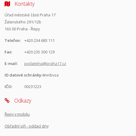
Kontakty
Úřad městské části Praha 17
Žalanského 291/12b
163 00 Praha - Řepy
Telefon:
+420 234 683 111
Fax:
+420 235 300 129
E-mail:
podatelna@praha17.cz
ID datové schránky:
4mnbvza
IČO:
00231223
Odkazy
Řepy v mobilu
Obřadní síň - oddací dny