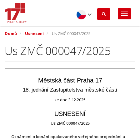
Přejít
k
hlavnímu
obsahu
Czech
Domů
Usnesení
Us ZMČ 000047/2025
Us ZMČ 000047/2025
Městská část Praha 17
18. jednání Zastupitelstva městské části
ze dne
3.12.2025
USNESENÍ
Us ZMČ 000047/2025
Oznámení o konání opakovaného veřejného projednání a