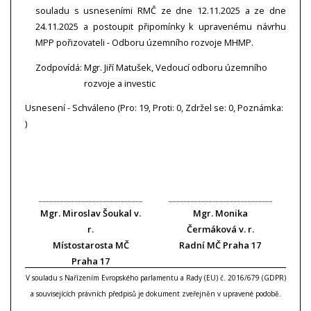
souladu s usneseními RMČ ze dne 12.11.2025 a ze dne
24.11.2025 a postoupit připomínky k upravenému návrhu
MPP pořizovateli - Odboru územního rozvoje MHMP.
Zodpovídá:
Mgr. Jiří Matušek, Vedoucí odboru územního
rozvoje a investic
Usnesení - Schváleno (Pro: 19, Proti: 0, Zdržel se: 0, Poznámka:
)
Mgr. Miroslav Šoukal v.
Mgr. Monika
r.
Čermáková v. r.
Místostarosta MČ
Radní MČ Praha 17
Praha 17
V souladu s Nařízením Evropského parlamentu a Rady (EU) č. 2016/679 (GDPR)
a souvisejících právních předpisů je dokument zveřejněn v upravené podobě.