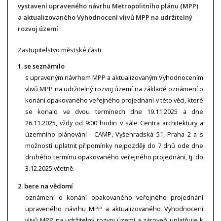
vystavení upraveného návrhu Metropolitního plánu (MPP)
a aktualizovaného Vyhodnocení vlivů MPP na udržitelný
rozvoj území
Zastupitelstvo městské části
1. se seznámilo
s upraveným návrhem MPP a aktualizovaným Vyhodnocením
vlivů MPP na udržitelný rozvoj území na základě oznámení o
konání opakovaného veřejného projednání v této věci, které
se konalo ve dvou termínech dne 19.11.2025 a dne
26.11.2025, vždy od 9:00 hodin v sále Centra architektury a
územního plánování - CAMP, Vyšehradská 51, Praha 2 a s
možností uplatnit připomínky nejpozději do 7 dnů ode dne
druhého termínu opakovaného veřejného projednání, tj. do
3.12.2025 včetně.
2. bere na vědomí
oznámení o konání opakovaného veřejného projednání
upraveného návrhu MPP a aktualizovaného Vyhodnocení
vlivů MPP na udržitelný rozvoj území a zároveň uplatňuje k