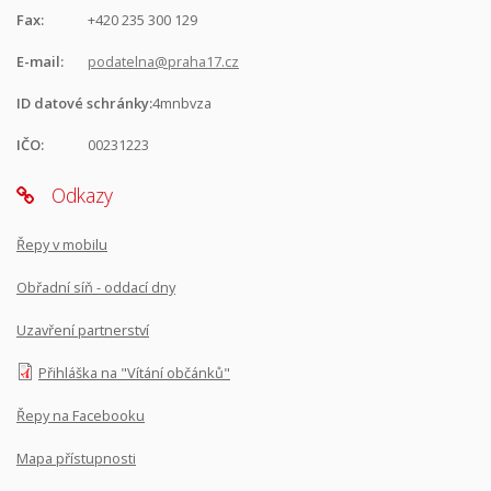
Fax:
+420 235 300 129
E-mail:
podatelna@praha17.cz
ID datové schránky:
4mnbvza
IČO:
00231223
Odkazy
Řepy v mobilu
Obřadní síň - oddací dny
Uzavření partnerství
Přihláška na "Vítání občánků"
Řepy na Facebooku
Mapa přístupnosti