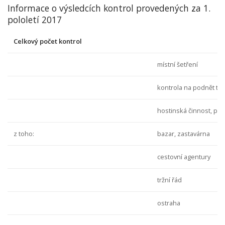
Informace o výsledcích kontrol provedených za 1.
pololetí 2017
Celkový počet kontrol
místní šetření
kontrola na podnět tře
hostinská činnost, pro
z toho:
bazar, zastavárna
cestovní agentury
tržní řád
ostraha