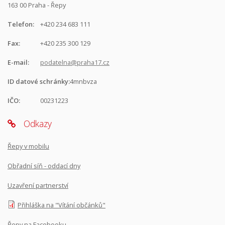
163 00 Praha - Řepy
Telefon:
+420 234 683 111
Fax:
+420 235 300 129
E-mail:
podatelna@praha17.cz
ID datové schránky:
4mnbvza
IČO:
00231223
Odkazy
Řepy v mobilu
Obřadní síň - oddací dny
Uzavření partnerství
Přihláška na "Vítání občánků"
Řepy na Facebooku