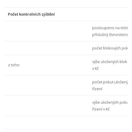
Počet kontrolních zjištění
postoupeno na místn
příslušný živnostensk
počet blokových pokut
výše uložených blokov
z toho:
v Kč
počet pokut uložených
řízení
výše uložených pokut 
řízení v Kč