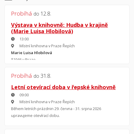
Probíhá
12.8.
do
Výstava v knihovně: Hudba v krajině
(Marie Luisa Hlobilová)
13:00
Místní knihovna v Praze Řepích
Marie Luisa Hlobilová
*1946 v Praze
Střední uměleckoprůmyslová škola v Praze
Žije v Praze a ve Špindlerově Mlýně
Probíhá
31.8.
do
Letní otevírací doba v řepské knihovně
09:00
Místní knihovna v Praze Řepích
Během letních prázdnin 29. června - 31. srpna 2026
upravujeme otevírací dobu.
V knihovně nás najdete:
Pondělí 9 - 17 hod.