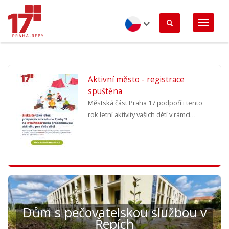
Přejít
k
hlavnímu
obsahu
Czech
Aktivní město - registrace
spuštěna
Městská část Praha 17 podpoří i tento
rok letní aktivity vašich dětí v rámci…
Dům s pečovatelskou službou v
Řepích