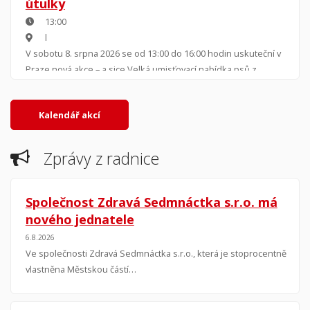
útulky
13:00
l
V sobotu 8. srpna 2026 se od 13:00 do 16:00 hodin uskuteční v
Praze nová akce – a sice Velká umisťovací nabídka psů z
útulků, která spočívá v postupném představení přítomných
útulků a jejich pejsků k adopci.
Kalendář akcí
Zprávy z radnice
Společnost Zdravá Sedmnáctka s.r.o. má
nového jednatele
6.8.2026
Ve společnosti Zdravá Sedmnáctka s.r.o., která je stoprocentně
vlastněna Městskou částí…