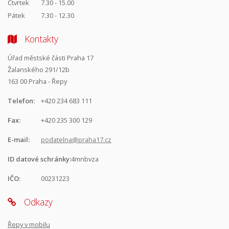
Čtvrtek
7.30 - 15.00
Pátek
7.30 - 12.30
Kontakty
Úřad městské části Praha 17
Žalanského 291/12b
163 00 Praha - Řepy
Telefon:
+420 234 683 111
Fax:
+420 235 300 129
E-mail:
podatelna@praha17.cz
ID datové schránky:
4mnbvza
IČO:
00231223
Odkazy
Řepy v mobilu