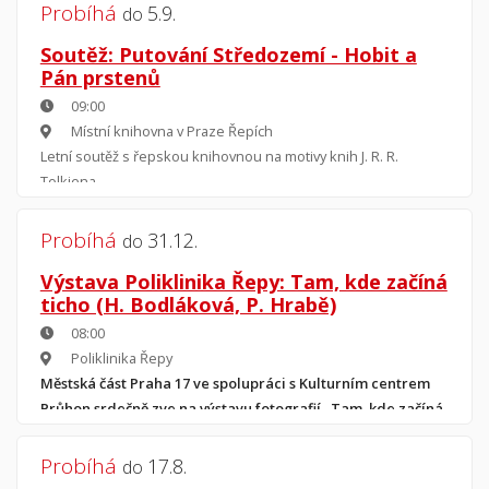
Probíhá
5.9.
do
Středa 13 - 19 hod.
Soutěž: Putování Středozemí - Hobit a
Prodloužená výpůjčka: Knihy vypůjčené červen - srpen můžete
Pán prstenů
vrátit až v září.
09:00
Místní knihovna v Praze Řepích
Letní soutěž s řepskou knihovnou na motivy knih J. R. R.
Tolkiena
1. července - 5. září 2026
Probíhá
31.12.
do
Vydej se s námi na putování po Řepích, odpověz správně na
otázky a vyhraj cenu! Čeká tě 13 šifer a hádanek.
Výstava Poliklinika Řepy: Tam, kde začíná
ticho (H. Bodláková, P. Hrabě)
08:00
Poliklinika Řepy
Městská část Praha 17 ve spolupráci s Kulturním centrem
Průhon srdečně zve na výstavu fotografií „Tam, kde začíná
ticho“
, která je k vidění v prostorách Polikliniky Řepy
(Žufanova).
Probíhá
17.8.
do