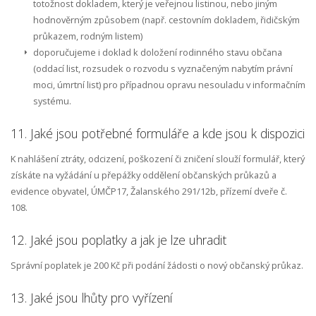
totožnost dokladem, který je veřejnou listinou, nebo jiným
hodnověrným způsobem (např. cestovním dokladem, řidičským
průkazem, rodným listem)
doporučujeme i doklad k doložení rodinného stavu občana
(oddací list, rozsudek o rozvodu s vyznačeným nabytím právní
moci, úmrtní list) pro případnou opravu nesouladu v informačním
systému.
11. Jaké jsou potřebné formuláře a kde jsou k dispozici
K nahlášení ztráty, odcizení, poškození či zničení slouží formulář, který
získáte na vyžádání u přepážky oddělení občanských průkazů a
evidence obyvatel, ÚMČP17, Žalanského 291/12b, přízemí dveře č.
108.
12. Jaké jsou poplatky a jak je lze uhradit
Správní poplatek je 200 Kč při podání žádosti o nový občanský průkaz.
13. Jaké jsou lhůty pro vyřízení