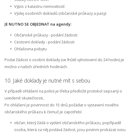
Výpis z katastru nemovitostí
Výdej osobních dokladů (občanské průkazy a pasy)
JE NUTNO SE OBJEDNAT na agendy:
Občanské průkazy - podání žádosti
Cestovní doklady - podání žádosti
Ohlašovna pobytu
Podat žádost o osobní doklady (ve lhůtě vyhotovení do 24 hodin) je
možno v našich úředních hodinách.
10. Jaké doklady je nutné mít s sebou
V případě ohlášení na policii je třeba předložit protokol sepsaný o
uvedené skutečnosti,
Po ohlášení je povinnost do 15 dnů požádat o vystavení nového
občanského průkazu k čemuž je zapotřebí:
občan, který žádá o vydání občanského průkazu, popřípadě
osoba, která za něj podává žádost, jsou povinni prokázat svou