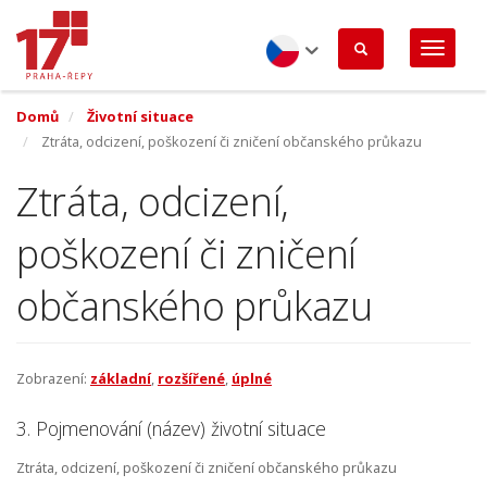
Přejít
k
hlavnímu
obsahu
Czech
Domů
Životní situace
Ztráta, odcizení, poškození či zničení občanského průkazu
Ztráta, odcizení,
poškození či zničení
občanského průkazu
Zobrazení:
základní
,
rozšířené
,
úplné
3. Pojmenování (název) životní situace
Ztráta, odcizení, poškození či zničení občanského průkazu