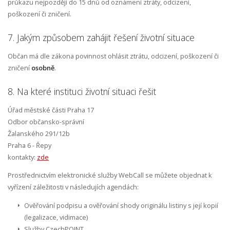
průkazu nejpozději do 15 dnů od oznámení ztráty, odcizení,
poškození či zničení.
7. Jakým způsobem zahájit řešení životní situace
Občan má dle zákona povinnost ohlásit ztrátu, odcizení, poškození či
zničení
osobně
.
8. Na které instituci životní situaci řešit
Úřad městské části Praha 17
Odbor občansko-správní
Žalanského 291/12b
Praha 6 - Řepy
kontakty:
zde
Prostřednictvím elektronické služby WebCall se můžete objednat k
vyřízení záležitosti v následujích agendách:
Ověřování podpisu a ověřování shody originálu listiny s její kopií
(legalizace, vidimace)
Služby CzechPOINT