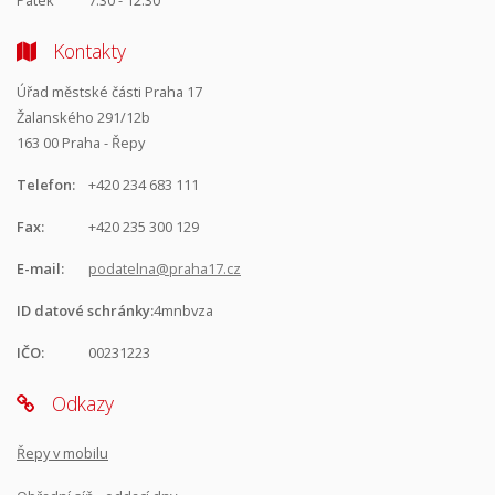
Pátek
7.30 - 12.30
Kontakty
Úřad městské části Praha 17
Žalanského 291/12b
163 00 Praha - Řepy
Telefon:
+420 234 683 111
Fax:
+420 235 300 129
E-mail:
podatelna@praha17.cz
ID datové schránky:
4mnbvza
IČO:
00231223
Odkazy
Řepy v mobilu