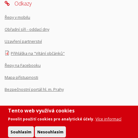
Odkazy
Řepy v mobilu
Obřadní síň - oddací dny
Uzavření partnerství
Přihláška na "Vítání občánků"
Řepy na Facebooku
Mapa přístupnosti
Bezpečnostní portál hl. m. Prahy
Tento web využívá cookies
Více informací
Povolit použití cookies pro analytické účely.
Prohlášení o přístupnosti
|
Ochrana osobních údajů
|
Nastavení
cookies
Souhlasím
Nesouhlasím