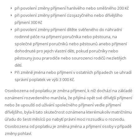
při povolení změny příjmení hanlivého nebo směšného 200 Kč
při povolení změny příjmení cizojazyčného nebo dřívějšího
příjmení 300 Kč
při povolení změny příjmení dítěte svěřeného do náhradní
rodinné péče na příjmení poručníka nebo pěstouna, na
společné příjmení poručníků nebo pěstounů anebo příjmení
dohodnuté pro jejich vlastní děti, pokud poručníky nebo
pěstouny jsou prarodiče nebo sourozenci rodičů nezletilých
dětí.
Při změně jména nebo příjmení v ostatních případech se uhradí
správní poplatek ve výši 3 000 Kč.
Osvobozena od poplatku je změna příjmení, k níž dochází na základě
oznámení rozvedeného manžela, že přijímá opět své dřívější příjmení
nebo že upouští od užívání společného příjmení vedle příjmení
dřívějšího, byla-li tato skutečnost oznámena kterémukoliv matričnímu
úřadu do šesti měsíců po nabytí právní moci rozsudku o rozvodu.
Osvobozena od poplatku je změna jména a příjmení osoby v případě
změny pohlaví.