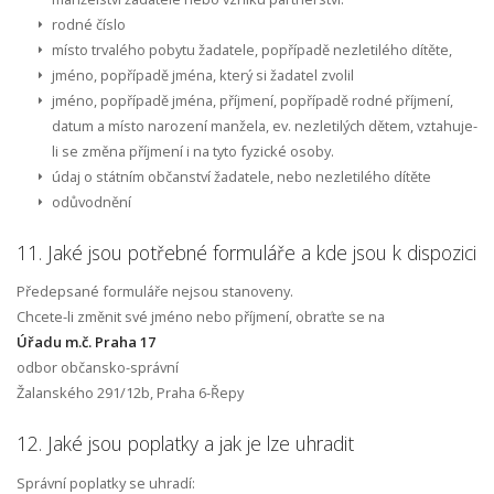
rodné číslo
místo trvalého pobytu žadatele, popřípadě nezletilého dítěte,
jméno, popřípadě jména, který si žadatel zvolil
jméno, popřípadě jména, příjmení, popřípadě rodné příjmení,
datum a místo narození manžela, ev. nezletilých dětem, vztahuje-
li se změna příjmení i na tyto fyzické osoby.
údaj o státním občanství žadatele, nebo nezletilého dítěte
odůvodnění
11. Jaké jsou potřebné formuláře a kde jsou k dispozici
Předepsané formuláře nejsou stanoveny.
Chcete-li změnit své jméno nebo příjmení, obraťte se na
Úřadu m.č. Praha 17
odbor občansko-správní
Žalanského 291/12b, Praha 6-Řepy
12. Jaké jsou poplatky a jak je lze uhradit
Správní poplatky se uhradí: