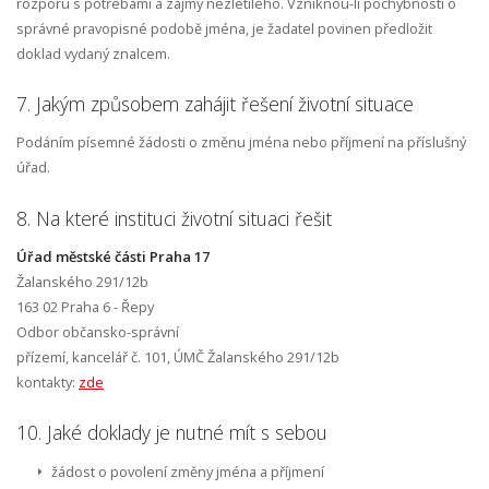
rozporu s potřebami a zájmy nezletilého. Vzniknou-li pochybnosti o
správné pravopisné podobě jména, je žadatel povinen předložit
doklad vydaný znalcem.
7. Jakým způsobem zahájit řešení životní situace
Podáním písemné žádosti o změnu jména nebo příjmení na příslušný
úřad.
8. Na které instituci životní situaci řešit
Úřad městské části Praha 17
Žalanského 291/12b
163 02 Praha 6 - Řepy
Odbor občansko-správní
přízemí, kancelář č. 101, ÚMČ Žalanského 291/12b
kontakty:
zde
10. Jaké doklady je nutné mít s sebou
žádost o povolení změny jména a příjmení