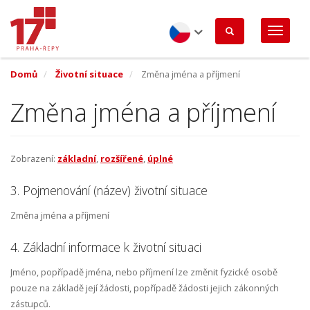
Přejít
k
hlavnímu
obsahu
Czech
Domů
Životní situace
Změna jména a příjmení
Změna jména a příjmení
Zobrazení:
základní
,
rozšířené
,
úplné
3. Pojmenování (název) životní situace
Změna jména a příjmení
4. Základní informace k životní situaci
Jméno, popřípadě jména, nebo příjmení lze změnit fyzické osobě
pouze na základě její žádosti, popřípadě žádosti jejich zákonných
zástupců.