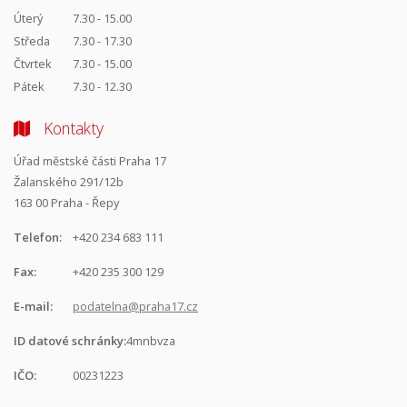
Úterý
7.30 - 15.00
Středa
7.30 - 17.30
Čtvrtek
7.30 - 15.00
Pátek
7.30 - 12.30
Kontakty
Úřad městské části Praha 17
Žalanského 291/12b
163 00 Praha - Řepy
Telefon:
+420 234 683 111
Fax:
+420 235 300 129
E-mail:
podatelna@praha17.cz
ID datové schránky:
4mnbvza
IČO:
00231223