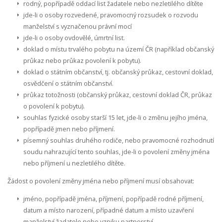
rodný, popřípadě oddací list žadatele nebo nezletilého dítěte
jde-li o osoby rozvedené, pravomocný rozsudek o rozvodu
manželství s vyznačenou právní mocí
jde-li o osoby ovdovělé, úmrtní list.
doklad o místu trvalého pobytu na území ČR (například občanský
průkaz nebo průkaz povolení k pobytu).
doklad o státním občanství, tj. občanský průkaz, cestovní doklad,
osvědčení o státním občanství.
průkaz totožnosti (občanský průkaz, cestovní doklad ČR, průkaz
o povolení k pobytu).
souhlas fyzické osoby starší 15 let, jde-li o změnu jejího jména,
popřípadě jmen nebo příjmení.
písemný souhlas druhého rodiče, nebo pravomocné rozhodnutí
soudu nahrazující tento souhlas, jde-li o povolení změny jména
nebo příjmení u nezletilého dítěte.
Žádost o povolení změny jména nebo příjmení musí obsahovat:
jméno, popřípadě jména, příjmení, popřípadě rodné příjmení,
datum a místo narození, případné datum a místo uzavření
manželství žadatele nebo vzniku partnerství.