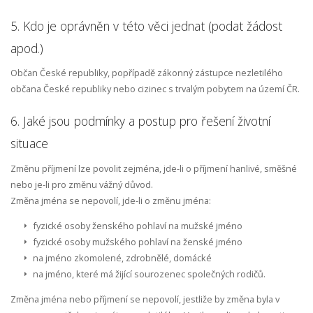
5. Kdo je oprávněn v této věci jednat (podat žádost
apod.)
Občan České republiky, popřípadě zákonný zástupce nezletilého
občana České republiky nebo cizinec s trvalým pobytem na území ČR.
6. Jaké jsou podmínky a postup pro řešení životní
situace
Změnu příjmení lze povolit zejména, jde-li o příjmení hanlivé, směšné
nebo je-li pro změnu vážný důvod.
Změna jména se nepovolí, jde-li o změnu jména:
fyzické osoby ženského pohlaví na mužské jméno
fyzické osoby mužského pohlaví na ženské jméno
na jméno zkomolené, zdrobnělé, domácké
na jméno, které má žijící sourozenec společných rodičů.
Změna jména nebo příjmení se nepovolí, jestliže by změna byla v