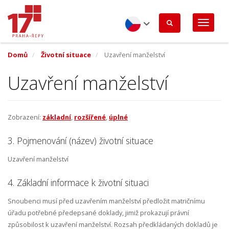
Přejít
k
hlavnímu
obsahu
Czech
Domů
Životní situace
Uzavření manželství
Uzavření manželství
Zobrazení:
základní
,
rozšířené
,
úplné
3. Pojmenování (název) životní situace
Uzavření manželství
4. Základní informace k životní situaci
Snoubenci musí před uzavřením manželství předložit matričnímu
úřadu potřebné předepsané doklady, jimiž prokazují právní
způsobilost k uzavření manželství. Rozsah předkládaných dokladů je