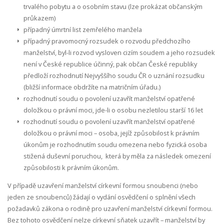
trvalého pobytu a o osobním stavu (lze prokázat občanským
průkazem)
případný úmrtní list zemřelého manžela
případný pravomocný rozsudek o rozvodu předchozího
manželství, byl-li rozvod vysloven cizím soudem a jeho rozsudek
není v České republice účinný, pak občan České republiky
předloží rozhodnutí Nejvyššího soudu ČR o uznání rozsudku
(bližší informace obdržíte na matričním úřadu.)
rozhodnutí soudu o povolení uzavřít manželství opatřené
doložkou o právní moci, jde-li o osobu nezletilou starší 16 let
rozhodnutí soudu o povolení uzavřít manželství opatřené
doložkou o právní moci – osoba, jejíž způsobilost k právním
úkonům je rozhodnutím soudu omezena nebo fyzická osoba
stižená duševní poruchou, která by měla za následek omezení
způsobilosti k právním úkonům.
V případě uzavření manželství církevní formou snoubenci (nebo
jeden ze snoubenců) žádají o vydání osvědčení o splnění všech
požadavků zákona o rodině pro uzavření manželství církevní formou.
Bez tohoto osvědčení nelze církevní sňatek uzavřít – manželství by