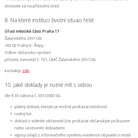
dostavte se na příslušný úřad.
8. Na které instituci životní situaci řešit
Úřad městské části Praha 17
Žalanského 291/12b
163 02 Praha 6 - Řepy
Odbor občansko-správní
přízemí, kancelář č. 101, ÚMČ Žalanského 291/12b
kontakty:
zde
10. Jaké doklady je nutné mít s sebou
dle § 33 zákona č. 301/2000 Sb.
platný doklad, kterým je možné prokázat totožnost
rodný list
doklad o státním občanství (lze prokázat občanským průkazem
nebo cestovním dokladem)
výpisy údajů z informačního systému evidence obyvatel o místě