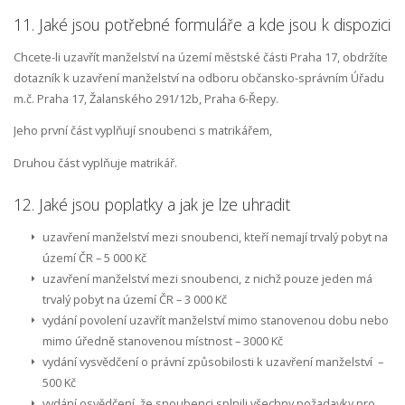
11. Jaké jsou potřebné formuláře a kde jsou k dispozici
Chcete-li uzavřít manželství na území městské části Praha 17, obdržíte
dotazník k uzavření manželství na odboru občansko-správním Úřadu
m.č. Praha 17, Žalanského 291/12b, Praha 6-Řepy.
Jeho první část vyplňují snoubenci s matrikářem,
Druhou část vyplňuje matrikář.
12. Jaké jsou poplatky a jak je lze uhradit
uzavření manželství mezi snoubenci, kteří nemají trvalý pobyt na
území ČR – 5 000 Kč
uzavření manželství mezi snoubenci, z nichž pouze jeden má
trvalý pobyt na území ČR – 3 000 Kč
vydání povolení uzavřít manželství mimo stanovenou dobu nebo
mimo úředně stanovenou místnost – 3000 Kč
vydání vysvědčení o právní způsobilosti k uzavření manželství –
500 Kč
vydání osvědčení, že snoubenci splnili všechny požadavky pro