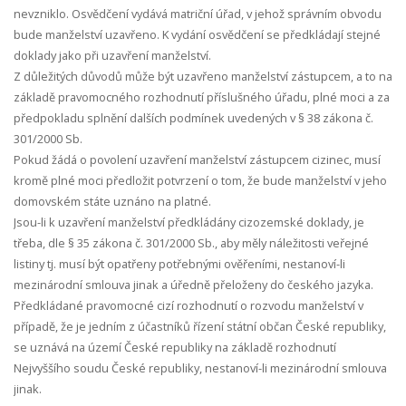
nevzniklo. Osvědčení vydává matriční úřad, v jehož správním obvodu
bude manželství uzavřeno. K vydání osvědčení se předkládají stejné
doklady jako při uzavření manželství.
Z důležitých důvodů může být uzavřeno manželství zástupcem, a to na
základě pravomocného rozhodnutí příslušného úřadu, plné moci a za
předpokladu splnění dalších podmínek uvedených v § 38 zákona č.
301/2000 Sb.
Pokud žádá o povolení uzavření manželství zástupcem cizinec, musí
kromě plné moci předložit potvrzení o tom, že bude manželství v jeho
domovském státe uznáno na platné.
Jsou-li k uzavření manželství předkládány cizozemské doklady, je
třeba, dle § 35 zákona č. 301/2000 Sb., aby měly náležitosti veřejné
listiny tj. musí být opatřeny potřebnými ověřeními, nestanoví-li
mezinárodní smlouva jinak a úředně přeloženy do českého jazyka.
Předkládané pravomocné cizí rozhodnutí o rozvodu manželství v
případě, že je jedním z účastníků řízení státní občan České republiky,
se uznává na území České republiky na základě rozhodnutí
Nejvyššího soudu České republiky, nestanoví-li mezinárodní smlouva
jinak.