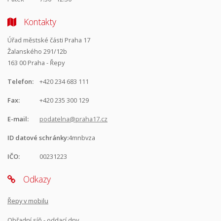
Kontakty
Úřad městské části Praha 17
Žalanského 291/12b
163 00 Praha - Řepy
Telefon:
+420 234 683 111
Fax:
+420 235 300 129
E-mail:
podatelna@praha17.cz
ID datové schránky:
4mnbvza
IČO:
00231223
Odkazy
Řepy v mobilu
Obřadní síň - oddací dny