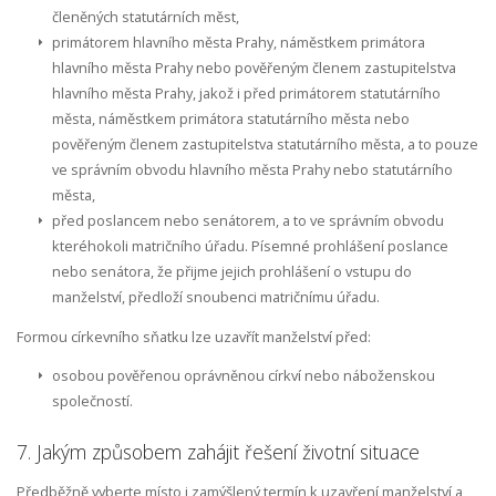
členěných statutárních měst,
primátorem hlavního města Prahy, náměstkem primátora
hlavního města Prahy nebo pověřeným členem zastupitelstva
hlavního města Prahy, jakož i před primátorem statutárního
města, náměstkem primátora statutárního města nebo
pověřeným členem zastupitelstva statutárního města, a to pouze
ve správním obvodu hlavního města Prahy nebo statutárního
města,
před poslancem nebo senátorem, a to ve správním obvodu
kteréhokoli matričního úřadu. Písemné prohlášení poslance
nebo senátora, že přijme jejich prohlášení o vstupu do
manželství, předloží snoubenci matričnímu úřadu.
Formou církevního sňatku lze uzavřít manželství před:
osobou pověřenou oprávněnou církví nebo náboženskou
společností.
7. Jakým způsobem zahájit řešení životní situace
Předběžně vyberte místo i zamýšlený termín k uzavření manželství a