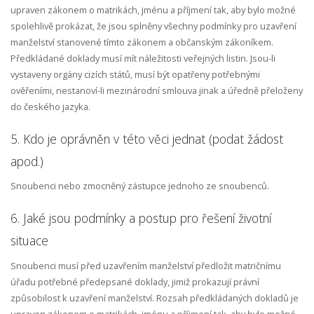
upraven zákonem o matrikách, jménu a příjmení tak, aby bylo možné
spolehlivě prokázat, že jsou splněny všechny podmínky pro uzavření
manželství stanovené tímto zákonem a občanským zákoníkem.
Předkládané doklady musí mít náležitosti veřejných listin. Jsou-li
vystaveny orgány cizích států, musí být opatřeny potřebnými
ověřeními, nestanoví-li mezinárodní smlouva jinak a úředně přeloženy
do českého jazyka.
5. Kdo je oprávněn v této věci jednat (podat žádost
apod.)
Snoubenci nebo zmocněný zástupce jednoho ze snoubenců.
6. Jaké jsou podmínky a postup pro řešení životní
situace
Snoubenci musí před uzavřením manželství předložit matričnímu
úřadu potřebné předepsané doklady, jimiž prokazují právní
způsobilost k uzavření manželství. Rozsah předkládaných dokladů je