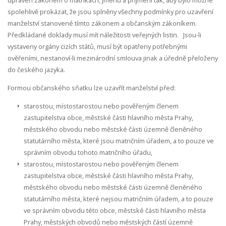
upraven zákonem o matrikách, jménu a příjmení tak, aby bylo možné
spolehlivě prokázat, že jsou splněny všechny podmínky pro uzavření
manželství stanovené tímto zákonem a občanským zákoníkem.
Předkládané doklady musí mít náležitosti veřejných listin. Jsou-li
vystaveny orgány cizích států, musí být opatřeny potřebnými
ověřeními, nestanoví-li mezinárodní smlouva jinak a úředně přeloženy
do českého jazyka.
Formou občanského sňatku lze uzavřít manželství před:
starostou, místostarostou nebo pověřeným členem
zastupitelstva obce, městské části hlavního města Prahy,
městského obvodu nebo městské části územně členěného
statutárního města, které jsou matričním úřadem, a to pouze ve
správním obvodu tohoto matričního úřadu,
starostou, místostarostou nebo pověřeným členem
zastupitelstva obce, městské části hlavního města Prahy,
městského obvodu nebo městské části územně členěného
statutárního města, které nejsou matričním úřadem, a to pouze
ve správním obvodu této obce, městské části hlavního města
Prahy, městských obvodů nebo městských částí územně