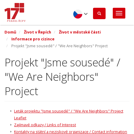
Přejít
k
hlavnímu
obsahu
Czech
Domů
Život v Řepích
Život v městské části
Informace pro cizince
Projekt "Jsme sousedé" / "We Are Neighbors" Project
Projekt "Jsme sousedé" /
"We Are Neighbors"
Project
Leták projektu "Jsme sousedé" / "We Are Neighbors" Project
Leaflet
Zajímavé odkazy / Links of Interest
Kontakty na státní a neziskové organizace / Contact information