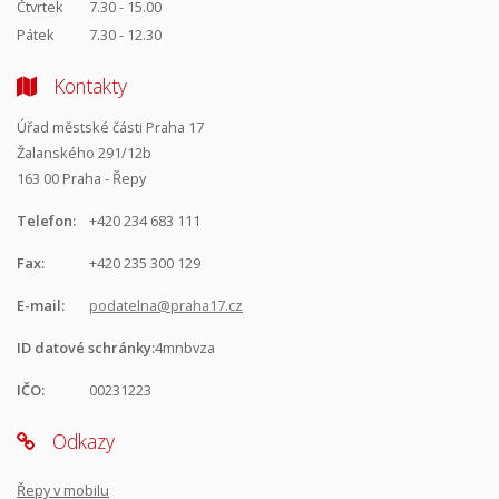
Čtvrtek
7.30 - 15.00
Pátek
7.30 - 12.30
Kontakty
Úřad městské části Praha 17
Žalanského 291/12b
163 00 Praha - Řepy
Telefon:
+420 234 683 111
Fax:
+420 235 300 129
E-mail:
podatelna@praha17.cz
ID datové schránky:
4mnbvza
IČO:
00231223
Odkazy
Řepy v mobilu