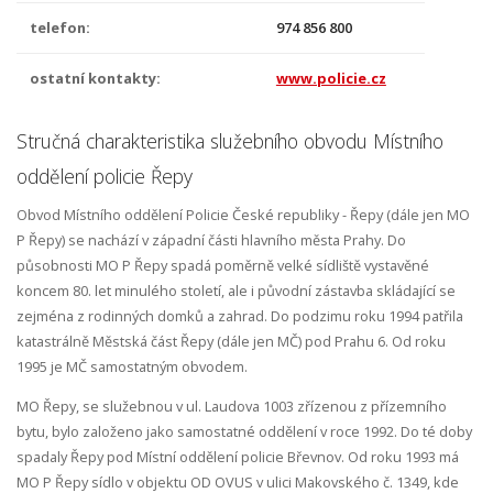
telefon:
974 856 800
ostatní kontakty:
www.policie.cz
Stručná charakteristika služebního obvodu Místního
oddělení policie Řepy
Obvod Místního oddělení Policie České republiky - Řepy (dále jen MO
P Řepy) se nachází v západní části hlavního města Prahy. Do
působnosti MO P Řepy spadá poměrně velké sídliště vystavěné
koncem 80. let minulého století, ale i původní zástavba skládající se
zejména z rodinných domků a zahrad. Do podzimu roku 1994 patřila
katastrálně Městská část Řepy (dále jen MČ) pod Prahu 6. Od roku
1995 je MČ samostatným obvodem.
MO Řepy, se služebnou v ul. Laudova 1003 zřízenou z přízemního
bytu, bylo založeno jako samostatné oddělení v roce 1992. Do té doby
spadaly Řepy pod Místní oddělení policie Břevnov. Od roku 1993 má
MO P Řepy sídlo v objektu OD OVUS v ulici Makovského č. 1349, kde