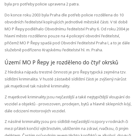
byla pro potřeby policie upravena 2 patra.
Do konce roku 2003 byla Praha dle potřeb policie rozdělena do 10
obvodních ředitelství kopírujících jednotlivé městské části. V té době
MO P Řepy podléhalo Obvodnímu ředitelství Prahy 6. Od roku 2004 je
hlavní město rozděleno pouze na 4 policejní obvodní ředitelství,
přičemž MO P Řepy spadá pod Obvodní ředitelství Praha I, a to je dále
služebně podřízeno Krajskému ředitelství hl. m. Praha.
Území MO P Řepy je rozděleno do čtyř okrsků
Z hlediska nápadu trestné činnosti je pro Řepy typická zejména tzv.
sídlištní kriminalita. V husté zástavbě sídlištní části je zvýšený nárůst
jak majetkové tak násilné kriminality.
Z majetkové kriminality jsou nejčastější a také nejtypičtější vloupání do
vozidel a objektů - provozoven, prodejen, bytů a hlavně sklepních kójí,
dále odcizení motorových vozidel.
Z násilné kriminality jsou pro sídliště nejčastější rozpory v rodinách či
mezi přáteli končící výtržnictvím, ublížením na zdraví, rvačkou, či jiným
deliktem. Častým průvodním jevem těchto konfliktů je alkohol, drogy či