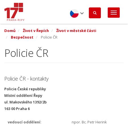
Přejít
k
hlavnímu
obsahu
Czech
Domů
Život v Řepích
Život v městské části
Bezpečnost
Policie ČR
Policie ČR
Policie ČR - kontakty
Policie České republiky
Místní oddělení Řepy
ul. Makovského 1392/2b
163 00 Praha 6
vedoucí oddělení:
npor. Bc. Petr Herink