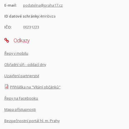
E-mail:
podatelna@praha17.cz
ID datové schránky:
4mnbvza
IČO:
00231223
Odkazy
Řepy v mobilu
Obřadní síň - oddací dny
Uzavření partnerství
Přihláška na "Vítání občánků"
Řepy na Facebooku
Mapa přístupnosti
Bezpečnostní portál hl. m. Prahy