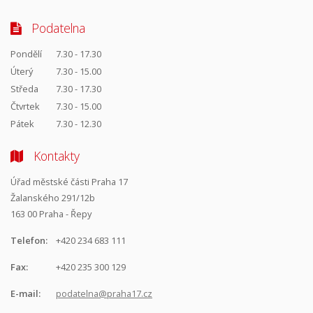
Podatelna
Pondělí
7.30 - 17.30
Úterý
7.30 - 15.00
Středa
7.30 - 17.30
Čtvrtek
7.30 - 15.00
Pátek
7.30 - 12.30
Kontakty
Úřad městské části Praha 17
Žalanského 291/12b
163 00 Praha - Řepy
Telefon:
+420 234 683 111
Fax:
+420 235 300 129
E-mail:
podatelna@praha17.cz