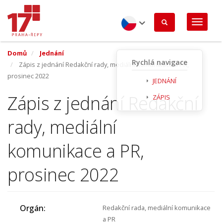
Přejít
k
hlavnímu
obsahu
Czech
Domů
Jednání
Rychlá navigace
Zápis z jednání Redakční rady, mediální komunikace a PR,
prosinec 2022
JEDNÁNÍ
Zápis z jednání Redakční
ZÁPIS
rady, mediální
komunikace a PR,
prosinec 2022
Orgán
Redakční rada, mediální komunikace
a PR