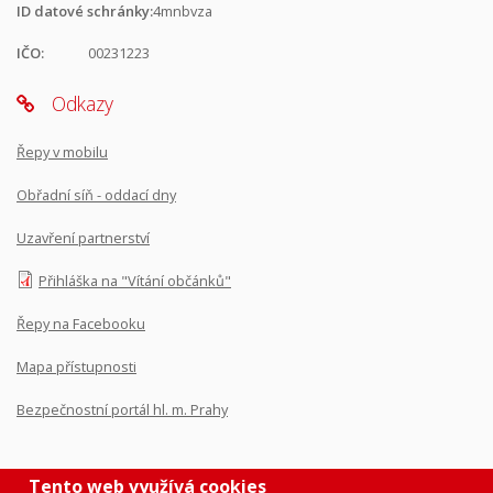
ID datové schránky:
4mnbvza
IČO:
00231223
Odkazy
Řepy v mobilu
Obřadní síň - oddací dny
Uzavření partnerství
Přihláška na "Vítání občánků"
Řepy na Facebooku
Mapa přístupnosti
Bezpečnostní portál hl. m. Prahy
Tento web využívá cookies