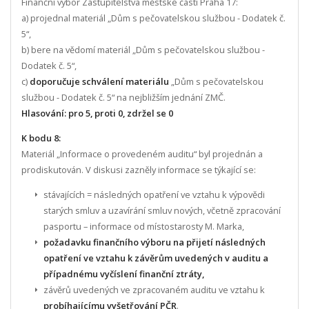
Finanční výbor Zastupitelstva městské části Praha 17:
a) projednal materiál „Dům s pečovatelskou službou - Dodatek č.
5“,
b) bere na vědomí materiál „Dům s pečovatelskou službou -
Dodatek č. 5“,
c)
doporučuje schválení materiálu
„Dům s pečovatelskou
službou - Dodatek č. 5“ na nejbližším jednání ZMČ.
Hlasování: pro 5, proti 0, zdržel se 0
K bodu 8:
Materiál „Informace o provedeném auditu“ byl projednán a
prodiskutován. V diskusi zazněly informace se týkající se:
stávajících = následných opatření ve vztahu k výpovědi
starých smluv a uzavírání smluv nových, včetně zpracování
pasportu – informace od místostarosty M. Marka,
požadavku finančního výboru na přijetí následných
opatření ve vztahu k závěrům uvedených v auditu a
případnému vyčíslení finanční ztráty,
závěrů uvedených ve zpracovaném auditu ve vztahu k
probíhajícímu vyšetřování PČR
.