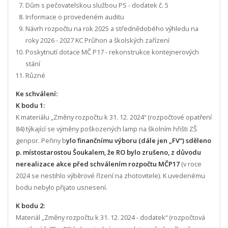
Dům s pečovatelskou službou PS - dodatek č. 5
Informace o provedeném auditu
Návrh rozpočtu na rok 2025 a střednědobého výhledu na
roky 2026 - 2027 KC Průhon a školských zařízení
Poskytnutí dotace MČ P17 - rekonstrukce kontejnerových
stání
Různé
Ke schválení:
K bodu 1:
K materiálu „Změny rozpočtu k 31. 12. 2024“ (rozpočtové opatření
84) týkající se výměny poškozených lamp na školním hřišti ZŠ
genpor. Peřiny b
ylo finančnímu výboru (dále jen „FV“) sděleno
p. místostarostou Šoukalem, že RO bylo zrušeno, z důvodu
nerealizace akce před schválením rozpočtu MČP17
(v roce
2024 se nestihlo výběrové řízení na zhotovitele). K uvedenému
bodu nebylo přijato usnesení.
K bodu 2:
Materiál „Změny rozpočtu k 31. 12. 2024 - dodatek“ (rozpočtová