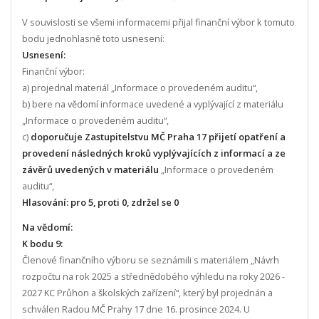
V souvislosti se všemi informacemi přijal finanční výbor k tomuto
bodu jednohlasně toto usnesení:
Usnesení:
Finanční výbor:
a) projednal materiál „Informace o provedeném auditu“,
b) bere na vědomí informace uvedené a vyplývající z materiálu
„Informace o provedeném auditu“,
c)
doporučuje Zastupitelstvu MČ Praha 17 přijetí opatření a
provedení následných kroků vyplývajících z informací a ze
závěrů uvedených v materiálu
„Informace o provedeném
auditu“,
Hlasování: pro 5, proti 0, zdržel se 0
Na vědomí:
K bodu 9:
Členové finančního výboru se seznámili s materiálem „Návrh
rozpočtu na rok 2025 a střednědobého výhledu na roky 2026 -
2027 KC Průhon a školských zařízení“, který byl projednán a
schválen Radou MČ Prahy 17 dne 16. prosince 2024. U