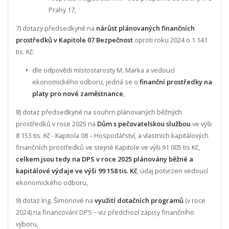
Prahy 17,
7) dotazy předsedkyně na
nárůst plánovaných finančních
prostředků v Kapitole 07 Bezpečnost
oproti roku 2024 o 1 141
tis. Kč:
dle odpovědi místostarosty M. Marka a vedoucí
ekonomického odboru, jedná se o
finanční prostředky na
platy pro nové zaměstnance
,
8) dotaz předsedkyně na souhrn plánovaných běžných
prostředků v roce 2025 na
Dům s pečovatelskou službou
ve výši
8 153 tis. Kč - Kapitola 08 – Hospodářství, a vlastních kapitálových
finančních prostředků ve stejné Kapitole ve výši 91 005 tis Kč,
celkem jsou tedy na DPS v roce 2025 plánovány běžné a
kapitálové výdaje ve výši 99 158 tis. Kč
, údaj potvrzen vedoucí
ekonomického odboru,
9) dotaz Ing. Šimonové na
využití dotačních programů
(v roce
2024) na financování DPS – viz předchozí zápisy finančního
výboru,