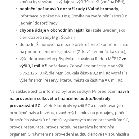
změna by si vyžádala výdaje ve výši 39 mil Kč (změna DPH),
neplnění požadavků dozorčí rady i Valné hromady
,
informace o požadavku Ing. Števíka na zveřejnění zápisů z
jednání dozorčí rady,
chybné údaje v obchodním rejstříku
(stále uveden jako
člen dozorčí rady Mgr. Šoukal),
dotaz In, Šimonové na možné překročení zákonného limitu
na podporu jediné organizace (Zdravá sedmnáctka s.r.o.),
výše dobrovolného příspěvku schválená Radou MČP17
ve
výši 3,2 mil. Kč
, požadavek Zdravé sedmnáctky je ve výši
5.752.126,13 Kč, dle Mgr. Šoukala částka 3,2 mil. Kč vychází z
výše finanční rezervy, kterou městská část má = 6 mil. Kč.
Na základě těchto informací byl předsedkyní FV předložen
návrh
na provedení celkového finančního auditu/kontroly
provozování SC
– včetně kontroly využití SC a nasmlouvaných
pronájmů haly a bazénu, uzavřených smluv na pronájmy, plnění
finančních závazků nájemců, vyplacených mezd pracovníkům SC,
provoz restaurace, provoz hotelu nezávislým kontrolním
orgánem. S návrhem na provedení auditu členové FV souhlasili a