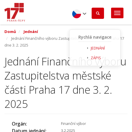
Přejít
k
hlavnímu
obsahu
Czech
Domů
Jednání
Rychlá navigace
Jednání Finančního výboru Zastupitelstva městské části Praha 17
dne 3. 2. 2025
JEDNÁNÍ
Jednání Finančního výboru
ZÁPIS
Zastupitelstva městské
části Praha 17 dne 3. 2.
2025
Orgán
Finanční výbor
Datum jednání
3.2.2025