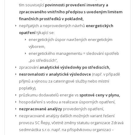
tím související
povinnosti provedení inventury a
zpracovaného vnitřního předpisu s uvedeným limitem
finančních prostředků v pokladně,
nepřijatých a neprovedených návrhů
energetických
opatření
týkající se:
energetických úspor navržených energetickým
výborem,
energetického managementu = sledování spotřeb
„po střediscích“,
zpracování
analytické výsledovky po střediscích,
nesrovnalosti v analytické výsledovce
(např. v případě
příjmů a výnosu za cateringové služby nebo místní
poplatky),
průzkumu dodavatelů energie vs
spotové ceny v plynu,
hospodaření s vodou a realizace úsporných opatření,
nezpracované analýzy
provedených opatření,
nezpracované analýzy dalších možných variant řešení
provozu SC Řepy, včetně změny statutu organizace Zdravá
sedmnáctka s.r.o. např. na příspěvkovou organizaci –