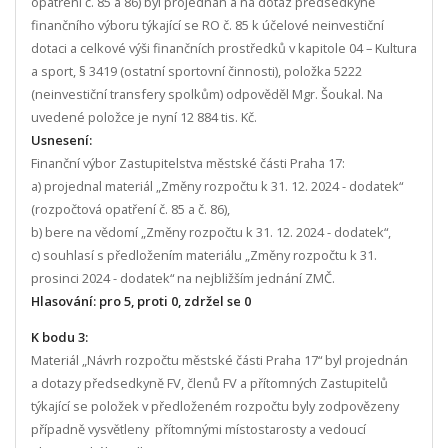
opatření č. 85 a 86) byl projednán a na dotaz předsedkyně
finančního výboru týkající se RO č. 85 k účelové neinvestiční
dotaci a celkové výši finančních prostředků v kapitole 04 – Kultura
a sport, § 3419 (ostatní sportovní činnosti), položka 5222
(neinvestiční transfery spolkům) odpověděl Mgr. Šoukal. Na
uvedené položce je nyní 12 884 tis. Kč.
Usnesení:
Finanční výbor Zastupitelstva městské části Praha 17:
a) projednal materiál „Změny rozpočtu k 31. 12. 2024 - dodatek“
(rozpočtová opatření č. 85 a č. 86),
b) bere na vědomí „Změny rozpočtu k 31. 12. 2024 - dodatek“,
c) souhlasí s předložením materiálu „Změny rozpočtu k 31.
prosinci 2024 - dodatek“ na nejbližším jednání ZMČ.
Hlasování: pro 5, proti 0, zdržel se 0
K bodu 3:
Materiál „Návrh rozpočtu městské části Praha 17“ byl projednán
a dotazy předsedkyně FV, členů FV a přítomných Zastupitelů
týkající se položek v předloženém rozpočtu byly zodpovězeny
případně vysvětleny přítomnými místostarosty a vedoucí