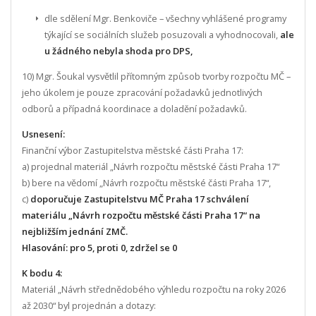
dle sdělení Mgr. Benkoviče – všechny vyhlášené programy
týkající se sociálních služeb posuzovali a vyhodnocovali,
ale
u žádného nebyla shoda pro DPS,
10) Mgr. Šoukal vysvětlil přítomným způsob tvorby rozpočtu MČ –
jeho úkolem je pouze zpracování požadavků jednotlivých
odborů a případná koordinace a doladění požadavků.
Usnesení:
Finanční výbor Zastupitelstva městské části Praha 17:
a) projednal materiál „Návrh rozpočtu městské části Praha 17“
b) bere na vědomí „Návrh rozpočtu městské části Praha 17“,
c)
doporučuje Zastupitelstvu MČ Praha 17 schválení
materiálu „Návrh rozpočtu městské části Praha 17“ na
nejbližším jednání ZMČ.
Hlasování: pro 5, proti 0, zdržel se 0
K bodu 4:
Materiál „Návrh střednědobého výhledu rozpočtu na roky 2026
až 2030“ byl projednán a dotazy: