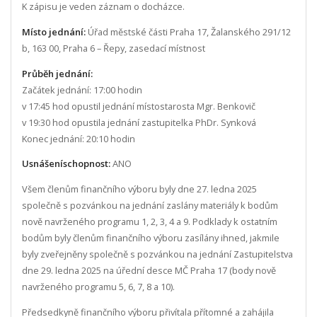
K zápisu je veden záznam o docházce.
Místo jednání:
Úřad městské části Praha 17, Žalanského 291/12
b, 163 00, Praha 6 – Řepy, zasedací místnost
Průběh jednání:
Začátek jednání: 17:00 hodin
v 17:45 hod opustil jednání místostarosta Mgr. Benkovič
v 19:30 hod opustila jednání zastupitelka PhDr. Synková
Konec jednání: 20:10 hodin
Usnášeníschopnost:
ANO
Všem členům finančního výboru byly dne 27. ledna 2025
společně s pozvánkou na jednání zaslány materiály k bodům
nově navrženého programu 1, 2, 3, 4 a 9. Podklady k ostatním
bodům byly členům finančního výboru zasílány ihned, jakmile
byly zveřejněny společně s pozvánkou na jednání Zastupitelstva
dne 29. ledna 2025 na úřední desce MČ Praha 17 (body nově
navrženého programu 5, 6, 7, 8 a 10).
Předsedkyně finančního výboru přivítala přítomné a zahájila