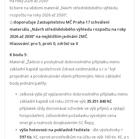
na roky 2026 až 2030“
b) bere na vědomí materiál „Návrh střednědobého výhledu
rozpočtu na roky 2026 až 2030“,
c)
doporučuje Zastupitelstvu MČ Praha 17 schválení
materiálu „Návrh střednědobého výhledu rozpočtu na roky
2026 až 2030“ na nejbližším jednání ZMČ.
Hlasování: pro 5, proti 0, zdržel se 0
K bodu 5:
Materiál „Žádost o poskytnutí dobrovolného příplatku mimo
základní kapitál společnosti Zdravá sedmnáctka s.r.o.“ byl
projednán a prodiskutován všemi přítomnými. Mezi základní
body jednání patřily:
celková výše již vyplaceného dobrovolného příplatku mimo
základní kapitál od roku 2019 ve výši
35.351.840 Kč
,
příplatek vždy dorovnával schodek ve výši příjmů a výdajů
hospodaření, zdůvodnění požadavku vysokými cena
energií a nutnosti dovybavením SC Řepy,
výše hotovosti na pokladně ředitele
- dle výsledovky =
597 tis
. Kč, oproti prostředkům na účtu ve výši 160 tis. Kč, a s