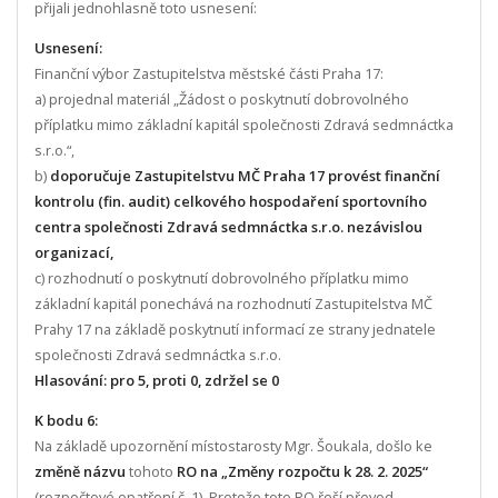
přijali jednohlasně toto usnesení:
Usnesení:
Finanční výbor Zastupitelstva městské části Praha 17:
a) projednal materiál „Žádost o poskytnutí dobrovolného
příplatku mimo základní kapitál společnosti Zdravá sedmnáctka
s.r.o.“,
b)
doporučuje Zastupitelstvu MČ Praha 17 provést finanční
kontrolu (fin. audit) celkového hospodaření sportovního
centra společnosti Zdravá sedmnáctka s.r.o. nezávislou
organizací,
c) rozhodnutí o poskytnutí dobrovolného příplatku mimo
základní kapitál ponechává na rozhodnutí Zastupitelstva MČ
Prahy 17 na základě poskytnutí informací ze strany jednatele
společnosti Zdravá sedmnáctka s.r.o.
Hlasování: pro 5, proti 0, zdržel se 0
K bodu 6:
Na základě upozornění místostarosty Mgr. Šoukala, došlo ke
změně názvu
tohoto
RO na „Změny rozpočtu k 28. 2. 2025“
(rozpočtové opatření č. 1). Protože toto RO řeší převod