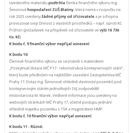
uvedeného materiálu
podtrhla
členka finančního výboru Ing.
Šimonová
hospodaření ZUŠ Blatiny
, která nemá v rozpočtu ne
rok 2025 uvedeny
žádné příjmy od zřizovatele
a je schopna
provozovat svoji činnost z vlastních prostředků – např. oproti KC
Průhon (požadavek na příspěvek od zřizovatele ve
výši 16 736
tis. Kč
).
K bodu č. 9 finanční výbor nepřijal usnesení
.
K bodu 10:
Členové finančního výboru se seznámili s materiálem
„Poskytnutí dotace MČ P17 - rekonstrukce kontejnerových stání“,
který bude předložen na nejbližším zasedání Zastupitelstva MČ
Prahy 17. Dotaz Ing. Šimonové ohledně vlastnictví pozemků pod
kontejnerovým stáním jednotlivých SVJ zodpověděl
místostarosta M. Marek. Veškeré informace jsou uvedeny na
webových stránkách MČ Prahy 17, včetně postupu jednání
ohledně majetku pozemku s TSK a magistrátem HMP.
K bodu č. 10 finanční výbor nepřijal usnesení
.
K bodu 11 - Různé: