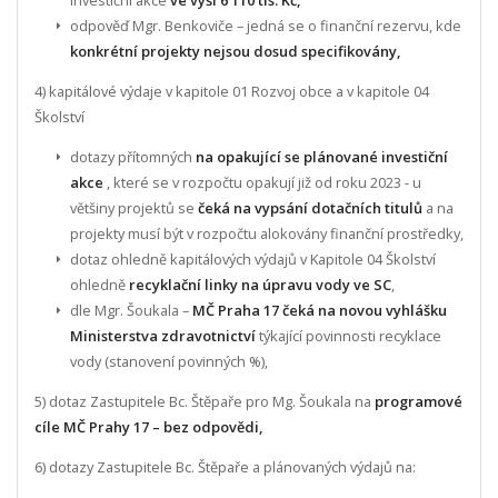
investiční akce
ve výši 6 110 tis. Kč,
odpověď Mgr. Benkoviče – jedná se o finanční rezervu, kde
konkrétní projekty nejsou dosud specifikovány,
4) kapitálové výdaje v kapitole 01 Rozvoj obce a v kapitole 04
Školství
dotazy přítomných
na opakující se plánované investiční
akce
, které se v rozpočtu opakují již od roku 2023 - u
většiny projektů se
čeká na vypsání dotačních titulů
a na
projekty musí být v rozpočtu alokovány finanční prostředky,
dotaz ohledně kapitálových výdajů v Kapitole 04 Školství
ohledně
recyklační linky na úpravu vody ve SC
,
dle Mgr. Šoukala –
MČ Praha 17 čeká na novou vyhlášku
Ministerstva zdravotnictví
týkající povinnosti recyklace
vody (stanovení povinných %),
5) dotaz Zastupitele Bc. Štěpaře pro Mg. Šoukala na
programové
cíle MČ Prahy 17 – bez odpovědi,
6) dotazy Zastupitele Bc. Štěpaře a plánovaných výdajů na: