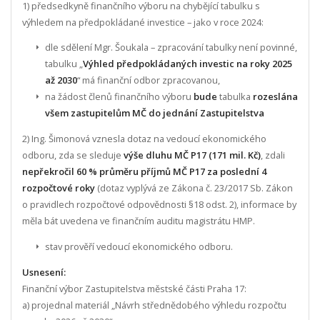
1) předsedkyně finančního výboru na chybějící tabulku s
výhledem na předpokládané investice – jako v roce 2024:
dle sdělení Mgr. Šoukala – zpracování tabulky není povinné,
tabulku „
Výhled předpokládaných investic na roky 2025
až 2030
“ má finanční odbor zpracovanou,
na žádost členů finančního výboru
bude
tabulka
rozeslána
všem zastupitelům MČ do jednání Zastupitelstva
2) Ing. Šimonová vznesla dotaz na vedoucí ekonomického
odboru, zda se sleduje
výše dluhu MČ P17 (171 mil. Kč)
, zdali
nepřekročil 60 % průměru příjmů MČ P17 za poslední 4
rozpočtové roky
(dotaz vyplývá ze Zákona č. 23/2017 Sb. Zákon
o pravidlech rozpočtové odpovědnosti §18 odst. 2), informace by
měla bát uvedena ve finančním auditu magistrátu HMP.
stav prověří vedoucí ekonomického odboru.
Usnesení:
Finanční výbor Zastupitelstva městské části Praha 17:
a) projednal materiál „Návrh střednědobého výhledu rozpočtu