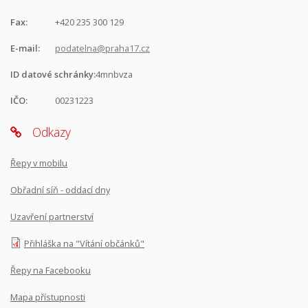
Fax:
+420 235 300 129
E-mail:
podatelna@praha17.cz
ID datové schránky:
4mnbvza
IČO:
00231223
Odkazy
Řepy v mobilu
Obřadní síň - oddací dny
Uzavření partnerství
Přihláška na "Vítání občánků"
Řepy na Facebooku
Mapa přístupnosti