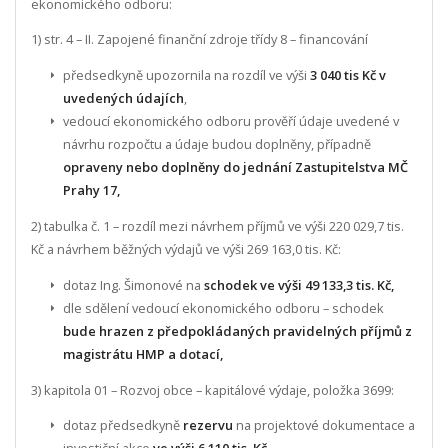
ekonomického odboru:
1) str. 4 – II. Zapojené finanční zdroje třídy 8 – financování
předsedkyně upozornila na rozdíl ve výši
3 040 tis Kč v
uvedených údajích
,
vedoucí ekonomického odboru prověří údaje uvedené v
návrhu rozpočtu a údaje budou doplněny, případně
opraveny nebo doplněny do jednání Zastupitelstva MČ
Prahy 17,
2) tabulka č. 1 – rozdíl mezi návrhem příjmů ve výši 220 029,7 tis.
Kč a návrhem běžných výdajů ve výši 269 163,0 tis. Kč:
dotaz Ing. Šimonové na
schodek ve výši 49 133,3 tis. Kč,
dle sdělení vedoucí ekonomického odboru – schodek
bude hrazen z předpokládaných pravidelných příjmů z
magistrátu HMP a dotací,
3) kapitola 01 – Rozvoj obce – kapitálové výdaje, položka 3699:
dotaz předsedkyně
rezervu
na projektové dokumentace a