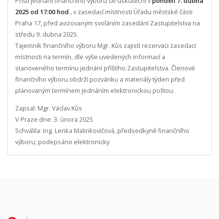
Příští jednání finančního výboru se uskuteční v
pondělí 7. dubna
2025 od 17:00 hod
., v zasedací místnosti Úřadu městské části
Praha 17, před avizovaným svoláním zasedání Zastupitelstva na
středu 9. dubna 2025.
Tajemník finančního výboru Mgr. Kůs zajistí rezervaci zasedací
místnosti na termín, dle výše uvedených informací a
stanoveného termínu jednání příštího Zastupitelstva. Členové
finančního výboru obdrží pozvánku a materiály týden před
plánovaným termínem jednáním elektronickou poštou.
Zapsal: Mgr. Václav Kůs
V Praze dne: 3. února 2025
Schválila: Ing. Lenka Malinkovičová, předsedkyně finančního
výboru; podepsáno elektronicky