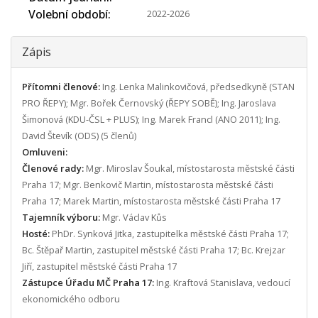
Volební období
2022-2026
Zápis
Přítomni členové:
Ing. Lenka Malinkovičová, předsedkyně (STAN
PRO ŘEPY); Mgr. Bořek Černovský (ŘEPY SOBĚ); Ing. Jaroslava
Šimonová (KDU-ČSL + PLUS); Ing. Marek Francl (ANO 2011); Ing.
David Števík (ODS) (5 členů)
Omluveni:
Členové rady:
Mgr. Miroslav Šoukal, místostarosta městské části
Praha 17; Mgr. Benkovič Martin, místostarosta městské části
Praha 17; Marek Martin, místostarosta městské části Praha 17
Tajemník výboru:
Mgr. Václav Kůs
Hosté:
PhDr. Synková Jitka, zastupitelka městské části Praha 17;
Bc. Štěpař Martin, zastupitel městské části Praha 17; Bc. Krejzar
Jiří, zastupitel městské části Praha 17
Zástupce Úřadu MČ Praha 17:
Ing. Kraftová Stanislava, vedoucí
ekonomického odboru