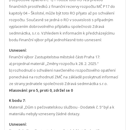
finančních prostředků z finanční rezervy rozpočtu MČ P17 do
kapitoly 04 – Školství, může být toto RO přijato až po schválení
rozpočtu. Současně se jedná o RO v souvislosti s případným
vyplacením dobrovolného příplatku společnosti Zdravá
sedmnáctka, s.r.o. Vzhledem k informacím k předcházejícímu
bodu Finanční výbor přijal jednohlasně toto usnesení:
Usnesení:
Finanční výbor Zastupitelstva městské části Praha 17:
a) projednal materiál „Změny rozpočtu k 28. 2. 2025.“
b) rozhodnutí o schválení navrženého rozpočtového opatření
ponechává na rozhodnutí ZMČ na základě poskytnutí informací
ze strany jednatele společnosti Zdravá sedmnáctka s.r.o.
Hlasování: pro 5, proti 0, zdržel se 0
K bodu 7:
Materiál „Dům s pečovatelskou službou - Dodatek č. 5“ byl a k
materiálu nebyly vzneseny žádné dotazy.
Usnesení: