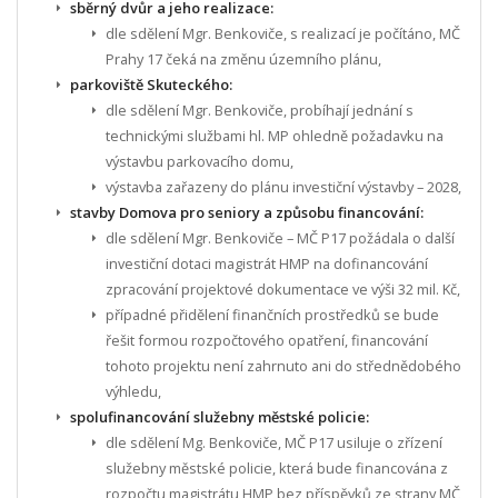
sběrný dvůr a jeho realizace:
dle sdělení Mgr. Benkoviče, s realizací je počítáno, MČ
Prahy 17 čeká na změnu územního plánu,
parkoviště Skuteckého:
dle sdělení Mgr. Benkoviče, probíhají jednání s
technickými službami hl. MP ohledně požadavku na
výstavbu parkovacího domu,
výstavba zařazeny do plánu investiční výstavby – 2028,
stavby Domova pro seniory a způsobu financování:
dle sdělení Mgr. Benkoviče – MČ P17 požádala o další
investiční dotaci magistrát HMP na dofinancování
zpracování projektové dokumentace ve výši 32 mil. Kč,
případné přidělení finančních prostředků se bude
řešit formou rozpočtového opatření, financování
tohoto projektu není zahrnuto ani do střednědobého
výhledu,
spolufinancování služebny městské policie:
dle sdělení Mg. Benkoviče, MČ P17 usiluje o zřízení
služebny městské policie, která bude financována z
rozpočtu magistrátu HMP bez příspěvků ze strany MČ