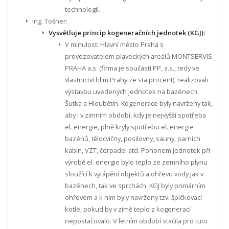
technologií.
Ing. Tošner:
Vysvětluje princip kogeneračních jednotek (KGJ):
V minulosti Hlavní město Praha s
provozovatelem plaveckých areálů MONTSERVIS
PRAHA a.s. (firma je součástí PP, a.s., tedy ve
vlastnictví hl.m.Prahy ze sta procent), realizovali
výstavbu uvedených jednotek na bazénech
Šutka a Hloubětín. Kogenerace byly navrženy tak,
aby i v zimním období, kdy je nejvyšší spotřeba
el. energie, plně kryly spotřebu el. energie
bazénů, tělocvičny, posilovny, sauny, parních
kabin, VZT, čerpadel atd. Pohonem jednotek při
výrobě el. energie bylo teplo ze zemního plynu
sloužící k vytápění objektů a ohřevu vody jak v
bazénech, tak ve sprchách. KGJ byly primárním
ohřevem a k nim byly navrženy tzv. špičkovací
kotle, pokud by v zimě teplo z kogenerací
nepostačovalo. V letním období stačila pro tuto