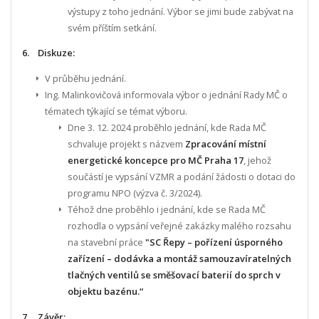
výstupy z toho jednání. Výbor se jimi bude zabývat na
svém příštím setkání.
6. Diskuze:
V průběhu jednání.
Ing. Malinkovičová informovala výbor o jednání Rady MČ o
tématech týkající se témat výboru.
Dne 3. 12. 2024 proběhlo jednání, kde Rada MČ
schvaluje projekt s názvem
Zpracování místní
energetické koncepce pro MČ Praha 17
, jehož
součástí je vypsání VZMR a podání žádosti o dotaci do
programu NPO (výzva č. 3/2024).
Téhož dne proběhlo i jednání, kde se Rada MČ
rozhodla o vypsání veřejné zakázky malého rozsahu
na stavební práce
"SC Řepy – pořízení úsporného
zařízení – dodávka a montáž samouzavíratelných
tlačných ventilů se směšovací baterií do sprch v
objektu bazénu.“
7. Závěr: