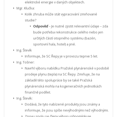
elektrické energie v daných objektech.
Mgr. Klučka:
Kolik zhruba může stát vypracování zmiňované
studie?
Odpověď
– Je nutné zjistit relevantní údaje – zda
bude potřeba rekonstrukce celého nebo jen
určitých částí otopného systému (bazén,
sportovní hala, hotel) a jiné.
Ing. Števík
Informuje, že SC Řepy je v provozu teprve 5 let.
Ing. Tošner:
Navrhl výboru nabídku Pražské plynárenské v podobě
prodeje plynu (tepla) na SC Řepy. Zmiňuje, že na
základě této spolupráce by se také Pražská
plynárenská mohla na kogeneračních jednotkách
finančně podílet.
Ing. Števík:
Dodává, že tyto nabízené produkty jsou známy a
informuje, že jsou spíše nevýhodnými než výhodnými.
Znovu spolu se členy výboru připomínkuje