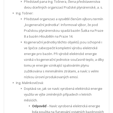
Představil pana Ing. Tošnera, člena představenstva
dvou dceřiných organizací Pražské plynárenské, a. s.
Ing. Tošner:
Představil organizaci a vysvětlil členům výboru termín
„kogenerační jednotka“. Informoval výbor, že pod
Pražskou plynárenskou spadá bazén Šutka na Praze
8 a bazén Hloubětín na Praze 14.
Kogenerační jednotky těchto objektů jsou schopné i
ve špičce zabezpečit kompletní výrobu elektrické
energie pro bazén. Při výrobě elektrické energie
vzniká v kogenerační jednotce současně teplo, a díky
tomu je energie vznikající spalováním plynu
zužitkována s minimálními ztrátami, a navíc s velmi
nízkou úrovní produkovaných emisí.
Ing. Malinkovičová:
Doptává se, jak se navíc vyrobená elektrická energie
využila ve výše zmíněných případech v letních
měsících.
Odpověď
– Navíc vyrobená elektrická energie
byla použita na fungování ostatních bazénových