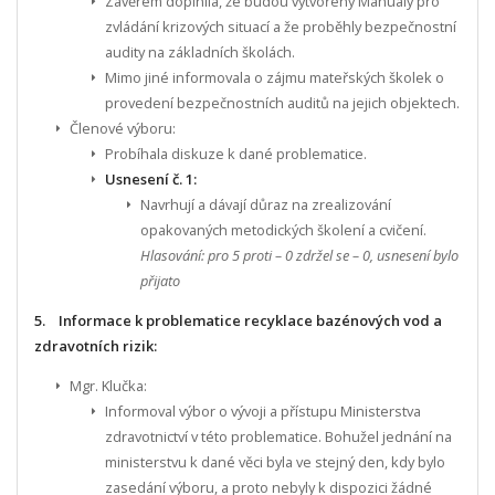
Závěrem doplnila, že budou vytvořeny Manuály pro
zvládání krizových situací a že proběhly bezpečnostní
audity na základních školách.
Mimo jiné informovala o zájmu mateřských školek o
provedení bezpečnostních auditů na jejich objektech.
Členové výboru:
Probíhala diskuze k dané problematice.
Usnesení č. 1:
Navrhují a dávají důraz na zrealizování
opakovaných metodických školení a cvičení.
Hlasování: pro 5 proti – 0 zdržel se – 0, usnesení bylo
přijato
5. Informace k problematice recyklace bazénových vod a
zdravotních rizik:
Mgr. Klučka:
Informoval výbor o vývoji a přístupu Ministerstva
zdravotnictví v této problematice. Bohužel jednání na
ministerstvu k dané věci byla ve stejný den, kdy bylo
zasedání výboru, a proto nebyly k dispozici žádné