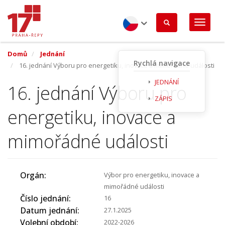
Přejít
k
hlavnímu
obsahu
Czech
Domů
Jednání
Rychlá navigace
16. jednání Výboru pro energetiku, inovace a mimořádné události
JEDNÁNÍ
16. jednání Výboru pro
ZÁPIS
energetiku, inovace a
mimořádné události
Orgán
Výbor pro energetiku, inovace a
mimořádné události
Číslo jednání
16
Datum jednání
27.1.2025
Volební období
2022-2026