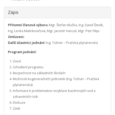
Zápis
Přítomní členové výboru:
Mgr. Štefan Klučka, Ing. David Števík,
Ing. Lenka Malinkovičová, Mgr. Jaromír Hanzal, Mgr. Petr Filipi
Omluveni:
Další účastníci jednání:
Ing. Tošner – Pražská plynárenská
Program jednání:
Úvod
Schválení programu
Bezpečnost na základních školách
Možnosti kogeneračních jednotek (Ing. Tošner – Pražská
plynárenská)
Informace k problematice recyklace bazénových vod a
zdravotních rizik
Diskuze
Závě