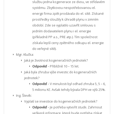
službu jedna kogenerace ze dvou, ve střídavém
systému. Zbytkovou nespotřebovanou el.
energii firma zpět prodávala do el. sítě. Získané
prostředky sloužily k úhradě plynu v zimním
období. Zde se vyplatilo uzavřít smlouvu s
jedním dodavatelem plynu i el. energie
(příkladně PP a.s., PRE atp.). Tím společnost
získala lepší ceny zpětného odkupu el. energie
do veřejné sítě).
Mgr. Klučka:
Jaká je životnost kogeneračních jednotek?
Odpověď
– Přibližně 10 – 15 let.
Jaká byla zhruba výše investic do kogeneračních
jednotek?
Odpověď
– V minulosti byl odhad zhruba 5, 5 – 6,
5 milionu Kč. Avšak tehdy bývala DPH ve výši 25%.
Ing. Števík:
Vyplatí se investice do kogeneračních jednotek?
Odpověď
– Je potřeba vytvořit studii. Zahrnout
veškeré informace, které bude potřeba získat