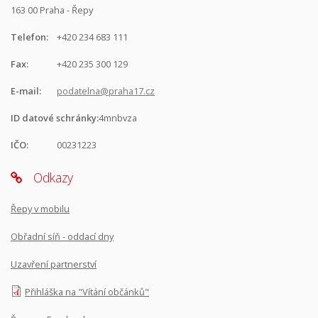
163 00 Praha - Řepy
Telefon:
+420 234 683 111
Fax:
+420 235 300 129
E-mail:
podatelna@praha17.cz
ID datové schránky:
4mnbvza
IČO:
00231223
Odkazy
Řepy v mobilu
Obřadní síň - oddací dny
Uzavření partnerství
Přihláška na "Vítání občánků"