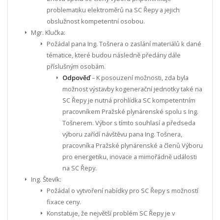
problematiku elektroměrů na SC Řepy a jejich
obslužnost kompetentní osobou.
Mgr. Klučka:
Požádal pana Ing. Tošnera o zaslání materiálů k dané
tématice, které budou následně předány dále
příslušným osobám.
Odpověď
– K posouzení možnosti, zda byla
možnost výstavby kogenerační jednotky také na
SC Řepy je nutná prohlídka SC kompetentním
pracovníkem Pražské plynárenské spolu s Ing.
Tošnerem. Výbor s tímto souhlasí a předseda
výboru zařídí návštěvu pana Ing. Tošnera,
pracovníka Pražské plynárenské a členů Výboru
pro energetiku, inovace a mimořádně události
na SC Řepy.
Ing. Števík:
Požádal o vytvoření nabídky pro SC Řepy s možností
fixace ceny.
Konstatuje, že největší problém SC Řepy je v