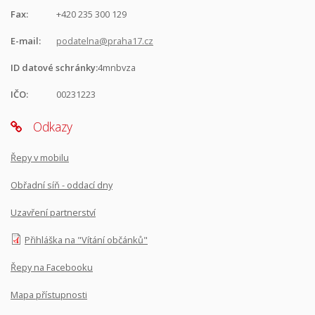
Fax:
+420 235 300 129
E-mail:
podatelna@praha17.cz
ID datové schránky:
4mnbvza
IČO:
00231223
Odkazy
Řepy v mobilu
Obřadní síň - oddací dny
Uzavření partnerství
Přihláška na "Vítání občánků"
Řepy na Facebooku
Mapa přístupnosti