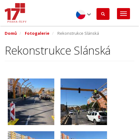
Přejít
k
hlavnímu
obsahu
Czech
Domů
Fotogalerie
Rekonstrukce Slánská
Rekonstrukce Slánská