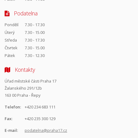
Podatelna
Pondělí
7.30 - 17.30
Úterý
7.30 - 15.00
Středa
7.30 - 17.30
Čtvrtek
7.30 - 15.00
Pátek
7.30 - 12.30
Kontakty
Úřad městské části Praha 17
Žalanského 291/12b
163 00 Praha - Řepy
Telefon:
+420 234 683 111
Fax:
+420 235 300 129
E-mail:
podatelna@praha17.cz