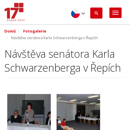
Přejít
k
hlavnímu
obsahu
Czech
Domů
Fotogalerie
Návštěva senátora Karla Schwarzenberga v Řepích
Návštěva senátora Karla
Schwarzenberga v Řepích