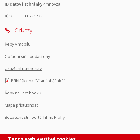
ID datové schránky:
4mnbvza
IČO:
00231223
Odkazy
Řepy v mobilu
Obřadní síň - oddací dny
Uzavření partnerství
Přihláška na "Vítání občánků"
Řepy na Facebooku
Mapa přístupnosti
Bezpečnostní portál hl. m. Prahy
Tento web využívá cookies