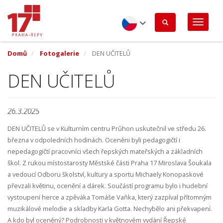
Přejít
k
hlavnímu
obsahu
Czech
Domů
Fotogalerie
DEN UČITELŮ
DEN UČITELŮ
26.3.2025
DEN UČITELŮ se v Kulturním centru Průhon uskutečnil ve středu 26.
března v odpoledních hodinách. Oceněni byli pedagogičtí i
nepedagogičtí pracovníci všech řepských mateřských a základních
škol. Z rukou místostarosty Městské části Praha 17 Miroslava Šoukala
a vedoucí Odboru školství, kultury a sportu Michaely Konopaskové
převzali květinu, ocenění a dárek. Součástí programu bylo i hudební
vystoupení herce a zpěváka Tomáše Vaňka, který zazpíval přítomným
muzikálové melodie a skladby Karla Gotta. Nechybělo ani překvapení.
A kdo byl oceněný? Podrobnosti v květnovém vydání Řepské