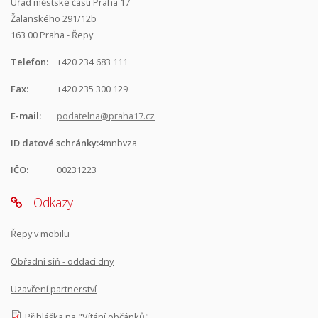
Úřad městské části Praha 17
Žalanského 291/12b
163 00 Praha - Řepy
Telefon:
+420 234 683 111
Fax:
+420 235 300 129
E-mail:
podatelna@praha17.cz
ID datové schránky:
4mnbvza
IČO:
00231223
Odkazy
Řepy v mobilu
Obřadní síň - oddací dny
Uzavření partnerství
Přihláška na "Vítání občánků"