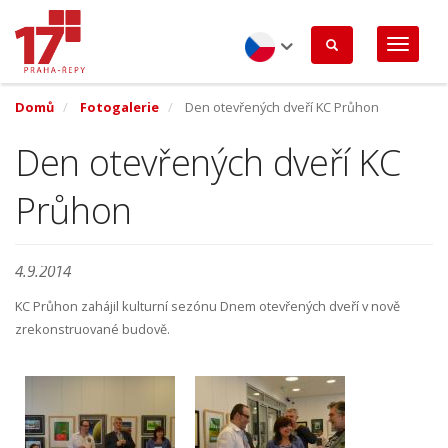
Přejít
k
hlavnímu
obsahu
Czech
Domů
Fotogalerie
Den otevřených dveří KC Průhon
Den otevřených dveří KC
Průhon
4.9.2014
KC Průhon zahájil kulturní sezónu Dnem otevřených dveří v nově
zrekonstruované budově.