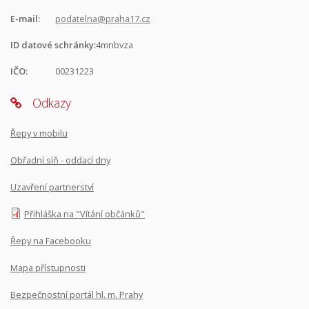
E-mail:
podatelna@praha17.cz
ID datové schránky:
4mnbvza
IČO:
00231223
Odkazy
Řepy v mobilu
Obřadní síň - oddací dny
Uzavření partnerství
Přihláška na "Vítání občánků"
Řepy na Facebooku
Mapa přístupnosti
Bezpečnostní portál hl. m. Prahy