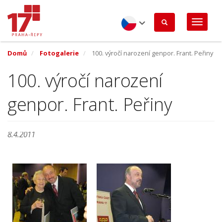
Přejít
k
hlavnímu
obsahu
Czech
Domů
Fotogalerie
100. výročí narození genpor. Frant. Peřiny
100. výročí narození
genpor. Frant. Peřiny
8.4.2011