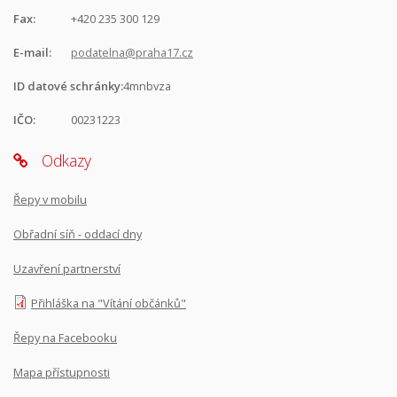
Fax:
+420 235 300 129
E-mail:
podatelna@praha17.cz
ID datové schránky:
4mnbvza
IČO:
00231223
Odkazy
Řepy v mobilu
Obřadní síň - oddací dny
Uzavření partnerství
Přihláška na "Vítání občánků"
Řepy na Facebooku
Mapa přístupnosti