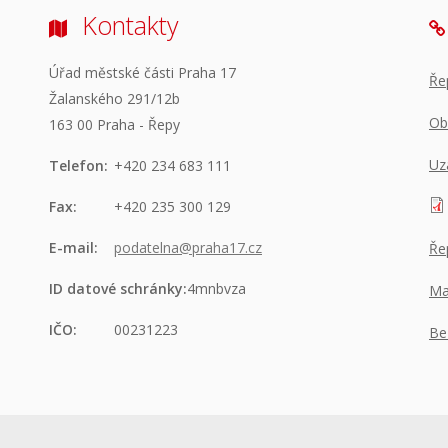
Kontakty
Úřad městské části Praha 17
Ře
Žalanského 291/12b
Ob
163 00 Praha - Řepy
Uz
Telefon:
+420 234 683 111
Fax:
+420 235 300 129
E-mail:
podatelna@praha17.cz
Ře
ID datové schránky:
4mnbvza
Ma
IČO:
00231223
Be