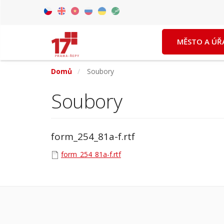
Přejít
k
Czech
English
Vietnamese
Russian
Ukrainian
Arabic
hlavnímu
MĚSTO A ÚŘ
obsahu
Domů
Soubory
Soubory
form_254_81a-f.rtf
form_254_81a-f.rtf