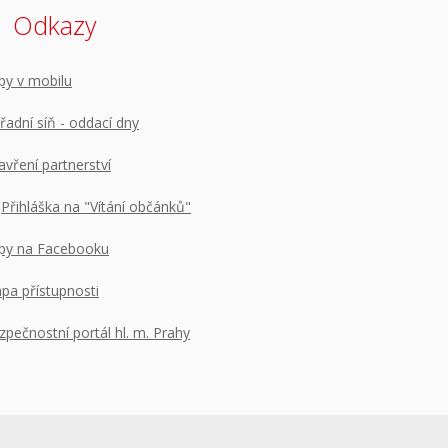
Odkazy
py v mobilu
řadní síň - oddací dny
avření partnerství
Přihláška na "Vítání občánků"
py na Facebooku
pa přístupnosti
zpečnostní portál hl. m. Prahy