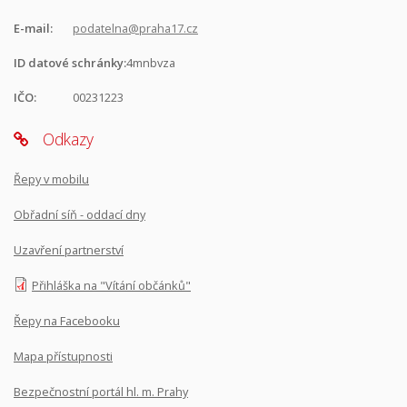
E-mail:
podatelna@praha17.cz
ID datové schránky:
4mnbvza
IČO:
00231223
Odkazy
Řepy v mobilu
Obřadní síň - oddací dny
Uzavření partnerství
Přihláška na "Vítání občánků"
Řepy na Facebooku
Mapa přístupnosti
Bezpečnostní portál hl. m. Prahy