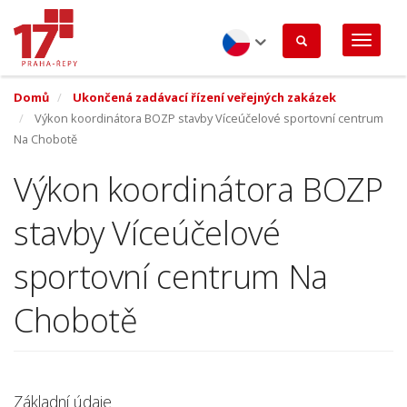
Přejít
k
hlavnímu
obsahu
Czech
Domů
Ukončená zadávací řízení veřejných zakázek
Výkon koordinátora BOZP stavby Víceúčelové sportovní centrum
Na Chobotě
Výkon koordinátora BOZP
stavby Víceúčelové
sportovní centrum Na
Chobotě
Základní údaje