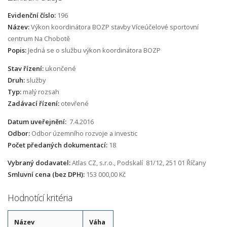
Evidenční číslo:
196
Název:
Výkon koordinátora BOZP stavby Víceúčelové sportovní
centrum Na Chobotě
Popis:
Jedná se o službu výkon koordinátora BOZP
Stav řízení:
ukončené
Druh:
služby
Typ:
malý rozsah
Zadávací řízení:
otevřené
Datum uveřejnění:
7.4.2016
Odbor:
Odbor územního rozvoje a investic
Počet předaných dokumentací:
18
Vybraný dodavatel:
Atlas CZ, s.r.o., Podskalí 81/12, 251 01 Říčany
Smluvní cena (bez DPH):
153 000,00 Kč
Hodnotící kritéria
Název
Váha