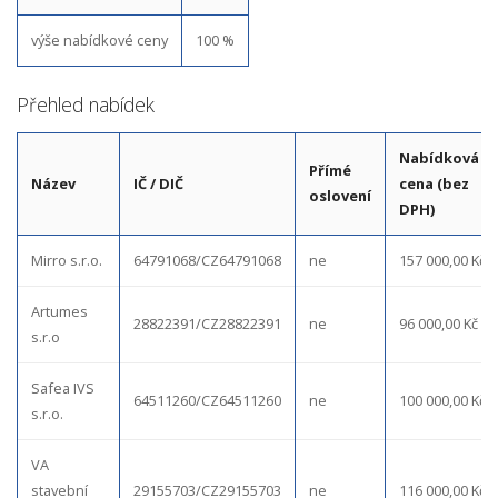
výše nabídkové ceny
100 %
Přehled nabídek
Nabídková
Přímé
Název
IČ / DIČ
cena (bez
oslovení
DPH)
Mirro s.r.o.
64791068/CZ64791068
ne
157 000,00 Kč
Artumes
28822391/CZ28822391
ne
96 000,00 Kč
s.r.o
Safea IVS
64511260/CZ64511260
ne
100 000,00 Kč
s.r.o.
VA
stavební
29155703/CZ29155703
ne
116 000,00 Kč