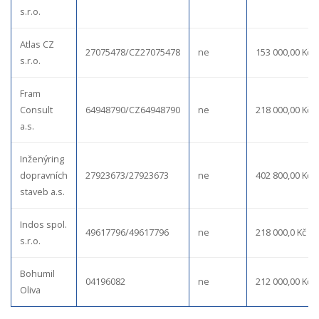
s.r.o.
Atlas CZ
27075478/CZ27075478
ne
153 000,00 Kč
s.r.o.
Fram
Consult
64948790/CZ64948790
ne
218 000,00 Kč
a.s.
Inženýring
dopravních
27923673/27923673
ne
402 800,00 Kč
staveb a.s.
Indos spol.
49617796/49617796
ne
218 000,0 Kč
s.r.o.
Bohumil
04196082
ne
212 000,00 Kč
Oliva