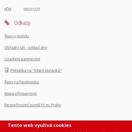
IČO:
00231223
Odkazy
Řepy v mobilu
Obřadní síň - oddací dny
Uzavření partnerství
Přihláška na "Vítání občánků"
Řepy na Facebooku
Mapa přístupnosti
Bezpečnostní portál hl. m. Prahy
Tento web využívá cookies