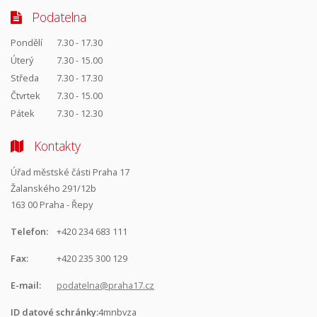
Podatelna
Pondělí
7.30 - 17.30
Úterý
7.30 - 15.00
Středa
7.30 - 17.30
Čtvrtek
7.30 - 15.00
Pátek
7.30 - 12.30
Kontakty
Úřad městské části Praha 17
Žalanského 291/12b
163 00 Praha - Řepy
Telefon:
+420 234 683 111
Fax:
+420 235 300 129
E-mail:
podatelna@praha17.cz
ID datové schránky:
4mnbvza