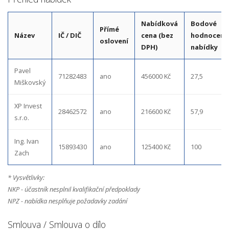
Nabídková
Bodové
Přímé
Název
IČ / DIČ
cena (bez
hodnocení
oslovení
DPH)
nabídky
Pavel
71282483
ano
456000 Kč
27,5
Miškovský
XP Invest
28462572
ano
216600 Kč
57,9
s.r.o.
Ing. Ivan
15893430
ano
125400 Kč
100
Zach
* Vysvětlivky:
NKP - účastník nesplnil kvalifikační předpoklady
NPZ - nabídka nesplňuje požadavky zadání
Smlouva / Smlouva o dílo