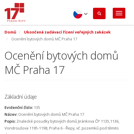
Přejít
k
hlavnímu
obsahu
Czech
Domů
Ukončená zadávací řízení veřejných zakázek
Ocenění bytových domů MČ Praha 17
Ocenění bytových domů
MČ Praha 17
Základní údaje
Evidenční číslo:
135
Název:
Ocenění bytových domů MČ Praha 17
Popis:
Znalecké posudky bytových domů Jiránkova ČP 1135,1136,
Vondroušova 1195-1198, Praha 6 - Řepy, vč. pozemků pod těmito