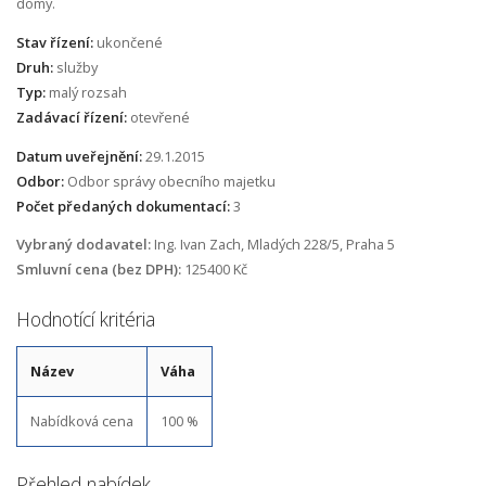
domy.
Stav řízení:
ukončené
Druh:
služby
Typ:
malý rozsah
Zadávací řízení:
otevřené
Datum uveřejnění:
29.1.2015
Odbor:
Odbor správy obecního majetku
Počet předaných dokumentací:
3
Vybraný dodavatel:
Ing. Ivan Zach, Mladých 228/5, Praha 5
Smluvní cena (bez DPH):
125400 Kč
Hodnotící kritéria
Název
Váha
Nabídková cena
100 %
Přehled nabídek