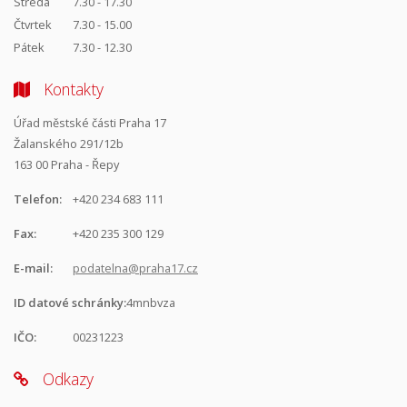
Středa
7.30 - 17.30
Čtvrtek
7.30 - 15.00
Pátek
7.30 - 12.30
Kontakty
Úřad městské části Praha 17
Žalanského 291/12b
163 00 Praha - Řepy
Telefon:
+420 234 683 111
Fax:
+420 235 300 129
E-mail:
podatelna@praha17.cz
ID datové schránky:
4mnbvza
IČO:
00231223
Odkazy