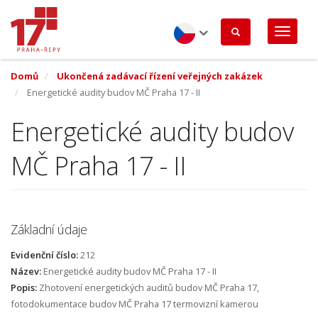
Přejít
k
hlavnímu
obsahu
Czech
Domů
Ukončená zadávací řízení veřejných zakázek
Energetické audity budov MČ Praha 17 - II
Energetické audity budov
MČ Praha 17 - II
Základní údaje
Evidenční číslo:
212
Název:
Energetické audity budov MČ Praha 17 - II
Popis:
Zhotovení energetických auditů budov MČ Praha 17,
fotodokumentace budov MČ Praha 17 termovizní kamerou