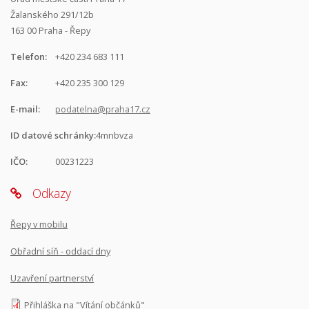
Žalanského 291/12b
163 00 Praha - Řepy
Telefon:
+420 234 683 111
Fax:
+420 235 300 129
E-mail:
podatelna@praha17.cz
ID datové schránky:
4mnbvza
IČO:
00231223
Odkazy
Řepy v mobilu
Obřadní síň - oddací dny
Uzavření partnerství
Přihláška na "Vítání občánků"