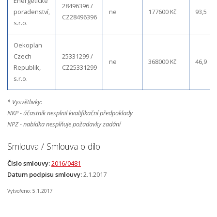
Energetické
28496396 /
poradenství,
ne
177600 Kč
93,5
CZ28496396
s.r.o.
Oekoplan
Czech
25331299 /
ne
368000 Kč
46,9
Republik,
CZ25331299
s.r.o.
* Vysvětlivky:
NKP - účastník nesplnil kvalifikační předpoklady
NPZ - nabídka nesplňuje požadavky zadání
Smlouva / Smlouva o dílo
Číslo smlouvy:
2016/0481
Datum podpisu smlouvy:
2.1.2017
Vytvořeno: 5.1.2017