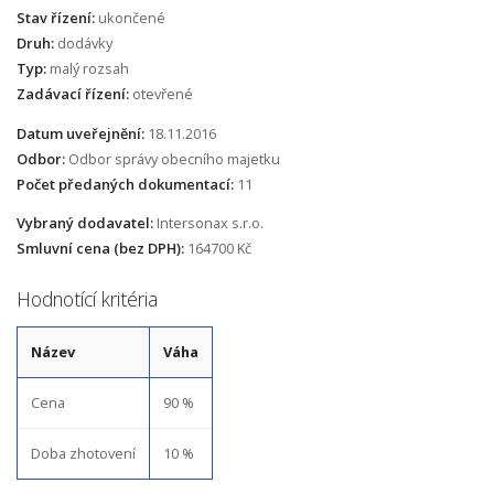
Stav řízení:
ukončené
Druh:
dodávky
Typ:
malý rozsah
Zadávací řízení:
otevřené
Datum uveřejnění:
18.11.2016
Odbor:
Odbor správy obecního majetku
Počet předaných dokumentací:
11
Vybraný dodavatel:
Intersonax s.r.o.
Smluvní cena (bez DPH):
164700 Kč
Hodnotící kritéria
Název
Váha
Cena
90 %
Doba zhotovení
10 %