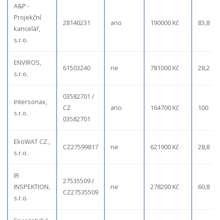
A&P -
Projekční
28140231
ano
190000 Kč
83,8
kancelář,
s.r.o.
ENVIROS,
61503240
ne
781000 Kč
28,2
s.r.o.
03582701 /
Intersonax,
CZ
ano
164700 Kč
100
s.r.o.
03582701
EkoWAT CZ.,
CZ27599817
ne
621900 Kč
28,8
s.r.o.
IR
27535509 /
INSPEKTION,
ne
278200 Kč
60,8
CZ27535509
s.r.o.