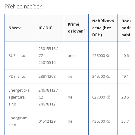
Přehled nabídek
Nabídková
Bodov
Přímé
Název
IČ / DIČ
cena (bez
hodno
oslovení
DPH)
nabíd
25015516 /
SUE, s.r.o.
CZ
ano
428000 Kč
40,6
25015516
PDE, s.r.o.
28811208
ne
349500 Kč
49,1
Energetická
24678112 /
agentura,
CZ
ne
627000 Kč
28,6
s.r.o.
24678112
EnergySim,
01512129
ne
436500 Kč
35,7
s.r.o.