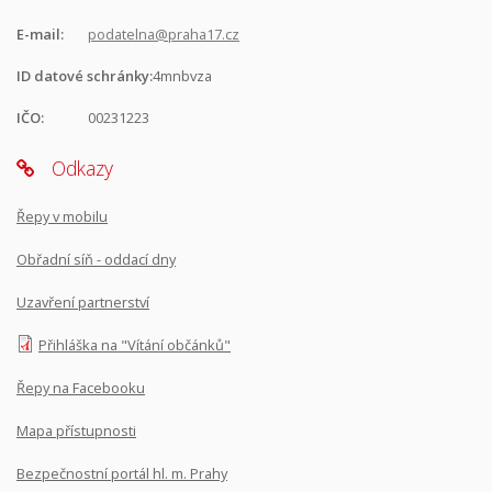
E-mail:
podatelna@praha17.cz
ID datové schránky:
4mnbvza
IČO:
00231223
Odkazy
Řepy v mobilu
Obřadní síň - oddací dny
Uzavření partnerství
Přihláška na "Vítání občánků"
Řepy na Facebooku
Mapa přístupnosti
Bezpečnostní portál hl. m. Prahy