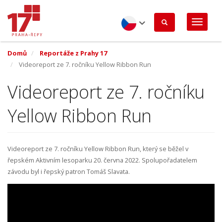
Přejít
k
hlavnímu
obsahu
Czech
Domů
Reportáže z Prahy 17
Videoreport ze 7. ročníku Yellow Ribbon Run
Videoreport ze 7. ročníku
Yellow Ribbon Run
Videoreport ze 7. ročníku Yellow Ribbon Run, který se běžel v
řepském Aktivním lesoparku 20. června 2022. Spolupořadatelem
závodu byl i řepský patron Tomáš Slavata.