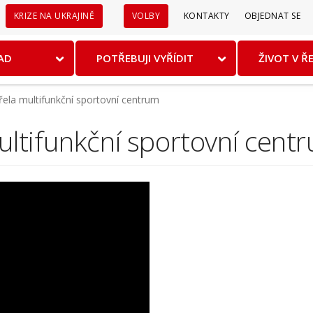
Sekundární
KRIZE NA UKRAJINĚ
VOLBY
KONTAKTY
OBJEDNAT SE
menu
AD
POTŘEBUJI VYŘÍDIT
ŽIVOT V Ř
ela multifunkční sportovní centrum
ultifunkční sportovní cent