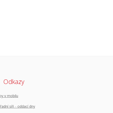
Odkazy
py v mobilu
řadní síň - oddací dny