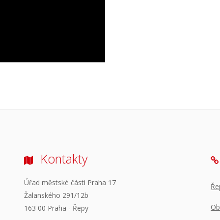
Kontakty
Úřad městské části Praha 17
Ře
Žalanského 291/12b
Ob
163 00 Praha - Řepy