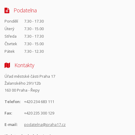
Podatelna
Pondělí
7.30 - 17.30
Úterý
7.30 - 15.00
Středa
7.30 - 17.30
Čtvrtek
7.30 - 15.00
Pátek
7.30 - 12.30
Kontakty
Úřad městské části Praha 17
Žalanského 291/12b
163 00 Praha - Řepy
Telefon:
+420 234 683 111
Fax:
+420 235 300 129
E-mail:
podatelna@praha17.cz