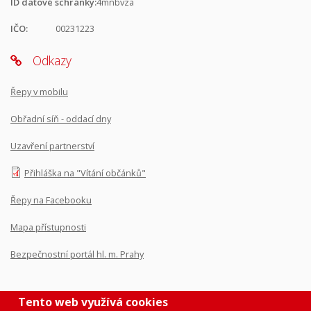
ID datové schránky:
4mnbvza
IČO:
00231223
Odkazy
Řepy v mobilu
Obřadní síň - oddací dny
Uzavření partnerství
Přihláška na "Vítání občánků"
Řepy na Facebooku
Mapa přístupnosti
Bezpečnostní portál hl. m. Prahy
Tento web využívá cookies