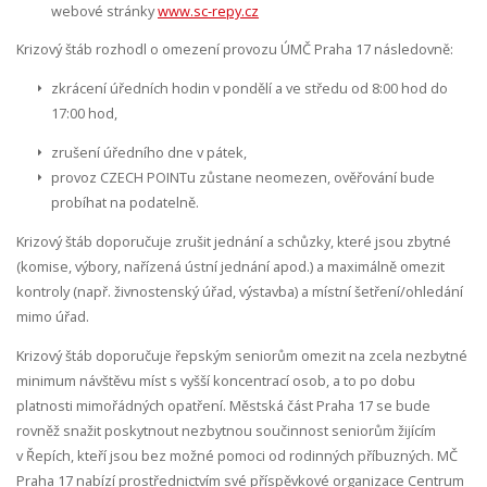
webové stránky
www.sc-repy.cz
Krizový štáb rozhodl o omezení provozu ÚMČ Praha 17 následovně:
zkrácení úředních hodin v pondělí a ve středu od 8:00 hod do
17:00 hod,
zrušení úředního dne v pátek,
provoz CZECH POINTu zůstane neomezen, ověřování bude
probíhat na podatelně.
Krizový štáb doporučuje
zrušit jednání a schůzky, které jsou zbytné
(komise, výbory, nařízená ústní jednání apod.) a maximálně omezit
kontroly (např. živnostenský úřad, výstavba) a místní šetření/ohledání
mimo úřad.
Krizový štáb doporučuje řepským seniorům omezit na zcela nezbytné
minimum návštěvu míst s vyšší koncentrací osob, a to po dobu
platnosti mimořádných opatření. Městská část Praha 17 se bude
rovněž snažit poskytnout nezbytnou součinnost seniorům žijícím
v Řepích, kteří jsou bez možné pomoci od rodinných příbuzných. MČ
Praha 17 nabízí prostřednictvím své příspěvkové organizace Centrum