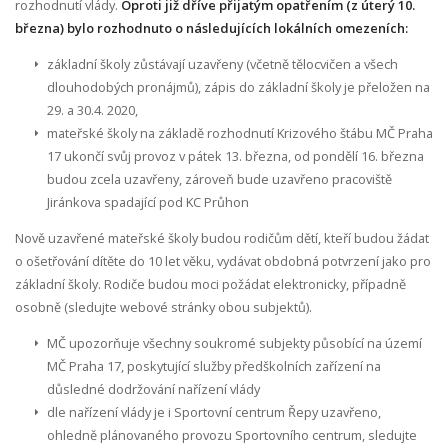
rozhodnutí vlády.
Oproti již dříve přijatým opatřením (z úterý 10.
března) bylo rozhodnuto o následujících lokálních omezeních:
základní školy zůstávají uzavřeny (včetně tělocvičen a všech
dlouhodobých pronájmů),
zápis do základní školy je přeložen na
29. a 30.4. 2020
,
mateřské školy
na základě rozhodnutí Krizového štábu MČ Praha
17 ukončí svůj provoz v pátek 13. března,
od pondělí 16. března
budou zcela uzavřeny
, zároveň bude uzavřeno pracoviště
Jiránkova spadající pod KC Průhon
Nově uzavřené mateřské školy budou rodičům dětí, kteří budou žádat
o ošetřování dítěte do 10 let věku, vydávat obdobná potvrzení jako pro
základní školy. Rodiče budou moci požádat elektronicky, případně
osobně (sledujte webové stránky obou subjektů).
MČ upozorňuje všechny soukromé subjekty působící na území
MČ Praha 17, poskytující služby předškolních zařízení na
důsledné dodržování nařízení vlády
dle nařízení vlády je i Sportovní centrum Řepy uzavřeno,
ohledně plánovaného provozu Sportovního centrum, sledujte