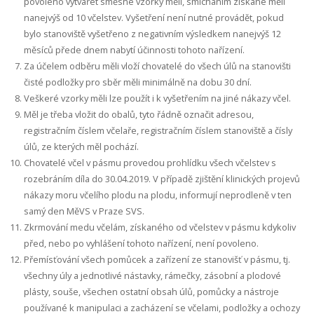
povoleno vytvářet směsné vzorky měli, smícháním získané měli
nanejvýš od 10 včelstev. Vyšetření není nutné provádět, pokud
bylo stanoviště vyšetřeno z negativním výsledkem nanejvýš 12
měsíců přede dnem nabytí účinnosti tohoto nařízení.
Za účelem odběru měli vloží chovatelé do všech úlů na stanovišti
čisté podložky pro sběr měli minimálně na dobu 30 dní.
Veškeré vzorky měli lze použít i k vyšetřením na jiné nákazy včel.
Měl je třeba vložit do obalů, tyto řádně označit adresou,
registračním číslem včelaře, registračním číslem stanoviště a čísly
úlů, ze kterých měl pochází.
Chovatelé včel v pásmu provedou prohlídku všech včelstev s
rozebráním díla do 30.04.2019. V případě zjištění klinických projevů
nákazy moru včelího plodu na plodu, informují neprodleně v ten
samý den MěVS v Praze SVS.
Zkrmování medu včelám, získaného od včelstev v pásmu kdykoliv
před, nebo po vyhlášení tohoto nařízení, není povoleno.
Přemísťování všech pomůcek a zařízení ze stanovišť v pásmu, tj.
všechny úly a jednotlivé nástavky, rámečky, zásobní a plodové
plásty, souše, všechen ostatní obsah úlů, pomůcky a nástroje
používané k manipulaci a zacházení se včelami, podložky a ochozy