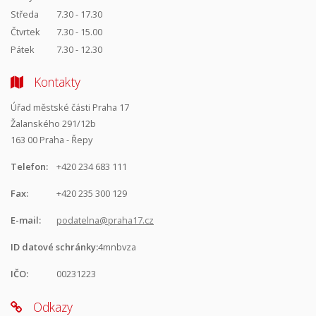
Středa
7.30 - 17.30
Čtvrtek
7.30 - 15.00
Pátek
7.30 - 12.30
Kontakty
Úřad městské části Praha 17
Žalanského 291/12b
163 00 Praha - Řepy
Telefon:
+420 234 683 111
Fax:
+420 235 300 129
E-mail:
podatelna@praha17.cz
ID datové schránky:
4mnbvza
IČO:
00231223
Odkazy