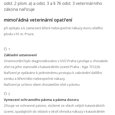
odst. 2 písm. a) a odst. 3 a § 76 odst. 3 veterinárního
zákona nařizuje
mimořádná veterinární opatření
při výskytu a k zamezení šíření nebezpečné nákazy moru včelího
plodu v hl. m. Praze.
Čl. 1
Základní ustanovení
Onemocnění bylo diagnostikováno v SVÚ Praha Lysolaje u chovatele
včel na jeho stanovišti v katastrálním území Praha – Kyje 731226.
Nařízení je vydáváno k jednotnému postupu k zabránění dalšího
vzniku a šíření této nebezpečné nákazy.
Nařízení je určeno všem chovatelům včel v pásmu.
Čl. 2
Vymezení ochranného pásma a pásma dozoru
Zřizuje se ochranné pásmo, složené ze všech celých katastrálních
území, spadajících do oblasti v okolí ohniska nákazy v katastrálním