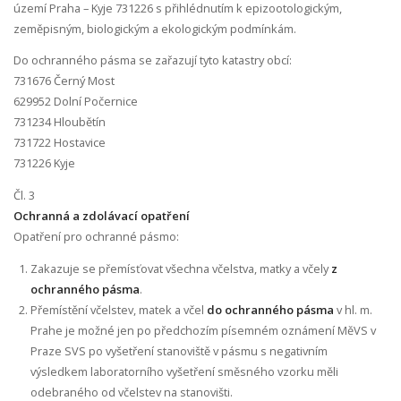
území Praha – Kyje 731226 s přihlédnutím k epizootologickým,
zeměpisným, biologickým a ekologickým podmínkám.
Do ochranného pásma se zařazují tyto katastry obcí:
731676 Černý Most
629952 Dolní Počernice
731234 Hloubětín
731722 Hostavice
731226 Kyje
Čl. 3
Ochranná a zdolávací opatření
Opatření pro ochranné pásmo:
Zakazuje se přemísťovat všechna včelstva, matky a včely
z
ochranného pásma
.
Přemístění včelstev, matek a včel
do ochranného pásma
v hl. m.
Prahe je možné jen po předchozím písemném oznámení MěVS v
Praze SVS po vyšetření stanoviště v pásmu s negativním
výsledkem laboratorního vyšetření směsného vzorku měli
odebraného od včelstev na stanovišti.