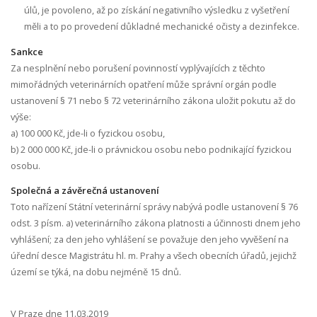
úlů, je povoleno, až po získání negativního výsledku z vyšetření
měli a to po provedení důkladné mechanické očisty a dezinfekce.
Sankce
Za nesplnění nebo porušení povinností vyplývajících z těchto
mimořádných veterinárních opatření může správní orgán podle
ustanovení § 71 nebo § 72 veterinárního zákona uložit pokutu až do
výše:
a) 100 000 Kč, jde-li o fyzickou osobu,
b) 2 000 000 Kč, jde-li o právnickou osobu nebo podnikající fyzickou
osobu.
Společná a závěrečná ustanovení
Toto nařízení Státní veterinární správy nabývá podle ustanovení § 76
odst. 3 písm. a) veterinárního zákona platnosti a účinnosti dnem jeho
vyhlášení; za den jeho vyhlášení se považuje den jeho vyvěšení na
úřední desce Magistrátu hl. m. Prahy a všech obecních úřadů, jejichž
území se týká, na dobu nejméně 15 dnů.
V Praze dne 11.03.2019