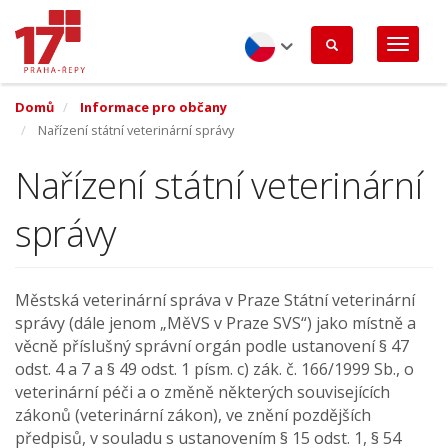
Přejít
k
hlavnímu
obsahu
Czech
Domů
Informace pro občany
Nařízení státní veterinární správy
Nařízení státní veterinární
správy
Městská veterinární správa v Praze Státní veterinární
správy (dále jenom „MěVS v Praze SVS“) jako místně a
věcně příslušný správní orgán podle ustanovení § 47
odst. 4 a 7 a § 49 odst. 1 písm. c) zák. č. 166/1999 Sb., o
veterinární péči a o změně některých souvisejících
zákonů (veterinární zákon), ve znění pozdějších
předpisů, v souladu s ustanovením § 15 odst. 1, § 54