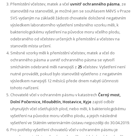
Přemístění včelstev, matek a včel
uvnitř ochranného pásma
, ze
stanoviště na stanoviště, je možné jen se souhlasem MěVS v Praze
SVS vydaným na základě žádosti chovatele doložené negativním
výsledkem laboratorního vyšetření směsného vzorku měli, k
bakteriologickému vyšetření na původce moru včelího plodu,
odebraného od včelstev určených k přemístění a včelstev na
stanovišti místa určení.
Směsné vzorky měli k přemístění včelstev, matek a včel do
ochranného pásma a uvnitř ochranného pásma se vytvoří
smícháním odebrané měli nanejvýš z
25
včelstev. Vyšetření není
nutné provádět, pokud bylo stanoviště vyšetřeno z negativním
výsledkem nanejvýš 12 měsíců přede dnem nabytí účinnosti
tohoto nařízení.
Chovatelé včel v ochranném pásmu v katastrech
Černý most,
Dolní Počernice, Hloubětín, Hostavice, Kyje
zajistí odběr
uhynulých včel ošetřujících plod, nebo měli, k bakteriologickému
vyšetření na původce moru včelího plodu, a jejich následné
vyšetření ve Státním veterinárním ústavu nejpozději do 30.04.2019.
Pro potřeby vyšetření chovatelů včel v ochranném pásmu je