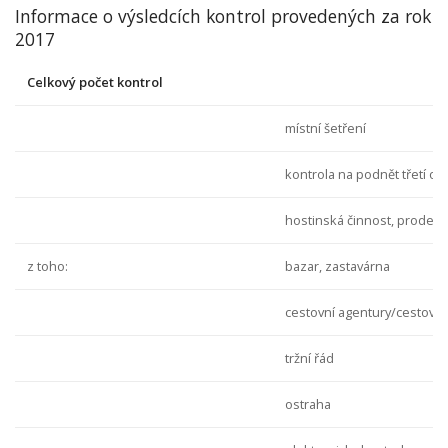
Informace o výsledcích kontrol provedených za rok
2017
Celkový počet kontrol
místní šetření
kontrola na podnět třetí os
hostinská činnost, prodej l
z toho:
bazar, zastavárna
cestovní agentury/cestovní
tržní řád
ostraha