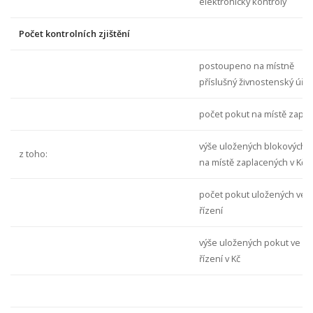
elektronicky kontroly
Počet kontrolních zjištění
postoupeno na místně
příslušný živnostenský úřa
počet pokut na místě zapl
výše uložených blokových 
z toho:
na místě zaplacených v Kč
počet pokut uložených ve 
řízení
výše uložených pokut ve s
řízení v Kč