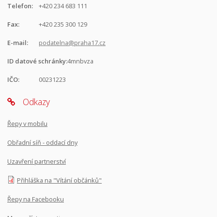
Telefon:
+420 234 683 111
Fax:
+420 235 300 129
E-mail:
podatelna@praha17.cz
ID datové schránky:
4mnbvza
IČO:
00231223
Odkazy
Řepy v mobilu
Obřadní síň - oddací dny
Uzavření partnerství
Přihláška na "Vítání občánků"
Řepy na Facebooku