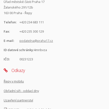
Úřad městské části Praha 17
Žalanského 291/12b
163 00 Praha - Řepy
Telefon:
+420 234 683 111
Fax:
+420 235 300 129
E-mail:
podatelna@praha17.cz
ID datové schránky:
4mnbvza
IČO:
00231223
Odkazy
Řepy v mobilu
Obřadní síň - oddací dny
Uzavření partnerství