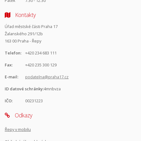
Pátek
7.30 - 12.30
Kontakty
Úřad městské části Praha 17
Žalanského 291/12b
163 00 Praha - Řepy
Telefon:
+420 234 683 111
Fax:
+420 235 300 129
E-mail:
podatelna@praha17.cz
ID datové schránky:
4mnbvza
IČO:
00231223
Odkazy
Řepy v mobilu