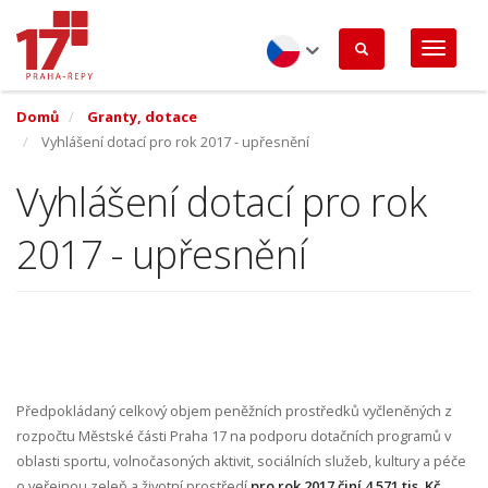
Přejít
k
hlavnímu
obsahu
Czech
Domů
Granty, dotace
Vyhlášení dotací pro rok 2017 - upřesnění
Vyhlášení dotací pro rok
2017 - upřesnění
Předpokládaný celkový objem peněžních prostředků vyčleněných z
rozpočtu Městské části Praha 17 na podporu dotačních programů v
oblasti sportu, volnočasoných aktivit, sociálních služeb, kultury a péče
o veřejnou zeleň a životní prostředí
pro rok 2017 činí 4.571 tis. Kč.