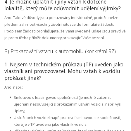
4. Je možné uplatnit i jiný vztah k dotčené
lokalitě, který může odůvodnit udělení výjimky?
Ano. Takové důvody jsou posuzovány individuálně, protože nelze
předem zahrnout všechny životní situace do formuláře žádosti.
Podpisem žádosti prohlašujete, že Vámi uvedené údaje jsou pravdivé;
je proto třeba přiložit dokumenty prokazující Vaše tvrzení.
B) Prokazování vztahu k automobilu (konkrétní RZ)
1. Nejsem v technickém průkazu (TP) uveden jako
vlastník ani provozovatel. Mohu vztah k vozidlu
prokázat jinak?
Ano, např.:
Smlouvou s leasingovou společností (je možné začernit
ujednání nesouvisející s prokázáním užívání vozidla, např. výši
úplaty).
U služebních vozidel např. pracovní smlouvou se společností,
která je v TP uvedena jako vlastník vozidla.