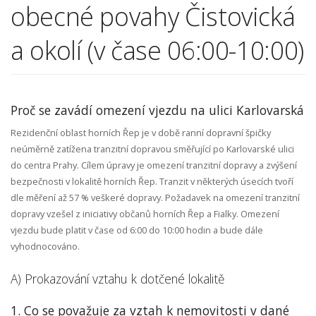
obecné povahy Čistovická
a okolí (v čase 06:00-10:00)
Proč se zavádí omezení vjezdu na ulici Karlovarská
Rezidenční oblast horních Řep je v době ranní dopravní špičky
neúměrně zatížena tranzitní dopravou směřující po Karlovarské ulici
do centra Prahy. Cílem úpravy je omezení tranzitní dopravy a zvýšení
bezpečnosti v lokalitě horních Řep. Tranzit v některých úsecích tvoří
dle měření až 57 % veškeré dopravy. Požadavek na omezení tranzitní
dopravy vzešel z iniciativy občanů horních Řep a Fialky. Omezení
vjezdu bude platit v čase od 6:00 do 10:00 hodin a bude dále
vyhodnocováno.
A) Prokazování vztahu k dotčené lokalitě
1. Co se považuje za vztah k nemovitosti v dané