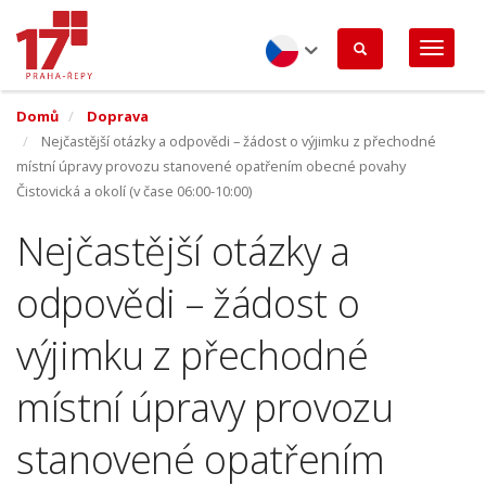
Přejít
k
hlavnímu
obsahu
Czech
Domů
Doprava
Nejčastější otázky a odpovědi – žádost o výjimku z přechodné
místní úpravy provozu stanovené opatřením obecné povahy
Čistovická a okolí (v čase 06:00-10:00)
Nejčastější otázky a
odpovědi – žádost o
výjimku z přechodné
místní úpravy provozu
stanovené opatřením