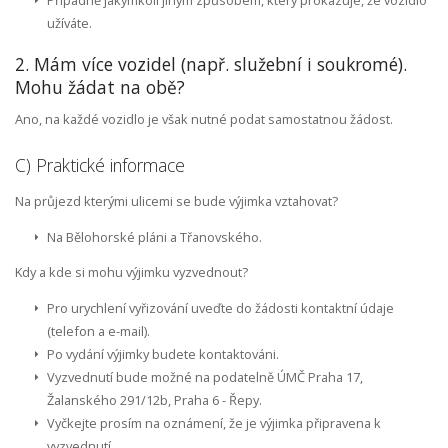
Případně jakýmkoli jiným způsobem, který prokazuje, že vozidlo
užíváte.
2. Mám více vozidel (např. služební i soukromé).
Mohu žádat na obě?
Ano, na každé vozidlo je však nutné podat samostatnou žádost.
C) Praktické informace
Na průjezd kterými ulicemi se bude výjimka vztahovat?
Na Bělohorské pláni a Třanovského.
Kdy a kde si mohu výjimku vyzvednout?
Pro urychlení vyřizování uveďte do žádosti kontaktní údaje
(telefon a e-mail).
Po vydání výjimky budete kontaktováni.
Vyzvednutí bude možné na podatelně ÚMČ Praha 17,
Žalanského 291/12b, Praha 6 - Řepy.
Vyčkejte prosím na oznámení, že je výjimka připravena k
vyzvednutí.