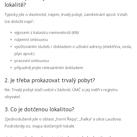
lokalitě?
Typicky jde o vlastnictví, nájem, trvalý pobyt, zaměstnání apod. Vztah
lze doložit např.:
výpisem z katastru nemovitostí (KN)
nájemní smlouvou
vyúčtováním služeb / dokladem o užívání adresy (elektřina, voda,
plyn apod.)
pracovní smlouvou
případně jiným relevantním dokladem
2. Je třeba prokazovat trvalý pobyt?
Ne. Trvalý pobyt stačí uvést v žádosti; ÚMČ si jej ověří v registru
obyvatel.
3. Co je dotčenou lokalitou?
Zjednodušeně jde o oblast „horní Řepy“, „Fialka“ a ulice Laudova.
Podrobněji viz. mapa dotčených lokalit.