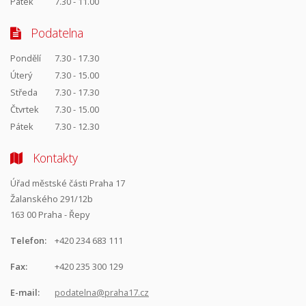
Pátek
7.30 - 11.00
Podatelna
Pondělí
7.30 - 17.30
Úterý
7.30 - 15.00
Středa
7.30 - 17.30
Čtvrtek
7.30 - 15.00
Pátek
7.30 - 12.30
Kontakty
Úřad městské části Praha 17
Žalanského 291/12b
163 00 Praha - Řepy
Telefon:
+420 234 683 111
Fax:
+420 235 300 129
E-mail:
podatelna@praha17.cz