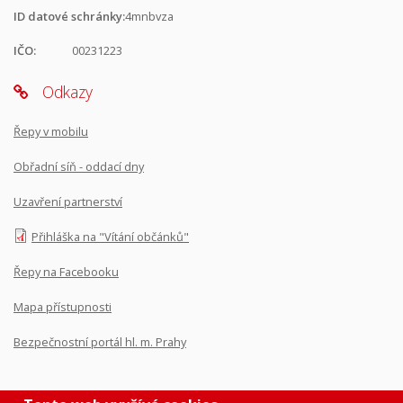
ID datové schránky:
4mnbvza
IČO:
00231223
Odkazy
Řepy v mobilu
Obřadní síň - oddací dny
Uzavření partnerství
Přihláška na "Vítání občánků"
Řepy na Facebooku
Mapa přístupnosti
Bezpečnostní portál hl. m. Prahy