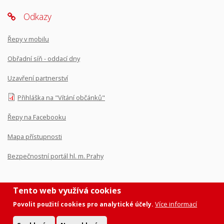
Odkazy
Řepy v mobilu
Obřadní síň - oddací dny
Uzavření partnerství
Přihláška na "Vítání občánků"
Řepy na Facebooku
Mapa přístupnosti
Bezpečnostní portál hl. m. Prahy
Tento web využívá cookies
Více informací
Povolit použití cookies pro analytické účely.
Prohlášení o přístupnosti
|
Ochrana osobních údajů
|
Nastavení
cookies