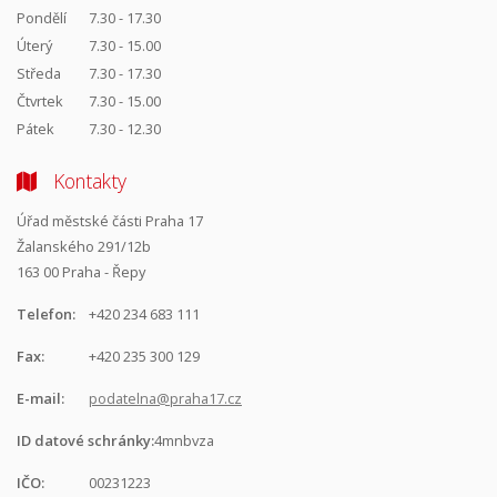
Pondělí
7.30 - 17.30
Úterý
7.30 - 15.00
Středa
7.30 - 17.30
Čtvrtek
7.30 - 15.00
Pátek
7.30 - 12.30
Kontakty
Úřad městské části Praha 17
Žalanského 291/12b
163 00 Praha - Řepy
Telefon:
+420 234 683 111
Fax:
+420 235 300 129
E-mail:
podatelna@praha17.cz
ID datové schránky:
4mnbvza
IČO:
00231223