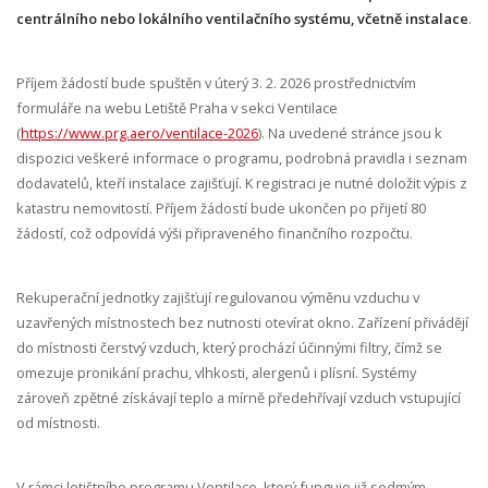
centrálního nebo lokálního ventilačního systému, včetně instalace
.
Příjem žádostí bude spuštěn v úterý 3. 2. 2026 prostřednictvím
formuláře na webu Letiště Praha v sekci Ventilace
(
https://www.prg.aero/ventilace-2026
). Na uvedené stránce jsou k
dispozici veškeré informace o programu, podrobná pravidla i seznam
dodavatelů, kteří instalace zajišťují. K registraci je nutné doložit výpis z
katastru nemovitostí. Příjem žádostí bude ukončen po přijetí 80
žádostí, což odpovídá výši připraveného finančního rozpočtu.
Rekuperační jednotky zajišťují regulovanou výměnu vzduchu v
uzavřených místnostech bez nutnosti otevírat okno. Zařízení přivádějí
do místnosti čerstvý vzduch, který prochází účinnými filtry, čímž se
omezuje pronikání prachu, vlhkosti, alergenů i plísní. Systémy
zároveň zpětné získávají teplo a mírně předehřívají vzduch vstupující
od místnosti.
V rámci letištního programu Ventilace, který funguje již sedmým