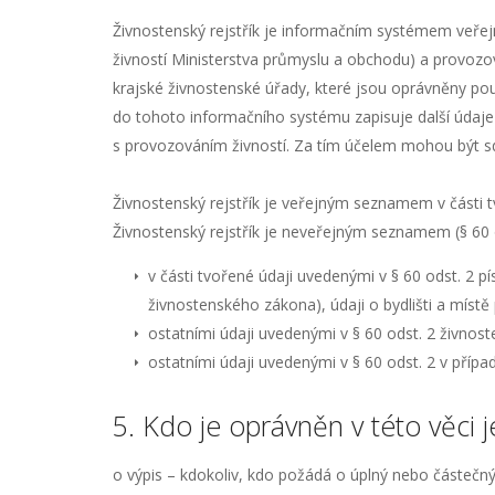
Živnostenský rejstřík je informačním systémem veřej
živností Ministerstva průmyslu a obchodu) a provozova
krajské živnostenské úřady, které jsou oprávněny pouz
do tohoto informačního systému zapisuje další údaje 
s provozováním živností. Za tím účelem mohou být sd
Živnostenský rejstřík je veřejným seznamem v části 
Živnostenský rejstřík je neveřejným seznamem (§ 60 o
v části tvořené údaji uvedenými v § 60 odst. 2 pí
živnostenského zákona), údaji o bydlišti a místě
ostatními údaji uvedenými v § 60 odst. 2 živnos
ostatními údaji uvedenými v § 60 odst. 2 v příp
5. Kdo je oprávněn v této věci 
o výpis – kdokoliv, kdo požádá o úplný nebo částečný 