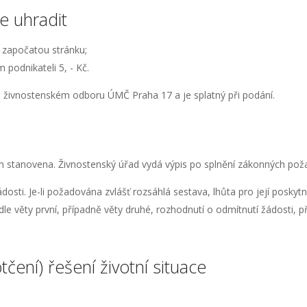
ze uhradit
i započatou stránku;
 podnikateli 5, - Kč.
na živnostenském odboru ÚMČ Praha 17 a je splatný při podání.
stanovena. Živnostenský úřad vydá výpis po splnění zákonných požad
osti. Je-li požadována zvlášť rozsáhlá sestava, lhůta pro její poskyt
dle věty první, případně věty druhé, rozhodnutí o odmítnutí žádosti, p
otčení) řešení životní situace