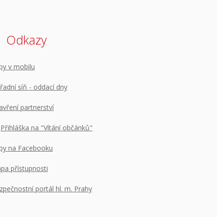
Odkazy
py v mobilu
řadní síň - oddací dny
avření partnerství
Přihláška na "Vítání občánků"
py na Facebooku
pa přístupnosti
zpečnostní portál hl. m. Prahy