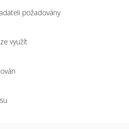
 žadateli požadovány
lze využít
zován
isu