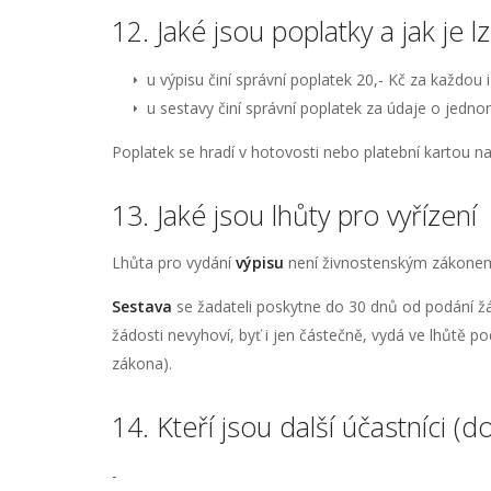
12. Jaké jsou poplatky a jak je l
u výpisu činí správní poplatek 20,- Kč za každou 
u sestavy činí správní poplatek za údaje o jednom
Poplatek se hradí v hotovosti nebo platební kartou 
13. Jaké jsou lhůty pro vyřízení
Lhůta pro vydání
výpisu
není živnostenským zákonem 
Sestava
se žadateli poskytne do 30 dnů od podání žád
žádosti nevyhoví, byť i jen částečně, vydá ve lhůtě po
zákona).
14. Kteří jsou další účastníci (d
-