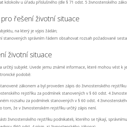
 kdokoliv u úřadu příslušného (dle § 71 odst. 5 živnostenského záko
pro řešení životní situace
bjektu, na který je výpis žádán;
ání stanovených správním řádem obsahovat rozsah požadované sestavy
í životní situace
a určitý subjekt. Uvede jemu známé informace, které mohou vést k jed
ektronické podobě:
 stanovené zákonem a byl proveden zápis do živnostenského rejstříku 
nostenského rejstříku za podmínek stanovených v § 60 odst. 4 živnos
vaném rozsahu za podmínek stanovených v § 60 odst. 4 živnostenskéh
o tom, že v živnostenském rejstříku určitý zápis není.
sti živnostenského rejstříku podnikateli, kterého se týkají, správní
ředpisy (§60 odst. 4 písm. a) živnostenského zákona).