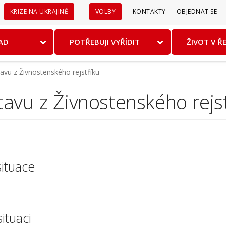
Sekundární
KRIZE NA UKRAJINĚ
VOLBY
KONTAKTY
OBJEDNAT SE
menu
AD
POTŘEBUJI VYŘÍDIT
ŽIVOT V Ř
avu z Živnostenského rejstříku
tavu z Živnostenského rejs
situace
ituaci