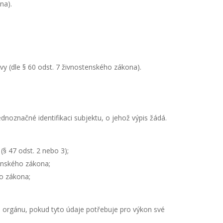
na).
 (dle § 60 odst. 7 živnostenského zákona).
noznačné identifikaci subjektu, o jehož výpis žádá.
(§ 47 odst. 2 nebo 3);
tenského zákona;
o zákona;
mu orgánu, pokud tyto údaje potřebuje pro výkon své