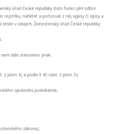
nský úřad České republiky (tuto funkci plní odbor
ejstříku, nahlížet a pořizovat z něj výpisy či opisy a
ní změn v údajích. Živnostenský úřad České republiky
ů.
není dále stanoveno jinak.
 2 písm. k) a podle § 45 odst. 3 písm. h)
enského oprávnění podnikatele,
vnostenského zákona);