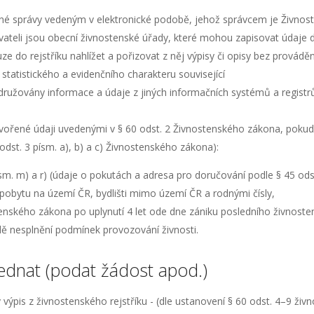
né správy vedeným v elektronické podobě, jehož správcem je Živnoste
teli jsou obecní živnostenské úřady, které mohou zapisovat údaje do r
e do rejstříku nahlížet a pořizovat z něj výpisy či opisy bez provádě
statistického a evidenčního charakteru související
ružovány informace a údaje z jiných informačních systémů a registr
tvořené údaji uvedenými v § 60 odst. 2 Živnostenského zákona, pokud 
dst. 3 písm. a), b) a c) Živnostenského zákona):
sm. m) a r) (údaje o pokutách a adresa pro doručování podle § 45 odst.
 pobytu na území ČR, bydlišti mimo území ČR a rodnými čísly,
tenského zákona po uplynutí 4 let ode dne zániku posledního živnost
adě nesplnění podmínek provozování živnosti.
jednat (podat žádost apod.)
výpis z živnostenského rejstříku - (dle ustanovení § 60 odst. 4–9 ži