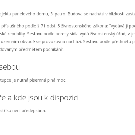
ktu panelového domu, 3. patro. Budova se nachází v blízkosti zastáv
příslušného podle § 71 odst. 5 živnostenského zákona: "vydává ji po
ké republiky. Sestavu podle adresy sídla vydá živnostenský úřad, v j
ž územním obvodě se provozovna nachází. Sestavu podle předmětu p
adovaným předmětem podnikání".
 sebou
stupce je nutná písemná plná moc.
e a kde jsou k dispozici
stříku není předepsána.