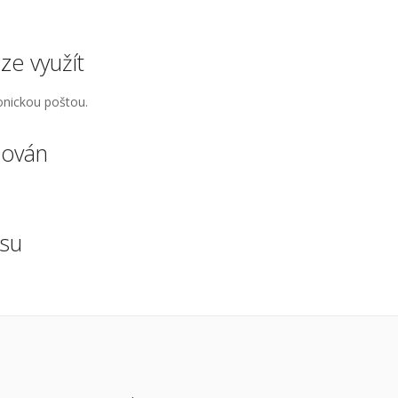
lze využít
ronickou poštou.
zován
isu