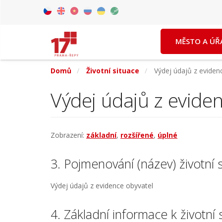
Přejít
k
Czech
English
Vietnamese
Russian
Ukrainian
Arabic
hlavnímu
MĚSTO A ÚŘ
obsahu
Domů
Životní situace
Výdej údajů z eviden
Výdej údajů z evide
Zobrazení:
základní
,
rozšířené
,
úplné
3. Pojmenování (název) životní 
Výdej údajů z evidence obyvatel
4. Základní informace k životní s