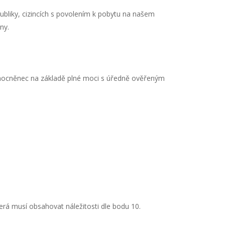
liky, cizincích s povolením k pobytu na našem
ny.
zmocněnec na základě plné moci s úředně ověřeným
rá musí obsahovat náležitosti dle bodu 10.