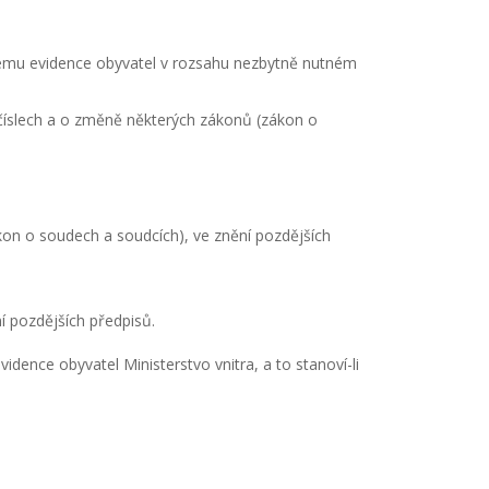
stému evidence obyvatel v rozsahu nezbytně nutném
 číslech a o změně některých zákonů (zákon o
kon o soudech a soudcích), ve znění pozdějších
í pozdějších předpisů.
dence obyvatel Ministerstvo vnitra, a to stanoví-li