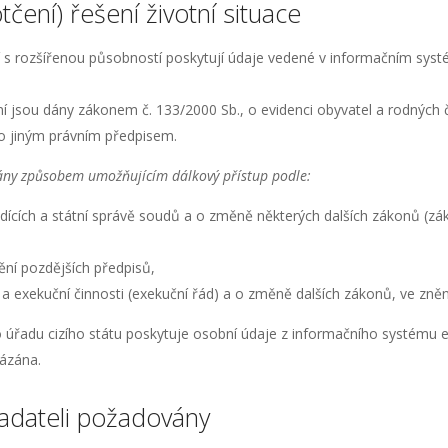
otčení) řešení životní situace
bcí s rozšířenou působností poskytují údaje vedené v informačním sy
ání jsou dány zákonem č. 133/2000 Sb., o evidenci obyvatel a rodných
bo jiným právním předpisem.
ány způsobem umožňujícím dálkový přístup podle:
edících a státní správě soudů a o změně některých dalších zákonů (zá
nění pozdějších předpisů,
a exekuční činnosti (exekuční řád) a o změně dalších zákonů, ve zněn
úřadu cizího státu poskytuje osobní údaje z informačního systému evi
vázána.
 žadateli požadovány