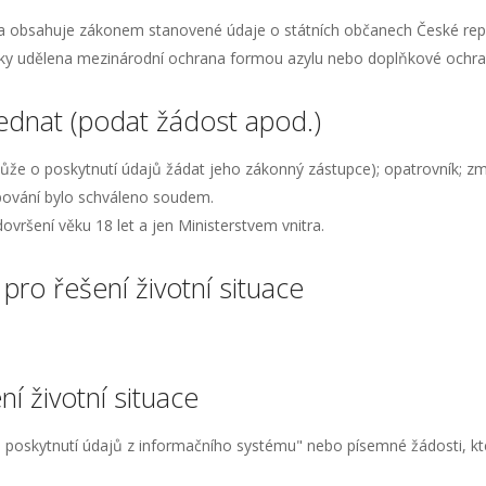
a obsahuje zákonem stanovené údaje o státních občanech České repub
liky udělena mezinárodní ochrana formou azylu nebo doplňkové ochra
jednat (podat žádost apod.)
může o poskytnutí údajů žádat jeho zákonný zástupce); opatrovník; 
pování bylo schváleno soudem.
vršení věku 18 let a jen Ministerstvem vnitra.
pro řešení životní situace
í životní situace
 poskytnutí údajů z informačního systému" nebo písemné žádosti, kte