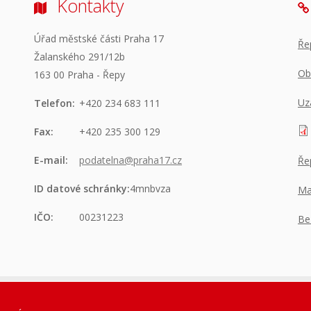
Kontakty
Úřad městské části Praha 17
Ře
Žalanského 291/12b
Ob
163 00 Praha - Řepy
Uz
Telefon:
+420 234 683 111
Fax:
+420 235 300 129
E-mail:
podatelna@praha17.cz
Ře
ID datové schránky:
4mnbvza
Ma
IČO:
00231223
Be
ů
|
Nastavení cookies