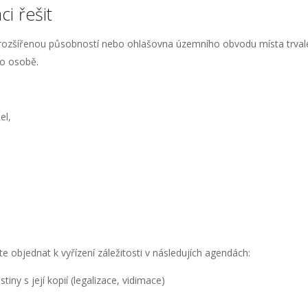
ci řešit
 s rozšířenou působností nebo ohlašovna územního obvodu místa trval
ho osobě.
el,
 objednat k vyřízení záležitosti v následujích agendách:
iny s její kopií (legalizace, vidimace)