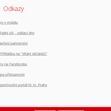
Odkazy
py v mobilu
řadní síň - oddací dny
avření partnerství
Přihláška na "Vítání občánků"
py na Facebooku
pa přístupnosti
zpečnostní portál hl. m. Prahy