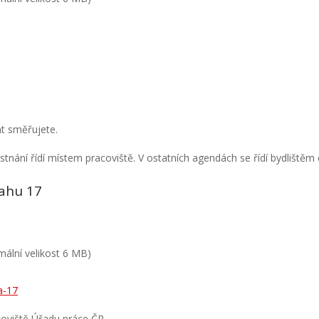
t směřujete.
tnání řídí místem pracoviště. V ostatních agendách se řídí bydlištěm c
rahu 17
ální velikost 6 MB)
a-17
acoviště Úřadu práce ČR