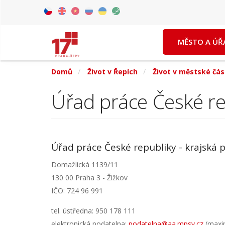
Přejít
k
Czech
English
Vietnamese
Russian
Ukrainian
Arabic
hlavnímu
MĚSTO A ÚŘ
obsahu
Domů
Život v Řepích
Život v městské čás
Úřad práce České re
Úřad práce České republiky - krajská
Domažlická 1139/11
130 00 Praha 3 - Žižkov
IČO: 724 96 991
tel. ústředna: 950 178 111
elektronická podatelna:
podatelna@aa.mpsv.cz
(maxim