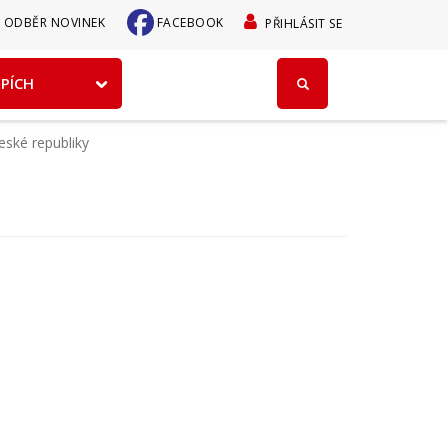
User
ODBĚR NOVINEK
FACEBOOK
PŘIHLÁSIT SE
account
EPÍCH
menu
ské republiky