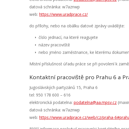
datová schránka: w7aznwp
web:
https://www.uradprace.cz/
do přílohy, nebo na obálku datové zprávy uvádějte:
číslo jednací, na které reagujete
název pracoviště
nebo jméno zaměstnance, ke kterému dokumen
Místní příslušnost úřadu práce se při povolení k zaměs
Kontaktní pracoviště pro Prahu 6 a P
Jugoslávských partyzánů 15, Praha 6
tel: 950 178 600 – 616
elektronická podatelna:
podatelna@aa.mpsv.cz
(maxim
datová schránka: w7aznwp
web:
https://www.uradprace.cz/web/cz/praha-6#prah
Bližší informace poskytují pracovníci kontaktního pr