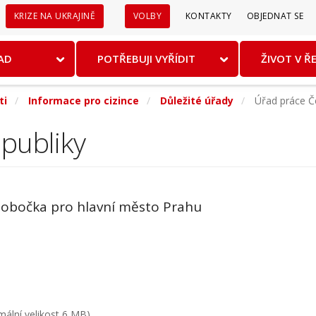
Sekundární
KRIZE NA UKRAJINĚ
VOLBY
KONTAKTY
OBJEDNAT SE
menu
AD
POTŘEBUJI VYŘÍDIT
ŽIVOT V Ř
ti
Informace pro cizince
Důležité úřady
Úřad práce Če
publiky
 pobočka pro hlavní město Prahu
ální velikost 6 MB)