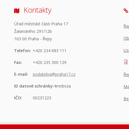
Kontakty
Úřad městské části Praha 17
Ře
Žalanského 291/12b
Ob
163 00 Praha - Řepy
Uz
Telefon:
+420 234 683 111
Fax:
+420 235 300 129
E-mail:
podatelna@praha17.cz
Ře
ID datové schránky:
4mnbvza
Ma
IČO:
00231223
Be