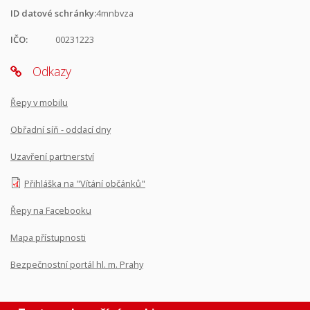
ID datové schránky:
4mnbvza
IČO:
00231223
Odkazy
Řepy v mobilu
Obřadní síň - oddací dny
Uzavření partnerství
Přihláška na "Vítání občánků"
Řepy na Facebooku
Mapa přístupnosti
Bezpečnostní portál hl. m. Prahy