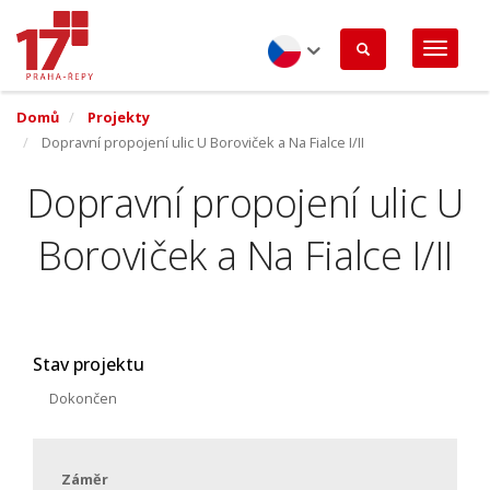
Přejít
k
hlavnímu
obsahu
Czech
Domů
Projekty
Dopravní propojení ulic U Boroviček a Na Fialce I/II
Dopravní propojení ulic U
Boroviček a Na Fialce I/II
Stav projektu
Dokončen
Záměr