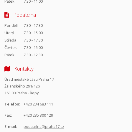
Pátek
7.30 - 11.00
Podatelna
Pondělí
7.30 - 17.30
Úterý
7.30 - 15.00
Středa
7.30 - 17.30
Čtvrtek
7.30 - 15.00
Pátek
7.30 - 12.30
Kontakty
Úřad městské části Praha 17
Žalanského 291/12b
163 00 Praha - Řepy
Telefon:
+420 234 683 111
Fax:
+420 235 300 129
E-mail:
podatelna@praha17.cz