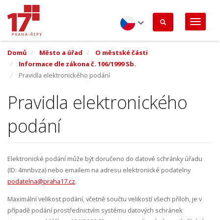
Přejít
k
hlavnímu
obsahu
Czech
Domů
Město a úřad
O městské části
Informace dle zákona č. 106/1999 Sb.
Pravidla elektronického podání
Pravidla elektronického
podání
Elektronické podání může být doručeno do datové schránky úřadu
(ID: 4mnbvza) nebo emailem na adresu elektronické podatelny
podatelna@praha17.cz
.
Maximální velikost podání, včetně součtu velikostí všech příloh, je v
případě podání prostřednictvím systému datových schránek