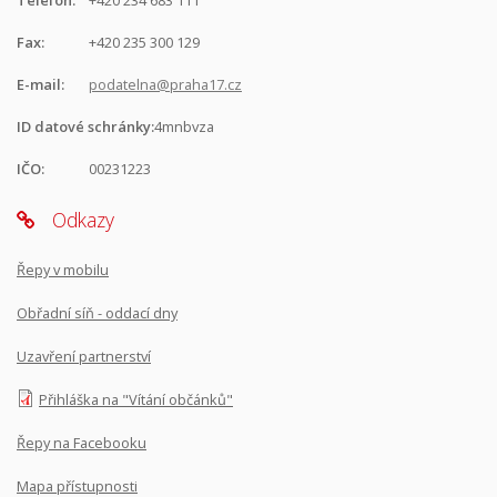
Telefon:
+420 234 683 111
Fax:
+420 235 300 129
E-mail:
podatelna@praha17.cz
ID datové schránky:
4mnbvza
IČO:
00231223
Odkazy
Řepy v mobilu
Obřadní síň - oddací dny
Uzavření partnerství
Přihláška na "Vítání občánků"
Řepy na Facebooku
Mapa přístupnosti