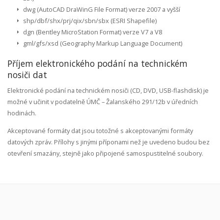
dwg (AutoCAD DraWinG File Format) verze 2007 a vyšší
shp/dbf/shx/prj/qix/sbn/sbx (ESRI Shapefile)
dgn (Bentley MicroStation Format) verze V7 a V8
gml/gfs/xsd (Geography Markup Language Document)
Příjem elektronického podání na technickém
nosiči dat
Elektronické podání na technickém nosiči (CD, DVD, USB-flashdisk) je
možné v učinit v podatelně ÚMČ – Žalanského 291/12b v úředních
hodinách.
Akceptované formáty dat jsou totožné s akceptovanými formáty
datových zpráv. Přílohy s jinými příponami než je uvedeno budou bez
otevření smazány, stejně jako připojené samospustitelné soubory.