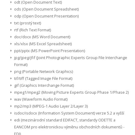
odt (Open Document Text)
ods (Open Document Spreadsheet)
odp (Open Document Presentation)
txt (prostý text)
rtf (Rich Text Format)
doc/docx (MS Word Document)
xls/xlsx (MS Excel Spreadsheet)
ppt/pptx (MS PowerPoint Presentation)
jpg/jpeg/jfif (Joint Photographic Experts Group File Interchange
Format)
png (Portable Network Graphics)
tif/tiff (Tagged Image File Format)
gif (Graphics Interchange Format)
mpeg1/mpeg2 (Moving Picture Experts Group Phase 1/Phase 2)
wav (Waveform Audio Format)
mp2/mp3 (MPEG-1 Audio Layer 2/Layer 3)
isdoc/isdocx (Information System Document) verze 5.2 a vyšší
edi (mezinárodní standard EDIFACT, standardy ODETTE a
EANCOM pro elektronickou výměnu obchodních dokumentů -
EDI)