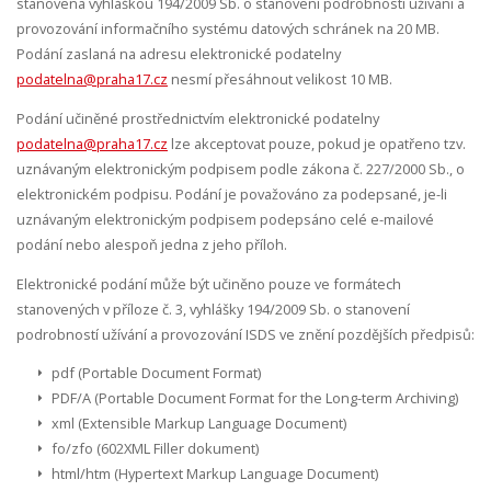
stanovena vyhláškou 194/2009 Sb. o stanovení podrobností užívání a
provozování informačního systému datových schránek na 20 MB.
Podání zaslaná na adresu elektronické podatelny
podatelna@praha17.cz
nesmí přesáhnout velikost 10 MB.
Podání učiněné prostřednictvím elektronické podatelny
podatelna@praha17.cz
lze akceptovat pouze, pokud je opatřeno tzv.
uznávaným elektronickým podpisem podle zákona č. 227/2000 Sb., o
elektronickém podpisu. Podání je považováno za podepsané, je-li
uznávaným elektronickým podpisem podepsáno celé e-mailové
podání nebo alespoň jedna z jeho příloh.
Elektronické podání může být učiněno pouze ve formátech
stanovených v příloze č. 3, vyhlášky 194/2009 Sb. o stanovení
podrobností užívání a provozování ISDS ve znění pozdějších předpisů:
pdf (Portable Document Format)
PDF/A (Portable Document Format for the Long-term Archiving)
xml (Extensible Markup Language Document)
fo/zfo (602XML Filler dokument)
html/htm (Hypertext Markup Language Document)