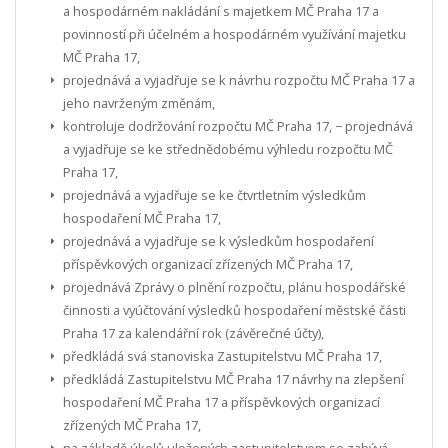
a hospodárném nakládání s majetkem MČ Praha 17 a
povinností při účelném a hospodárném využívání majetku
MČ Praha 17,
projednává a vyjadřuje se k návrhu rozpočtu MČ Praha 17 a
jeho navrženým změnám,
kontroluje dodržování rozpočtu MČ Praha 17, − projednává
a vyjadřuje se ke střednědobému výhledu rozpočtu MČ
Praha 17,
projednává a vyjadřuje se ke čtvrtletním výsledkům
hospodaření MČ Praha 17,
projednává a vyjadřuje se k výsledkům hospodaření
příspěvkových organizací zřízených MČ Praha 17,
projednává Zprávy o plnění rozpočtu, plánu hospodářské
činnosti a vyúčtování výsledků hospodaření městské části
Praha 17 za kalendářní rok (závěrečné účty),
předkládá svá stanoviska Zastupitelstvu MČ Praha 17,
předkládá Zastupitelstvu MČ Praha 17 návrhy na zlepšení
hospodaření MČ Praha 17 a příspěvkových organizací
zřízených MČ Praha 17,
na základě úkolů uložených zastupitelstvem se zabývá