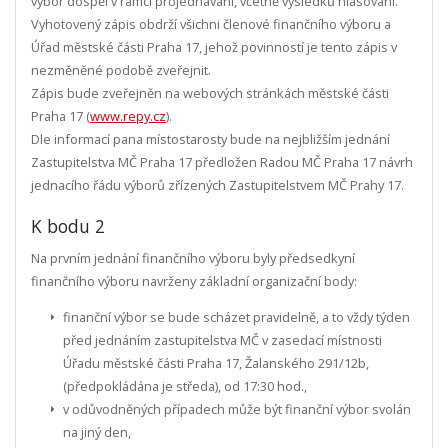
výbor dospěl v rámci projednávání, včetně výsledků hlasování.
Vyhotovený zápis obdrží všichni členové finančního výboru a
Úřad městské části Praha 17, jehož povinností je tento zápis v
nezměněné podobě zveřejnit.
Zápis bude zveřejněn na webových stránkách městské části
Praha 17 (
www.repy.cz
).
Dle informací pana místostarosty bude na nejbližším jednání
Zastupitelstva MČ Praha 17 předložen Radou MČ Praha 17 návrh
jednacího řádu výborů zřízených Zastupitelstvem MČ Prahy 17.
K bodu 2
Na prvním jednání finančního výboru byly předsedkyní
finančního výboru navrženy základní organizační body:
finanční výbor se bude scházet pravidelně, a to vždy týden
před jednáním zastupitelstva MČ v zasedací místnosti
Úřadu městské části Praha 17, Žalanského 291/12b,
(předpokládána je středa), od 17:30 hod.,
v odůvodněných případech může být finanční výbor svolán
na jiný den,