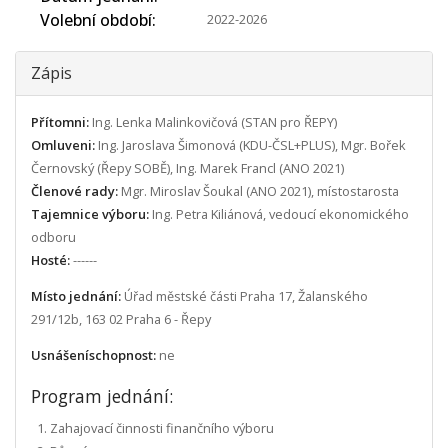
Volební období
2022-2026
Zápis
Přítomni:
Ing. Lenka Malinkovičová (STAN pro ŘEPY)
Omluveni:
Ing. Jaroslava Šimonová (KDU-ČSL+PLUS), Mgr. Bořek
Černovský (Řepy SOBĚ), Ing. Marek Francl (ANO 2021)
Členové rady:
Mgr. Miroslav Šoukal (ANO 2021), místostarosta
Tajemnice výboru:
Ing. Petra Kiliánová, vedoucí ekonomického
odboru
Hosté:
------
Místo jednání:
Úřad městské části Praha 17, Žalanského
291/12b, 163 02 Praha 6 - Řepy
Usnášeníschopnost:
ne
Program jednání:
Zahajovací činnosti finančního výboru