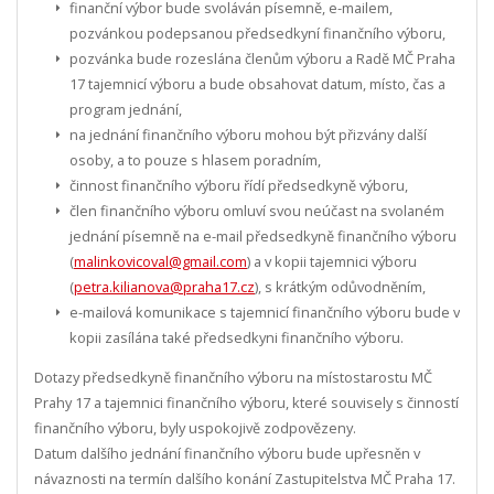
finanční výbor bude svoláván písemně, e-mailem,
pozvánkou podepsanou předsedkyní finančního výboru,
pozvánka bude rozeslána členům výboru a Radě MČ Praha
17 tajemnicí výboru a bude obsahovat datum, místo, čas a
program jednání,
na jednání finančního výboru mohou být přizvány další
osoby, a to pouze s hlasem poradním,
činnost finančního výboru řídí předsedkyně výboru,
člen finančního výboru omluví svou neúčast na svolaném
jednání písemně na e-mail předsedkyně finančního výboru
(
malinkovicoval@gmail.com
) a v kopii tajemnici výboru
(
petra.kilianova@praha17.cz
), s krátkým odůvodněním,
e-mailová komunikace s tajemnicí finančního výboru bude v
kopii zasílána také předsedkyni finančního výboru.
Dotazy předsedkyně finančního výboru na místostarostu MČ
Prahy 17 a tajemnici finančního výboru, které souvisely s činností
finančního výboru, byly uspokojivě zodpovězeny.
Datum dalšího jednání finančního výboru bude upřesněn v
návaznosti na termín dalšího konání Zastupitelstva MČ Praha 17.