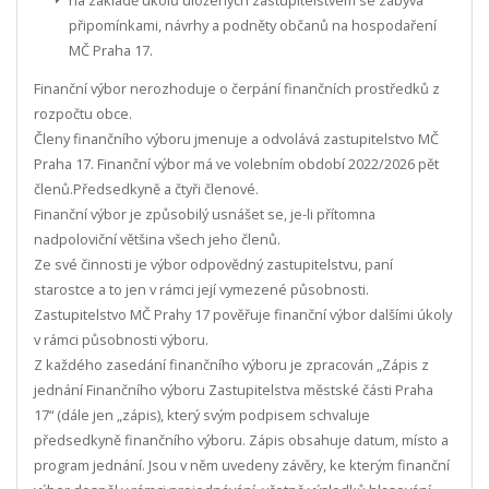
připomínkami, návrhy a podněty občanů na hospodaření
MČ Praha 17.
Finanční výbor nerozhoduje o čerpání finančních prostředků z
rozpočtu obce.
Členy finančního výboru jmenuje a odvolává zastupitelstvo MČ
Praha 17. Finanční výbor má ve volebním období 2022/2026 pět
členů.Předsedkyně a čtyři členové.
Finanční výbor je způsobilý usnášet se, je-li přítomna
nadpoloviční většina všech jeho členů.
Ze své činnosti je výbor odpovědný zastupitelstvu, paní
starostce a to jen v rámci její vymezené působnosti.
Zastupitelstvo MČ Prahy 17 pověřuje finanční výbor dalšími úkoly
v rámci působnosti výboru.
Z každého zasedání finančního výboru je zpracován „Zápis z
jednání Finančního výboru Zastupitelstva městské části Praha
17“ (dále jen „zápis), který svým podpisem schvaluje
předsedkyně finančního výboru. Zápis obsahuje datum, místo a
program jednání. Jsou v něm uvedeny závěry, ke kterým finanční