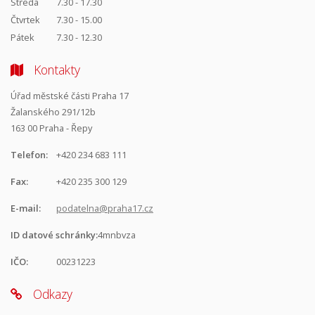
Středa
7.30 - 17.30
Čtvrtek
7.30 - 15.00
Pátek
7.30 - 12.30
Kontakty
Úřad městské části Praha 17
Žalanského 291/12b
163 00 Praha - Řepy
Telefon:
+420 234 683 111
Fax:
+420 235 300 129
E-mail:
podatelna@praha17.cz
ID datové schránky:
4mnbvza
IČO:
00231223
Odkazy