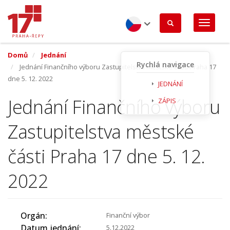
Přejít
k
hlavnímu
obsahu
Czech
Domů
Jednání
Rychlá navigace
Jednání Finančního výboru Zastupitelstva městské části Praha 17
dne 5. 12. 2022
JEDNÁNÍ
Jednání Finančního výboru
ZÁPIS
Zastupitelstva městské
části Praha 17 dne 5. 12.
2022
Orgán
Finanční výbor
Datum jednání
5.12.2022