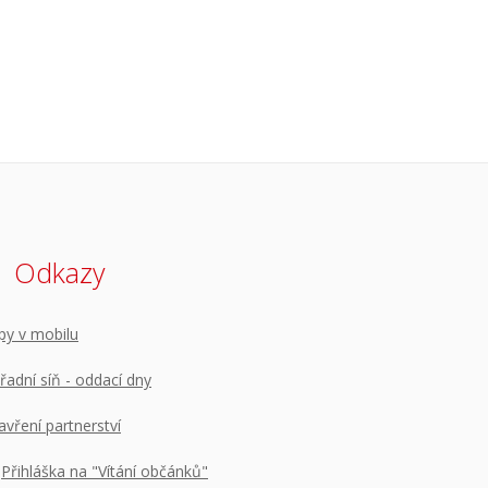
Odkazy
py v mobilu
řadní síň - oddací dny
avření partnerství
Přihláška na "Vítání občánků"