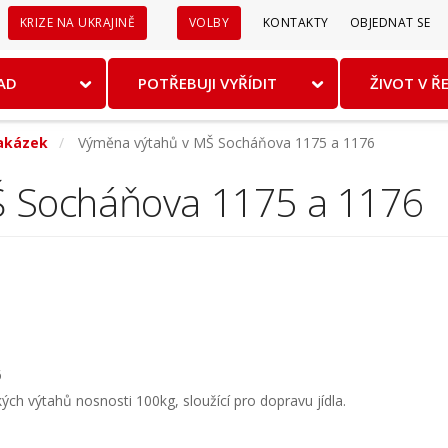
Sekundární
KRIZE NA UKRAJINĚ
VOLBY
KONTAKTY
OBJEDNAT SE
menu
AD
POTŘEBUJI VYŘÍDIT
ŽIVOT V Ř
zakázek
Výměna výtahů v MŠ Socháňova 1175 a 1176
Š Socháňova 1175 a 1176
6
ch výtahů nosnosti 100kg, sloužící pro dopravu jídla.