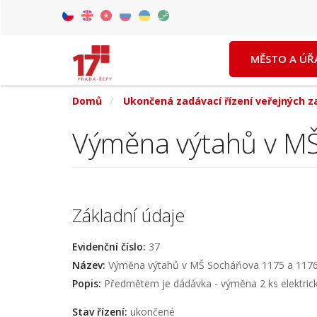
Přejít
k
Czech
English
Vietnamese
Russian
Ukrainian
Arabic
hlavnímu
MĚSTO A ÚŘ
obsahu
Domů
Ukončená zadávací řízení veřejných 
Výměna výtahů v M
Základní údaje
Evidenční číslo:
37
Název:
Výměna výtahů v MŠ Socháňova 1175 a 117
Popis:
Předmětem je dádávka - výměna 2 ks elektrický
Stav řízení:
ukončené