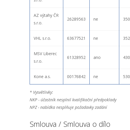
AZ výtahy ČR
26289563
ne
350
s.r.o.
VHL s.r.o.
63677521
ne
352
MSV Liberec
61328952
ano
430
s.r.o.
Kone a.s.
00176842
ne
530
* Vysvětlivky:
NKP - účastník nesplnil kvalifikační předpoklady
NPZ - nabídka nesplňuje požadavky zadání
Smlouva / Smlouva o dílo