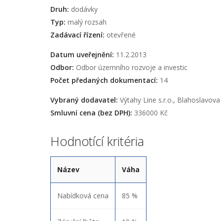
Druh:
dodávky
Typ:
malý rozsah
Zadávací řízení:
otevřené
Datum uveřejnění:
11.2.2013
Odbor:
Odbor územního rozvoje a investic
Počet předaných dokumentací:
14
Vybraný dodavatel:
Výtahy Line s.r.o., Blahoslavov
Smluvní cena (bez DPH):
336000 Kč
Hodnotící kritéria
Název
Váha
Nabídková cena
85 %