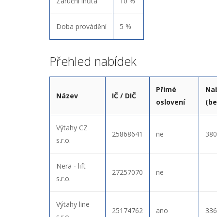
Záruční lhůta
10 %
Doba provádění
5 %
Přehled nabídek
Přímé
Na
Název
IČ / DIČ
oslovení
(be
Výtahy CZ
25868641
ne
380
s.r.o.
Nera - lift
27257070
ne
s.r.o.
Výtahy line
25174762
ano
336
s.r.o.