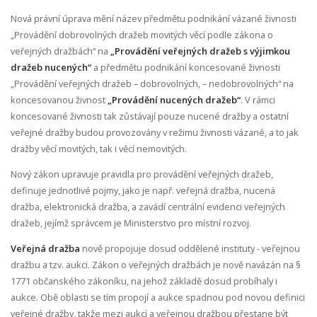
Nová právní úprava mění název předmětu podnikání vázané živnosti
„Provádění dobrovolných dražeb movitých věcí podle zákona o
veřejných dražbách“ na
„Provádění veřejných dražeb s výjimkou
dražeb nucených“
a předmětu podnikání koncesované živnosti
„Provádění veřejných dražeb – dobrovolných, – nedobrovolných“ na
koncesovanou živnost
„Provádění nucených dražeb“
. V rámci
koncesované živnosti tak zůstávají pouze nucené dražby a ostatní
veřejné dražby budou provozovány v režimu živnosti vázané, a to jak
dražby věcí movitých, tak i věcí nemovitých.
Nový zákon upravuje pravidla pro provádění veřejných dražeb,
definuje jednotlivé pojmy, jako je např. veřejná dražba, nucená
dražba, elektronická dražba, a zavádí centrální evidenci veřejných
dražeb, jejímž správcem je Ministerstvo pro místní rozvoj.
Veřejná dražba
nově propojuje dosud oddělené instituty - veřejnou
dražbu a tzv. aukci. Zákon o veřejných dražbách je nově navázán na §
1771 občanského zákoníku, na jehož základě dosud probíhaly i
aukce. Obě oblasti se tím propojí a aukce spadnou pod novou definici
veřejné dražby, takže mezi aukcí a veřejnou dražbou přestane být