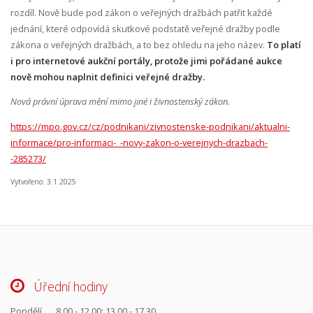
rozdíl. Nově bude pod zákon o veřejných dražbách patřit každé
jednání, které odpovídá skutkové podstatě veřejné dražby podle
zákona o veřejných dražbách, a to bez ohledu na jeho název.
To platí
i pro internetové aukční portály, protože jimi pořádané aukce
nově mohou naplnit definici veřejné dražby.
Nová právní úprava mění mimo jiné i živnostenský zákon.
https://mpo.gov.cz/cz/podnikani/zivnostenske-podnikani/aktualni-
informace/pro-informaci-_-novy-zakon-o-verejnych-drazbach-
-285273/
Vytvořeno: 3.1.2025
Úřední hodiny
Pondělí
8.00 - 12.00; 13.00 - 17.30