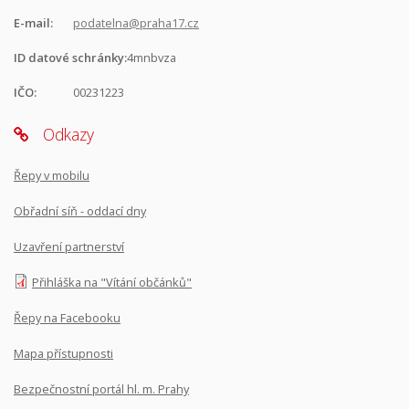
E-mail:
podatelna@praha17.cz
ID datové schránky:
4mnbvza
IČO:
00231223
Odkazy
Řepy v mobilu
Obřadní síň - oddací dny
Uzavření partnerství
Přihláška na "Vítání občánků"
Řepy na Facebooku
Mapa přístupnosti
Bezpečnostní portál hl. m. Prahy