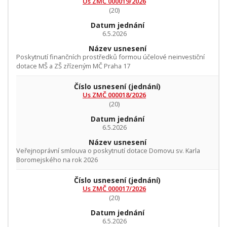
Us ZMČ 000019/2026
(20)
Datum jednání
6.5.2026
Název usnesení
Poskytnutí finančních prostředků formou účelové neinvestiční
dotace MŠ a ZŠ zřízeným MČ Praha 17
Číslo usnesení
(jednání)
Us ZMČ 000018/2026
(20)
Datum jednání
6.5.2026
Název usnesení
Veřejnoprávní smlouva o poskytnutí dotace Domovu sv. Karla
Boromejského na rok 2026
Číslo usnesení
(jednání)
Us ZMČ 000017/2026
(20)
Datum jednání
6.5.2026