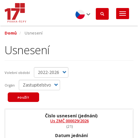
Přejít
k
hlavnímu
obsahu
Czech
Domů
Usnesení
Usnesení
Volební období
Orgán
POUŽÍT
Číslo usnesení
(jednání)
Us ZMČ 000029/2026
(21)
Datum jednání