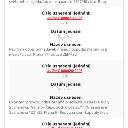
svěřeného majetku/pozemku parc. č. 1327/48 v k. ú. Řepy
Číslo usnesení
(jednání)
Us ZMČ 000021/2026
(20)
Datum jednání
6.5.2026
Název usnesení
Návrh na odpis pohledávek v rámci hospodářské činnosti
městské části Praha 17 - pouze ZEMŘELÍ
Číslo usnesení
(jednání)
Us ZMČ 000020/2026
(20)
Datum jednání
6.5.2026
Název usnesení
Ukončení provozu odloučeného pracoviště Mateřské školy
Socháňova, Praha 6 - Řepy, Socháňova 23/1176 na adrese
Socháňova 1221/25, Praha 6 - Řepy a snížení kapacity školy
Číslo usnesení
(jednání)