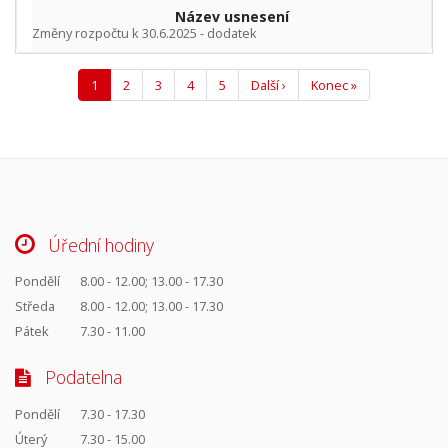
Název usnesení
Změny rozpočtu k 30.6.2025 - dodatek
Aktuální
1
Page
2
Page
3
Page
4
Page
5
Následující
Další ›
Poslední
Konec »
Pagination
stránka
stránka
stránka
Úřední hodiny
Pondělí
8.00 - 12.00; 13.00 - 17.30
Středa
8.00 - 12.00; 13.00 - 17.30
Pátek
7.30 - 11.00
Podatelna
Pondělí
7.30 - 17.30
Úterý
7.30 - 15.00