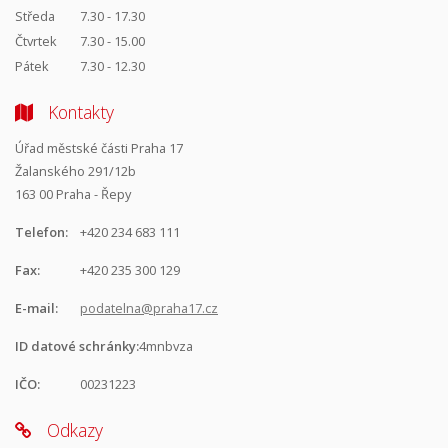
Středa
7.30 - 17.30
Čtvrtek
7.30 - 15.00
Pátek
7.30 - 12.30
Kontakty
Úřad městské části Praha 17
Žalanského 291/12b
163 00 Praha - Řepy
Telefon:
+420 234 683 111
Fax:
+420 235 300 129
E-mail:
podatelna@praha17.cz
ID datové schránky:
4mnbvza
IČO:
00231223
Odkazy