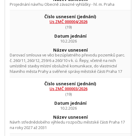
Projednání návrhu Obecně závazné vyhlášky - hl. m. Praha
Číslo usnesení
(jednání)
Us ZMČ 000004/2026
(19)
Datum jednání
10.2.2026
Název usnesení
Darovací smlouva ve věci bezúplatného převodu pozemků parc.
č. 260/11, 260/12, 259/6 a 260/10 v k. ú. Řepy, včetně na nich
umístěné stavby místní obslužné komunikace, do vlastnictví
hlavního města Prahy a svěřené správy městské části Praha 17
Číslo usnesení
(jednání)
Us ZMČ 000003/2026
(19)
Datum jednání
10.2.2026
Název usnesení
Návrh střednědobého výhledu rozpočtu městské části Praha 17
na roky 2027 až 2031