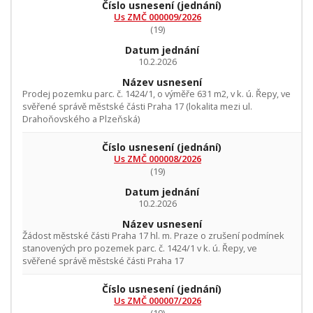
Číslo usnesení
(jednání)
Us ZMČ 000009/2026
(19)
Datum jednání
10.2.2026
Název usnesení
Prodej pozemku parc. č. 1424/1, o výměře 631 m2, v k. ú. Řepy, ve
svěřené správě městské části Praha 17 (lokalita mezi ul.
Drahoňovského a Plzeňská)
Číslo usnesení
(jednání)
Us ZMČ 000008/2026
(19)
Datum jednání
10.2.2026
Název usnesení
Žádost městské části Praha 17 hl. m. Praze o zrušení podmínek
stanovených pro pozemek parc. č. 1424/1 v k. ú. Řepy, ve
svěřené správě městské části Praha 17
Číslo usnesení
(jednání)
Us ZMČ 000007/2026
(19)