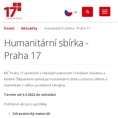
Přejít
k
hlavnímu
obsahu
Czech
Domů
Aktuality
Humanitární sbírka - Praha 17
Humanitární sbírka -
Praha 17
MČ Praha 17 společně s řepským patronem Tomášem Slavatou a
Kvidem Štěpánkem vyhlašuje humanitární sbírku určenou dětem a
maminkám z válkou postižené Ukrajiny.
Termín od 3.3.2022 do odvolání
Potřebné věci pro uprchlíky
Zdravotnický materiál: