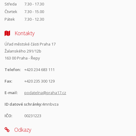
Středa
7.30 - 17.30
Čtvrtek
7.30 - 15.00
Pátek
7.30 - 12.30
Kontakty
Úřad městské části Praha 17
Žalanského 291/12b
163 00 Praha - Řepy
Telefon:
+420 234 683 111
Fax:
+420 235 300 129
E-mail:
podatelna@praha17.cz
ID datové schránky:
4mnbvza
IČO:
00231223
Odkazy