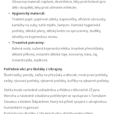
Obvazový materiál, náplasti, dezinfekce, léky proti bolesti (pro
děti i dospělé), léky proti střevním infekcím.
Hygienický materiál:
Toaletní papír, papírové utěrky, kapesníčky, vlhčené ubrousky,
kartáčky na zuby, tuhé mýdlo, šampon. Dámské hygienické
potřeby, dětské pleny, dětský krém na opruzeniny, dudlíky,
lahvičky na kojeneckou stravu.
Trvanlivé potraviny:
Balená voda, sušená kojenecká mléka, trvanlivé přesnídávky,
dětské příkrmy, instantní dětské čaje, konzervy, káva, čaj,
instantní jídla, sladkosti.
Potřebné věci pro školáky z Ukrajiny.
Školní tašky, penály, sáčky na přezůvky a tělocvik, nové psací potřeby,
sešity, rýsovací potřeby, výtvarné potřeby, kufříky na výtvarné potřeby.
Sbírka bude centrálně uskladněna a tříděna v tělocvičně ZŠ Jana
Wericha a následně odvážena potřebným ve spolupráci s Tomášem
Slavatou a Kvidem Štěpánkem, který má přímé spojení s ukrajinskou
humanitární organizací.
Pomůcky pro školáky z Ukrajiny budou distribuovány přímo