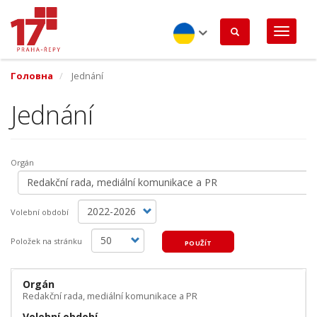
Перейти
до
основного
вмісту
Ukrainian
Головна
Jednání
Jednání
Orgán
Volební období
Položek na stránku
POUŽÍT
Orgán
Redakční rada, mediální komunikace a PR
Volební období