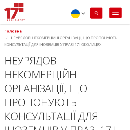
Перейти
до
основного
вмісту
Ukrainian
Головна
НЕУРЯДОВІ НЕКОМЕРЦІЙНІ ОРГАНІЗАЦІЇ, ЩО ПРОПОНУЮТЬ
КОНСУЛЬТАЦІЇ ДЛЯ ІНОЗЕМЦІВ У ПРАЗІ 17 І ОКОЛИЦЯХ
НЕУРЯДОВІ
НЕКОМЕРЦІЙНІ
ОРГАНІЗАЦІЇ, ЩО
ПРОПОНУЮТЬ
КОНСУЛЬТАЦІЇ ДЛЯ