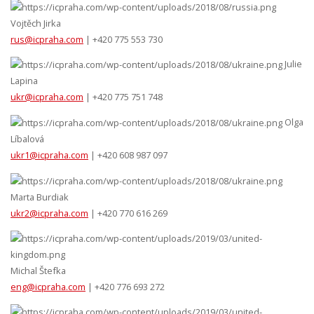
Vojtěch Jirka
rus@icpraha.com
| +420 775 553 730
Julie
Lapina
ukr@icpraha.com
| +420 775 751 748
Olga
Líbalová
ukr1@icpraha.com
| +420 608 987 097
Marta Burdiak
ukr2@icpraha.com
| +420 770 616 269
Michal Štefka
eng@icpraha.com
| +420 776 693 272