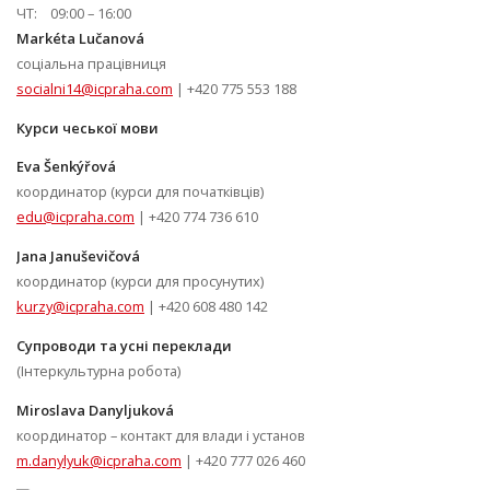
ЧТ: 09:00 – 16:00
Markéta Lučanová
соціальна працівниця
socialni14@icpraha.com
| +420 775 553 188
Курси чеської мови
Eva Šenkýřová
координатор (курси для початківців)
edu@icpraha.com
| +420 774 736 610
Jana Januševičová
координатор (курси для просунутих)
kurzy@icpraha.com
| +420 608 480 142
Супроводи та усні переклади
(Інтеркультурна робота)
Miroslava Danyljuková
координатор – контакт для влади і установ
m.danylyuk@icpraha.com
| +420 777 026 460