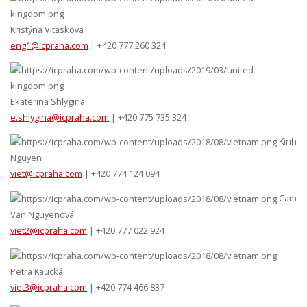
Kristýna Vitásková
eng1@icpraha.com
| +420 777 260 324
Ekaterina Shlygina
e.shlygina@icpraha.com
| +420 775 735 324
Kinh
Nguyen
viet@icpraha.com
| +420 774 124 094
Cam
Van Nguyenová
viet2@icpraha.com
| +420 777 022 924
Petra Kaucká
viet3@icpraha.com
| +420 774 466 837