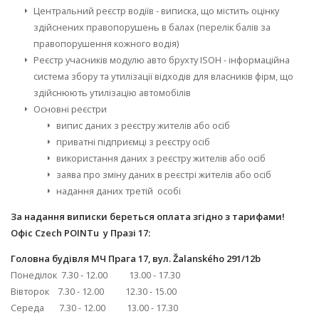
Центральний реєстр водіїв - виписка, що містить оцінку
здійснених правопорушень в балах (перелік балів за
правопорушення кожного водія)
Реєстр учасників модулю авто брухту ISOH - інформаційна
система збору та утилізації відходів для власників фірм, що
здійснюють утилізацію автомобілів
Основні реєстри
випис даних з реєстру жителів або осіб
приватні підприємці з реєстру осіб
використання даних з реєстру жителів або осіб
заява про зміну даних в реєстрі жителів або осіб
надання даних третій особі
За надання
виписки береться оплата згідно з тарифами!
Офіс Czech POINTu у Празі 17:
Головна будівля МЧ Прага 17, вул. Žalanského 291/12b
Понеділок 7.30 - 12.00 13.00 - 17.30
Вівторок 7.30 - 12.00 12.30 - 15.00
Середа 7.30 - 12.00 13.00 - 17.30