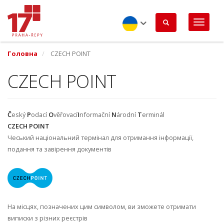
Перейти
до
основного
вмісту
Ukrainian
Головна
CZECH POINT
CZECH POINT
Č
eský
P
odací
O
věřovací
I
nformační
N
árodní
T
erminál
CZECH POINT
Чеський національний термінал для отримання інформації,
подання та завірення документів
На місцях, позначених цим символом, ви зможете отримати
виписки з різних реєстрів