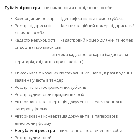
Публічні реєстри
- не вимагається посвідчення особи
Комерційний реєстр Ідентифікаційний номер суб’єкта
Реєстр підприємців Ідентифікаційний номер підприємця/
фізичної особи
Кадастр нерухомості кадастровий номер ділянки та номер
свідоцтва про власність
знімок з кадастрової карти (кадастрова
територія, свідоцтво про власність)
Список кваліфікованих постачальників, напр., в разі подання
заяви на участь в тендері
Реєстр неплатоспроможних суб’єктів
Реєстр судимостей юридичних осіб
Авторизована конвертація документів із електронної в
паперову форму
Авторизована конвертація документів із паперової в
електронну форму
Непублічні реєстри
– вимагається посвідчення особи
Реєстр судимостей