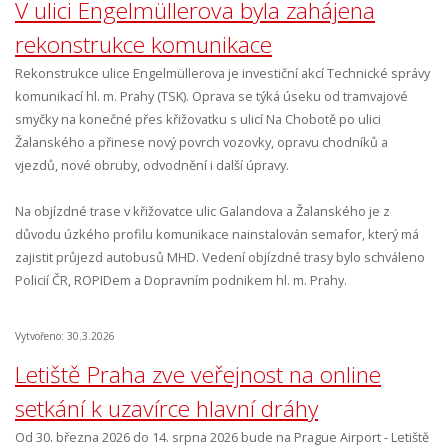
V ulici Engelmüllerova byla zahájena
rekonstrukce komunikace
Rekonstrukce ulice Engelmüllerova je investiční akcí Technické správy
komunikací hl. m. Prahy (TSK). Oprava se týká úseku od tramvajové
smyčky na konečné přes křižovatku s ulicí Na Chobotě po ulici
Žalanského a přinese nový povrch vozovky, opravu chodníků a
vjezdů, nové obruby, odvodnění i další úpravy.
Na objízdné trase v křižovatce ulic Galandova a Žalanského je z
důvodu úzkého profilu komunikace nainstalován semafor, který má
zajistit průjezd autobusů MHD. Vedení objízdné trasy bylo schváleno
Policií ČR, ROPIDem a Dopravním podnikem hl. m. Prahy.
Vytvořeno: 30.3.2026
Letiště Praha zve veřejnost na online
setkání k uzavírce hlavní dráhy
Od 30. března 2026 do 14. srpna 2026 bude na Prague Airport - Letiště