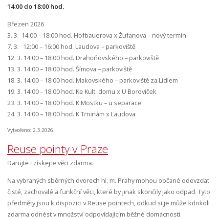
14:00 do 18:00 hod.
Březen 2026
3. 3. 14:00 – 18:00 hod. Hofbauerova x Žufanova – nový termín
7. 3. 12:00 – 16:00 hod. Laudova – parkoviště
12. 3. 14:00 – 18:00 hod. Drahoňovského – parkoviště
13. 3. 14:00 – 18:00 hod. Šímova – parkoviště
18. 3. 14:00 – 18:00 hod. Makovského – parkoviště za Lidlem
19. 3. 14:00 – 18:00 hod. Ke Kult. domu x U Boroviček
23. 3. 14:00 – 18:00 hod. K Mostku – u separace
24. 3. 14:00 – 18:00 hod. K Trninám x Laudova
Vytvořeno: 2.3.2026
Reuse pointy v Praze
Darujte i získejte věci zdarma.
Na vybraných sběrných dvorech hl. m. Prahy mohou občané odevzdat
čisté, zachovalé a funkční věci, které by jinak skončily jako odpad. Tyto
předměty jsou k dispozici v Reuse pointech, odkud si je může kdokoli
zdarma odnést v množství odpovídajícím běžné domácnosti.