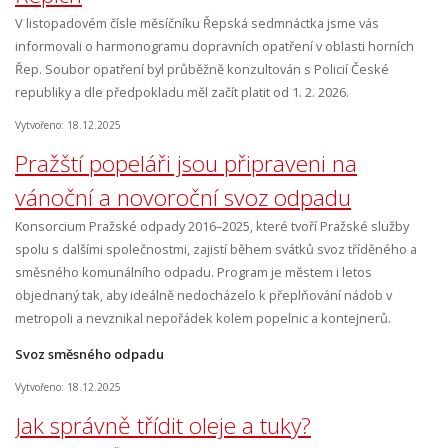
V listopadovém čísle měsíčníku Řepská sedmnáctka jsme vás
informovali o harmonogramu dopravních opatření v oblasti horních
Řep. Soubor opatření byl průběžně konzultován s Policií České
republiky a dle předpokladu měl začít platit od 1. 2. 2026.
Vytvořeno: 18.12.2025
Pražští popeláři jsou připraveni na
vánoční a novoroční svoz odpadu
Konsorcium Pražské odpady 2016–2025, které tvoří Pražské služby
spolu s dalšími společnostmi, zajistí během svátků svoz tříděného a
směsného komunálního odpadu. Program je městem i letos
objednaný tak, aby ideálně nedocházelo k přeplňování nádob v
metropoli a nevznikal nepořádek kolem popelnic a kontejnerů.
Svoz směsného odpadu
Vytvořeno: 18.12.2025
Jak správně třídit oleje a tuky?