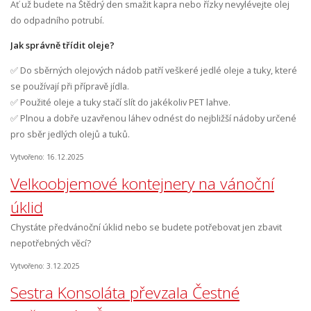
Ať už budete na Štědrý den smažit kapra nebo řízky nevylévejte olej
do odpadního potrubí.
Jak správně třídit oleje?
✅ Do sběrných olejových nádob patří veškeré jedlé oleje a tuky, které
se používají při přípravě jídla.
✅ Použité oleje a tuky stačí slít do jakékoliv PET lahve.
✅ Plnou a dobře uzavřenou láhev odnést do nejbližší nádoby určené
pro sběr jedlých olejů a tuků.
Vytvořeno: 16.12.2025
Velkoobjemové kontejnery na vánoční
úklid
Chystáte předvánoční úklid nebo se budete potřebovat jen zbavit
nepotřebných věcí?
Vytvořeno: 3.12.2025
Sestra Konsoláta převzala Čestné