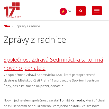
Nhảy
đến
nội
dung
Vietnamese
Nhà
Zprávy z radnice
Zprávy z radnice
Společnost Zdravá Sedmnáctka s.r.o. má
nového jednatele
Ve společnosti Zdravá Sedmnáctka s.r.o., která je stoprocentně
vlastněna Městskou částí Praha 17 a provozuje Sportovní centrum
Řepy, došlo ke změně na pozici jednatele.
Novým jednatelem společnosti se stal
Tomáš Kalivoda
, který přichází
se zkušenostmi ze soukromého i veřejného sektoru. Ve své nové