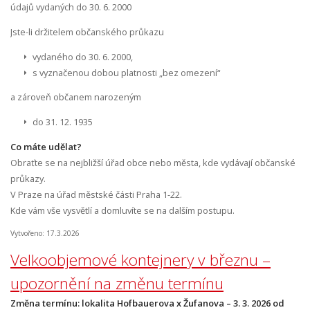
údajů vydaných do 30. 6. 2000
Jste-li držitelem občanského průkazu
vydaného do 30. 6. 2000,
s vyznačenou dobou platnosti „bez omezení“
a zároveň občanem narozeným
do 31. 12. 1935
Co máte udělat?
Obraťte se na nejbližší úřad obce nebo města, kde vydávají občanské
průkazy.
V Praze na úřad městské části Praha 1-22.
Kde vám vše vysvětlí a domluvíte se na dalším postupu.
Vytvořeno: 17.3.2026
Velkoobjemové kontejnery v březnu –
upozornění na změnu termínu
Změna termínu: lokalita Hofbauerova x Žufanova – 3. 3. 2026 od