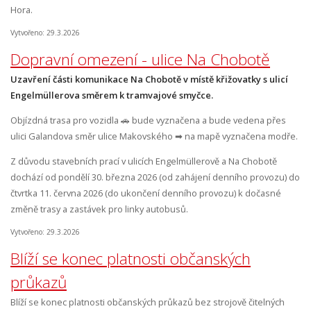
Hora.
Vytvořeno: 29.3.2026
Dopravní omezení - ulice Na Chobotě
Uzavření části komunikace Na Chobotě v místě křižovatky s ulicí
Engelmüllerova směrem k tramvajové smyčce.
Objízdná trasa pro vozidla 🚗 bude vyznačena a bude vedena přes
ulici Galandova směr ulice Makovského ➡ na mapě vyznačena modře.
Z důvodu stavebních prací v ulicích Engelmüllerově a Na Chobotě
dochází od pondělí 30. března 2026 (od zahájení denního provozu) do
čtvrtka 11. června 2026 (do ukončení denního provozu) k dočasné
změně trasy a zastávek pro linky autobusů.
Vytvořeno: 29.3.2026
Blíží se konec platnosti občanských
průkazů
Blíží se konec platnosti občanských průkazů bez strojově čitelných