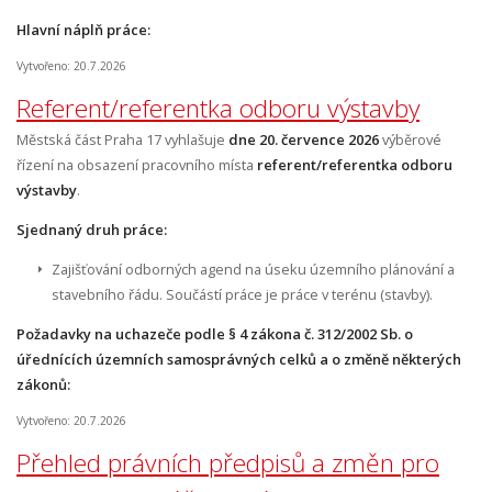
Hlavní náplň práce:
Vytvořeno: 20.7.2026
Referent/referentka odboru výstavby
Městská část Praha 17 vyhlašuje
dne 20. července 2026
výběrové
řízení na obsazení pracovního místa
referent/referentka odboru
výstavby
.
Sjednaný druh práce:
Zajišťování odborných agend na úseku územního plánování a
stavebního řádu. Součástí práce je práce v terénu (stavby).
Požadavky na uchazeče podle § 4 zákona č. 312/2002 Sb. o
úřednících územních samosprávných celků a o změně některých
zákonů:
Vytvořeno: 20.7.2026
Přehled právních předpisů a změn pro