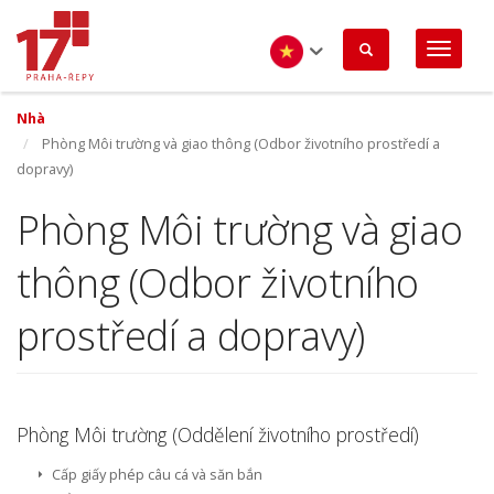
Nhảy
đến
nội
dung
Vietnamese
Nhà
Phòng Môi trường và giao thông (Odbor životního prostředí a
dopravy)
Phòng Môi trường và giao
thông (Odbor životního
prostředí a dopravy)
Phòng Môi trường (Oddělení životního prostředí)
Cấp giấy phép câu cá và săn bắn