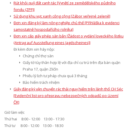
Rút khỏi quỹ đất canh tác [Vynětí ze zemědělského půdního
fondu (ZPF)]
Sử dụng khu vực xanh công cộng [Zábor veřejné zeleně]
Đơn xin đăng ký làm nông nghiệp chủ thể [Přihláška k evidenci
samostatně hospodařícího rolníka]
Đơn xin cấp giấy phép săn bắn [Žádost o vydání loveckého lístku
(Antrag auf Ausstellung eines Jagdscheines)]
Đi kèm đơn xin hãy nộp:
Chứng chỉ thợ săn
Giấy tờ tùy thân hợp lệ với địa chỉ cư trú trên địa bàn quận
Praha 17, quận Zličín
Phiếu lý lịch tư pháp chưa quá 3 tháng
Bảo hiểm trách nhiệm
Giấy đăng ký vận chuyển rác thải nguy hiểm trên lãnh thổ CH Séc
[Evidenční list pro přepravu nebezpečných odpadů po území
ČR]
Giờ làm việc
Thứ hai 8:00 - 12:00 13:00 - 17:30
Thứ tư 8:00 - 12:00 13:00 - 18:30