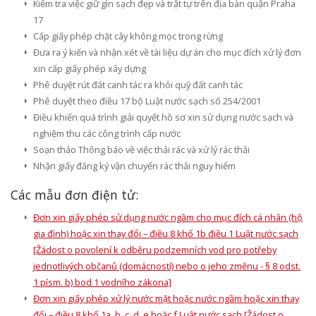
Kiểm tra việc giữ gìn sạch đẹp và trật tự trên địa bàn quận Praha
17
Cấp giấy phép chặt cây không mọc trong rừng
Đưa ra ý kiến và nhận xét về tài liệu dự án cho mục đích xử lý đơn
xin cấp giấy phép xây dựng
Phê duyệt rút đất canh tác ra khỏi quỹ đất canh tác
Phê duyệt theo điều 17 bộ Luật nước sạch số 254/2001
Điều khiển quá trình giải quyết hồ sơ xin sử dụng nước sạch và
nghiệm thu các công trình cấp nước
Soạn thảo Thông báo về việc thải rác và xử lý rác thải
Nhận giấy đăng ký vận chuyển rác thải nguy hiểm
Các mẫu đơn điện tử:
Đơn xin giấy phép sử dụng nước ngầm cho mục đích cá nhân (hộ
gia đình) hoặc xin thay đổi – điều 8 khổ 1b điều 1 Luật nước sạch
[Žádost o povolení k odběru podzemních vod pro potřeby
jednotlivých občanů (domácností) nebo o jeho změnu - § 8 odst.
1 písm. b) bod 1 vodního zákona]
Đơn xin giấy phép xử lý nước mặt hoặc nước ngầm hoặc xin thay
đổi – điều 8 khổ 1a, b, c, d, e hoặc f Luật nước sạch [Žádost o